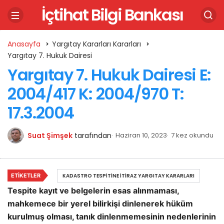
İçtihat Bilgi Bankası
Anasayfa
Yargıtay Kararları Kararları
Yargıtay 7. Hukuk Dairesi
Yargıtay 7. Hukuk Dairesi E:
2004/417 K: 2004/970 T:
17.3.2004
Suat Şimşek
tarafından
Haziran 10, 2023
7 kez okundu
ETIKETLER
KADASTRO TESPITINE İTIRAZ YARGITAY KARARLARI
Tespite kayıt ve belgelerin esas alınmaması,
mahkemece bir yerel bilirkişi dinlenerek hüküm
kurulmuş olması, tanık dinlenmemesinin nedenlerinin