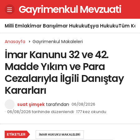
Gayrimenkul Mevzuati
Milli Emlak
İmar Barışı
İmar Hukuku
Eşya Hukuku
Tüm Kon
Anasayfa
Gayrimenkul Makaleleri
İmar Kanunu 32 ve 42.
Madde Yıkım ve Para
Cezalarıyla İlgili Danıştay
Kararları
suat şimşek
tarafından
06/08/2026
06/08/2026 tarihinde düzenlendi
177 kez okundu
ETIKETLER
İMAR HUKUKU MAKALELERI