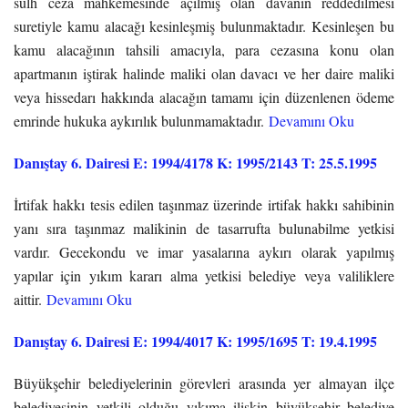
sulh ceza mahkemesinde açılmış olan davanın reddedilmesi
suretiyle kamu alacağı kesinleşmiş bulunmaktadır. Kesinleşen bu
kamu alacağının tahsili amacıyla, para cezasına konu olan
apartmanın iştirak halinde maliki olan davacı ve her daire maliki
veya hissedarı hakkında alacağın tamamı için düzenlenen ödeme
emrinde hukuka aykırılık bulunmamaktadır.
Devamını Oku
Danıştay 6. Dairesi E: 1994/4178 K: 1995/2143 T: 25.5.1995
İrtifak hakkı tesis edilen taşınmaz üzerinde irtifak hakkı sahibinin
yanı sıra taşınmaz malikinin de tasarrufta bulunabilme yetkisi
vardır. Gecekondu ve imar yasalarına aykırı olarak yapılmış
yapılar için yıkım kararı alma yetkisi belediye veya valiliklere
aittir.
Devamını Oku
Danıştay 6. Dairesi E: 1994/4017 K: 1995/1695 T: 19.4.1995
Büyükşehir belediyelerinin görevleri arasında yer almayan ilçe
belediyesinin yetkili olduğu yıkıma ilişkin büyükşehir belediye