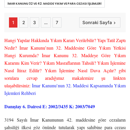
İMAR KANUNU 32 VE 42. MADDE YIKIM VE PARA CEZASI İŞLEMLERI
1
2
3
…
7
Sonraki Sayfa
Hangi Yapılar Hakkında Yıkım Kararı Verilebilir? Yapı Tatil Zaptı
Nedir? İmar Kanunu’nun 32. Maddesine Göre Yıkım Yetkisi
Hangi Kurumda? İmar Kanunu 32. Maddeye Göre Yıkım
Kararını Kim Verir? Yıkım Masraflarının Tahsili? Yıkım İşlemine
Nasıl İtiraz Edilir? Yıkım İşlemine Nasıl Dava Açılır? gibi
sorulara cevap aradığımız makalemize şu linkten
ulaşabilirsiniz:
İmar Kanunu’nun 32. Maddesi Kapsamında Yıkım
İşlemleri Rehberi
Danıştay 6. Dairesi E: 2002/3435 K: 2003/7049
3194 Sayılı İmar Kanununun 42. maddesine göre cezaların
şahsiliği ilkesi göz önünde tutularak yapı sahibine para cezası