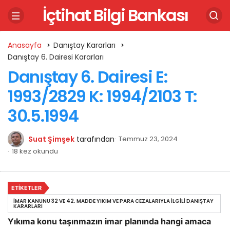
İçtihat Bilgi Bankası
Anasayfa
Danıştay Kararları
Danıştay 6. Dairesi Kararları
Danıştay 6. Dairesi E:
1993/2829 K: 1994/2103 T:
30.5.1994
Suat Şimşek
tarafından
Temmuz 23, 2024
18 kez okundu
ETIKETLER
İMAR KANUNU 32 VE 42. MADDE YIKIM VE PARA CEZALARIYLA İLGILI DANIŞTAY
KARARLARI
Yıkıma konu taşınmazın imar planında hangi amaca