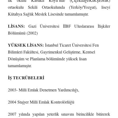
ilk okulu Kabaklı Köyü’nde (Ç
içekdağı/KIRŞEHİR)
ortaokulu Sekili Ortaokulunda (Yerköy/Yozgat), liseyi
Kütahya Sağlık Meslek Lisesinde tamamlamıştır.
LİSANS:
Gazi Üniversitesi İİBF Uluslararası İlişkiler
Bölümünü (2002)
YÜKSEK LİSANS:
İstanbul Ticaret Üniversitesi Fen
Bilimleri Fakültesi, Gayrimenkul Geliştirme, Kentsel
Dönüşüm ve Planlama bölümünde yüksek lisan
tamamlamıştır.
İŞ TECRÜBELERİ
2003- Milli Emlak Denetmen Yardımcılığı,
2004 Stajyer Milli Emlak Kontrolörlüğü
2007 yılında yapılan yeterlik sınavını birincilikle bitirerek