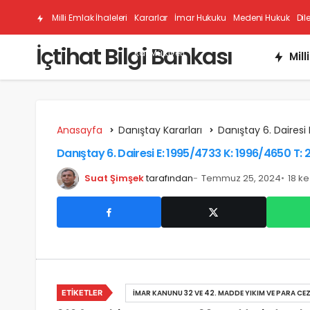
Milli Emlak İhaleleri
Kararlar
İmar Hukuku
Medeni Hukuk
Dil
İçtihat Bilgi Bankası
Kat Mülkiyeti
Mill
Anasayfa
Danıştay Kararları
Danıştay 6. Dairesi 
Danıştay 6. Dairesi E: 1995/4733 K: 1996/4650 T: 
Suat Şimşek
tarafından
Temmuz 25, 2024
18 k
ETIKETLER
İMAR KANUNU 32 VE 42. MADDE YIKIM VE PARA CEZ