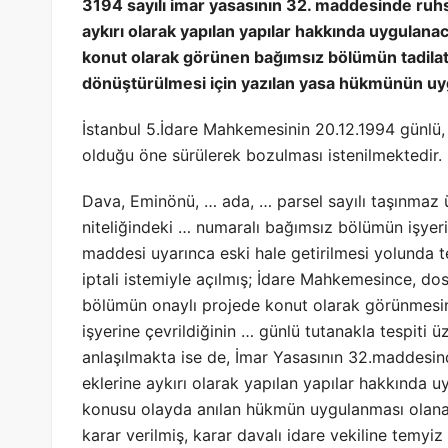
3194 sayılı imar yasasının 32. maddesinde ruhsa
aykırı olarak yapılan yapılar hakkında uygulana
konut olarak görünen bağımsız bölümün tadilat 
dönüştürülmesi için yazılan yasa hükmünün u
İstanbul 5.İdare Mahkemesinin 20.12.1994 günlü, 
olduğu öne sürülerek bozulması istenilmektedir.
Dava, Eminönü, … ada, … parsel sayılı taşınmaz 
niteliğindeki … numaralı bağımsız bölümün işyeri
maddesi uyarınca eski hale getirilmesi yolunda t
iptali istemiyle açılmış; İdare Mahkemesince, 
bölümün onaylı projede konut olarak görünmesin
işyerine çevrildiğinin … günlü tutanakla tespiti ü
anlaşılmakta ise de, İmar Yasasının 32.maddesind
eklerine aykırı olarak yapılan yapılar hakkında u
konusu olayda anılan hükmün uygulanması olanağ
karar verilmiş, karar davalı idare vekiline temyiz 