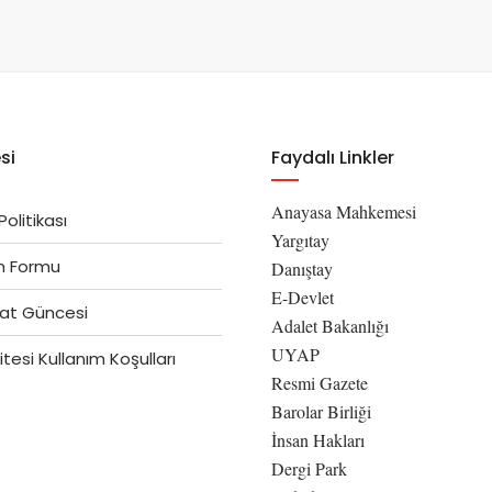
si
Faydalı Linkler
Anayasa Mahkemesi
 Politikası
Yargıtay
im Formu
Danıştay
E-Devlet
at Güncesi
Adalet Bakanlığı
UYAP
tesi Kullanım Koşulları
Resmi Gazete
Barolar Birliği
İnsan Hakları
Dergi Park