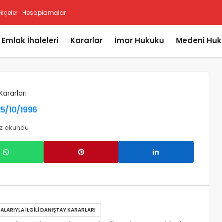
ekçeler
Hesaplamalar
i Emlak İhaleleri
Kararlar
İmar Hukuku
Medeni Huk
Kararları
25/10/1996
ez okundu
ALARIYLA İLGILI DANIŞTAY KARARLARI