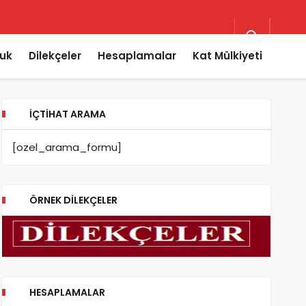
uk
Dilekçeler
Hesaplamalar
Kat Mülkiyeti
İÇTIHAT ARAMA
[ozel_arama_formu]
ÖRNEK DILEKÇELER
HESAPLAMALAR