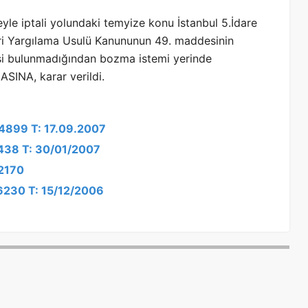
le iptali yolundaki temyize konu İstanbul 5.İdare
ari Yargılama Usulü Kanununun 49. maddesinin
isi bulunmadığından bozma istemi yerinde
INA, karar verildi.
/4899 T: 17.09.2007
/438 T: 30/01/2007
/2170
/6230 T: 15/12/2006