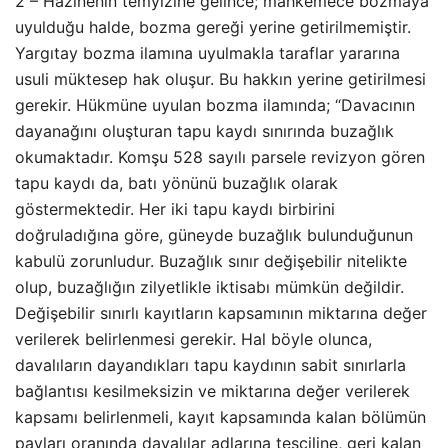
2 – Hazinenin temyizine gelince; mahkemece bozmaya
uyulduğu halde, bozma gereği yerine getirilmemiştir.
Yargıtay bozma ilamına uyulmakla taraflar yararına
usuli müktesep hak oluşur. Bu hakkın yerine getirilmesi
gerekir. Hükmüne uyulan bozma ilamında; “Davacının
dayanağını oluşturan tapu kaydı sınırında buzağlık
okumaktadır. Komşu 528 sayılı parsele revizyon gören
tapu kaydı da, batı yönünü buzağlık olarak
göstermektedir. Her iki tapu kaydı birbirini
doğruladığına göre, güneyde buzağlık bulunduğunun
kabulü zorunludur. Buzağlık sınır değişebilir nitelikte
olup, buzağlığın zilyetlikle iktisabı mümkün değildir.
Değişebilir sınırlı kayıtların kapsamının miktarına değer
verilerek belirlenmesi gerekir. Hal böyle olunca,
davalıların dayandıkları tapu kaydının sabit sınırlarla
bağlantısı kesilmeksizin ve miktarına değer verilerek
kapsamı belirlenmeli, kayıt kapsamında kalan bölümün
payları oranında davalılar adlarına tesciline, geri kalan