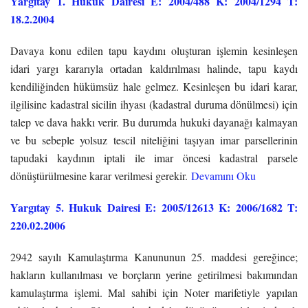
Yargıtay 1. Hukuk Dairesi E: 2004/488 K: 2004/1294 T:
18.2.2004
Davaya konu edilen tapu kaydını oluşturan işlemin kesinleşen
idari yargı kararıyla ortadan kaldırılması halinde, tapu kaydı
kendiliğinden hükümsüz hale gelmez. Kesinleşen bu idari karar,
ilgilisine kadastral sicilin ihyası (kadastral duruma dönülmesi) için
talep ve dava hakkı verir. Bu durumda hukuki dayanağı kalmayan
ve bu sebeple yolsuz tescil niteliğini taşıyan imar parsellerinin
tapudaki kaydının iptali ile imar öncesi kadastral parsele
dönüştürülmesine karar verilmesi gerekir.
Devamını Oku
Yargıtay 5. Hukuk Dairesi E: 2005/12613 K: 2006/1682 T:
220.02.2006
2942 sayılı Kamulaştırma Kanununun 25. maddesi gereğince;
hakların kullanılması ve borçların yerine getirilmesi bakımından
kamulaştırma işlemi. Mal sahibi için Noter marifetiyle yapılan