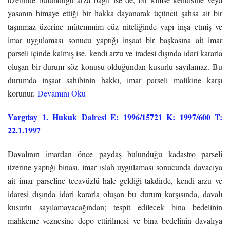
yasanın himaye ettiği bir hakka dayanarak üçüncü şahsa ait bir
taşınmaz üzerine mütemmim cüz niteliğinde yapı inşa etmiş ve
imar uygulaması sonucu yaptığı inşaat bir başkasına ait imar
parseli içinde kalmış ise, kendi arzu ve iradesi dışında idari kararla
oluşan bir durum söz konusu olduğundan kusurlu sayılamaz. Bu
durumda inşaat sahibinin hakkı, imar parseli malikine karşı
korunur.
Devamını Oku
Yargıtay 1. Hukuk Dairesi E: 1996/15721 K: 1997/600 T:
22.1.1997
Davalının imardan önce paydaş bulunduğu kadastro parseli
üzerine yaptığı binası, imar ıslah uygulaması sonucunda davacıya
ait imar parseline tecavüzlü hale geldiği takdirde, kendi arzu ve
idaresi dışında idari kararla oluşan bu durum karşısında, davalı
kusurlu sayılamayacağından; tespit edilecek bina bedelinin
mahkeme veznesine depo ettirilmesi ve bina bedelinin davalıya