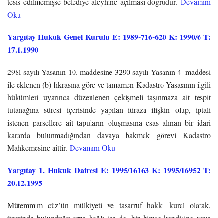
tesis edilmemişse belediye aleyhine açılması doğrudur.
Devamını
Oku
Yargıtay Hukuk Genel Kurulu E: 1989-716-620 K: 1990/6 T:
17.1.1990
298l sayılı Yasanın 10. maddesine 3290 sayılı Yasanın 4. maddesi
ile eklenen (b) fıkrasına göre ve tamamen Kadastro Yasasının ilgili
hükümleri uyarınca düzenlenen çekişmeli taşınmaza ait tespit
tutanağına süresi içerisinde yapılan itiraza ilişkin olup, iptali
istenen parsellere ait tapuların oluşmasına esas alınan bir idari
kararda bulunmadığından davaya bakmak görevi Kadastro
Mahkemesine aittir.
Devamını Oku
Yargıtay 1. Hukuk Dairesi E: 1995/16163 K: 1995/16952 T:
20.12.1995
Mütemmim cüz’ün mülkiyeti ve tasarruf hakkı kural olarak,
üzerinde bulunduğu arza bağlı ise de, bir kimse kendisine veya