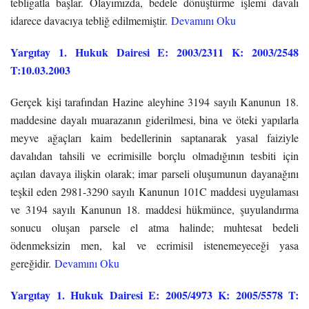
tebligatla başlar. Olayımızda, bedele dönüştürme işlemi davalı
idarece davacıya tebliğ edilmemiştir.
Devamını Oku
Yargıtay 1. Hukuk Dairesi E: 2003/2311 K: 2003/2548
T:10.03.2003
Gerçek kişi tarafından Hazine aleyhine 3194 sayılı Kanunun 18.
maddesine dayalı muarazanın giderilmesi, bina ve öteki yapılarla
meyve ağaçları kaim bedellerinin saptanarak yasal faiziyle
davalıdan tahsili ve ecrimisille borçlu olmadığının tesbiti için
açılan davaya ilişkin olarak; imar parseli oluşumunun dayanağını
teşkil eden 2981-3290 sayılı Kanunun 101C maddesi uygulaması
ve 3194 sayılı Kanunun 18. maddesi hükmünce, şuyulandırma
sonucu oluşan parsele el atma halinde; muhtesat bedeli
ödenmeksizin men, kal ve ecrimisil istenemeyeceği yasa
gereğidir.
Devamını Oku
Yargıtay 1. Hukuk Dairesi E: 2005/4973 K: 2005/5578 T: