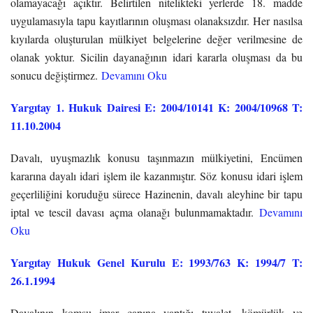
olamayacağı açıktır. Belirtilen nitelikteki yerlerde 18. madde
uygulamasıyla tapu kayıtlarının oluşması olanaksızdır. Her nasılsa
kıyılarda oluşturulan mülkiyet belgelerine değer verilmesine de
olanak yoktur. Sicilin dayanağının idari kararla oluşması da bu
sonucu değiştirmez.
Devamını Oku
Yargıtay 1. Hukuk Dairesi E: 2004/10141 K: 2004/10968 T:
11.10.2004
Davalı, uyuşmazlık konusu taşınmazın mülkiyetini, Encümen
kararına dayalı idari işlem ile kazanmıştır. Söz konusu idari işlem
geçerliliğini koruduğu sürece Hazinenin, davalı aleyhine bir tapu
iptal ve tescil davası açma olanağı bulunmamaktadır.
Devamını
Oku
Yargıtay Hukuk Genel Kurulu E: 1993/763 K: 1994/7 T:
26.1.1994
Davalının komşu imar çapına yaptığı tuvalet, kömürlük ve