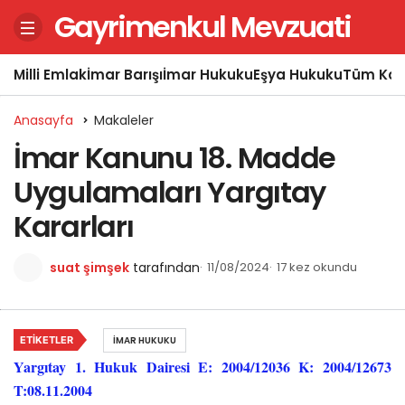
Gayrimenkul Mevzuati
Milli Emlak
İmar Barışı
İmar Hukuku
Eşya Hukuku
Tüm Kon
Anasayfa
Makaleler
İmar Kanunu 18. Madde
Uygulamaları Yargıtay
Kararları
suat şimşek
tarafından
11/08/2024
17 kez okundu
ETIKETLER
İMAR HUKUKU
Yargıtay 1. Hukuk Dairesi E: 2004/12036 K: 2004/12673
T:08.11.2004