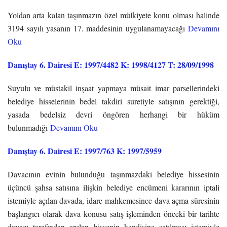
Yoldan arta kalan taşınmazın özel mülkiyete konu olması halinde
3194 sayılı yasanın 17. maddesinin uygulanamayacağı
Devamını
Oku
Danıştay 6. Dairesi E: 1997/4482 K: 1998/4127 T: 28/09/1998
Suyulu ve müstakil inşaat yapmaya müsait imar parsellerindeki
belediye hisselerinin bedel takdiri suretiyle satışının gerektiği,
yasada bedelsiz devri öngören herhangi bir hüküm
bulunmadığı
Devamını Oku
Danıştay 6. Dairesi E: 1997/763 K: 1997/5959
Davacının evinin bulunduğu taşınmazdaki belediye hissesinin
üçüncü şahsa satısına ilişkin belediye encümeni kararının iptali
istemiyle açılan davada, idare mahkemesince dava açma süresinin
başlangıcı olarak dava konusu satış işleminden önceki bir tarihte
davacı tarafından anılan hissenin kendisine satılması istemiyle