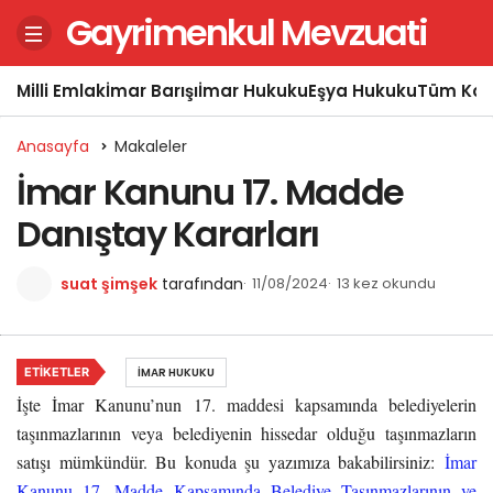
Gayrimenkul Mevzuati
Milli Emlak
İmar Barışı
İmar Hukuku
Eşya Hukuku
Tüm Kon
Anasayfa
Makaleler
İmar Kanunu 17. Madde
Danıştay Kararları
suat şimşek
tarafından
11/08/2024
13 kez okundu
ETIKETLER
İMAR HUKUKU
İşte İmar Kanunu’nun 17. maddesi kapsamında belediyelerin
taşınmazlarının veya belediyenin hissedar olduğu taşınmazların
satışı mümkündür. Bu konuda şu yazımıza bakabilirsiniz:
İmar
Kanunu 17. Madde Kapsamında Belediye Taşınmazlarının ve