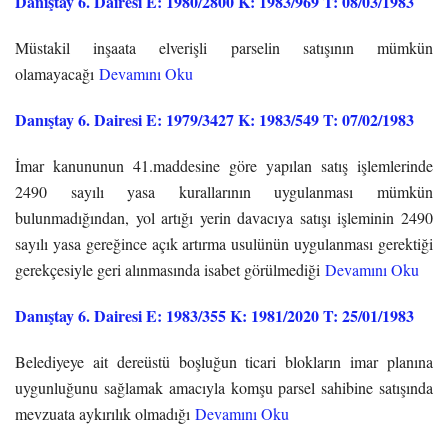
Danıştay 6. Dairesi E: 1980/2800 K: 1983/969 T: 08/03/1983
Müstakil inşaata elverişli parselin satışının mümkün
olamayacağı
Devamını Oku
Danıştay 6. Dairesi E: 1979/3427 K: 1983/549 T: 07/02/1983
İmar kanununun 41.maddesine göre yapılan satış işlemlerinde
2490 sayılı yasa kurallarının uygulanması mümkün
bulunmadığından, yol artığı yerin davacıya satışı işleminin 2490
sayılı yasa gereğince açık artırma usulünün uygulanması gerektiği
gerekçesiyle geri alınmasında isabet görülmediği
Devamını Oku
Danıştay 6. Dairesi E: 1983/355 K: 1981/2020 T: 25/01/1983
Belediyeye ait dereüstü boşluğun ticari blokların imar planına
uygunluğunu sağlamak amacıyla komşu parsel sahibine satışında
mevzuata aykırılık olmadığı
Devamını Oku