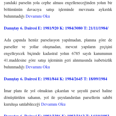
yandaki parselin yola cephe alması engelleneceğinden yolun bir
bölümünün davacıya satışı işleminde mevzuata aykırılık
bulunmadığı
Devamını Oku
Danıştay 6. Dairesi E: 1981/920 K: 1984/3080 T: 21/11/1984/
Ada çapında henüz parselasyon yapılmadan, planına göre de
parseller ve yollar oluşmadan, mevcut yapıların geçişini
engelleyecek biçimde kadastral yolun 6785 sayılı kanununun
41.maddesine göre satışı işleminin geri alınmasında isabetsizlik
bulunmadığı
Devamını Oku
Danıştay 6. Dairesi E: 1981/844 K: 1984/2645 T: 18/09/1984
İmar planı ile yol olmaktan çıkarılan ve şuyulü parsel haline
dönüştürülen sahanın, yol ile şuyulandırılan parsellerin sahibi
kuruluşa satılabileceği
Devamını Oku
Danıştay 6. Dairesi E: 1981/3386 K: 1983/3162 T: 14/10/1983