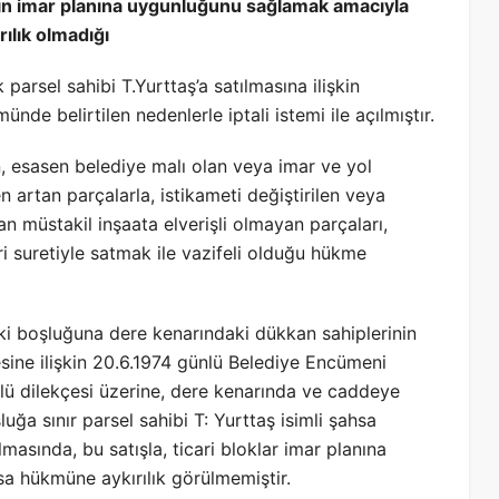
arın imar planına uygunluğunu sağlamak amacıyla
ılık olmadığı
 parsel sahibi T.Yurttaş’a satılmasına ilişkin
de belirtilen nedenlerle iptali istemi ile açılmıştır.
, esasen belediye malı olan veya imar ve yol
en artan parçalarla, istikameti değiştirilen veya
 müstakil inşaata elverişli olmayan parçaları,
ri suretiyle satmak ile vazifeli olduğu hükme
i boşluğuna dere kenarındaki dükkan sahiplerinin
mesine ilişkin 20.6.1974 günlü Belediye Encümeni
nlü dilekçesi üzerine, dere kenarında ve caddeye
ğa sınır parsel sahibi T: Yurttaş isimli şahsa
masında, bu satışla, ticari bloklar imar planına
sa hükmüne aykırılık görülmemiştir.