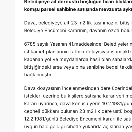
Belediyeye ait dereüstü boşluğun ticari blokl
komşu parsel sahibine satışında mevzuata aykır
Dava, belediyeye ait 23 m2 lik taşınmazın, bitişik
Belediye Encümeni kararının; davanın özeti bölümün
6785 sayılı Yasanın 41.maddesinde; Belediyelerin
istikamet planlarının tatbiki dolayısıyla istimlakt
kapanan yol ve meydanlarda hasıl olan sahalardan
bitişiğindeki arsa veya bina sahibine bedel takdi
bağlanmıştır.
Dava dosyasının incelenmesinden dere üzerindek
istekleri üzerine bu kişilere satışına karar veril
kararı uyarınca, dava konusu yerin 10.2.1981/gü
cepheli dükkanı bulunan 23 m2 lik dere üstü boşlu
12.2.1981/günlü Belediye Encümeni kararı ile satıl
uygun hale geldiği cihetle yukarıda açıklanan ya