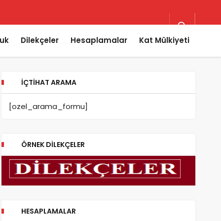
uk
Dilekçeler
Hesaplamalar
Kat Mülkiyeti
İÇTIHAT ARAMA
[ozel_arama_formu]
ÖRNEK DILEKÇELER
HESAPLAMALAR