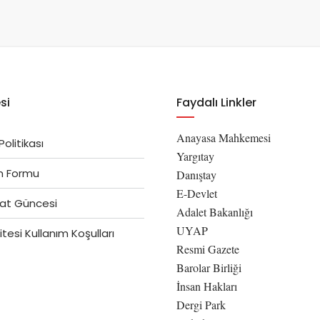
si
Faydalı Linkler
Anayasa Mahkemesi
 Politikası
Yargıtay
im Formu
Danıştay
E-Devlet
at Güncesi
Adalet Bakanlığı
UYAP
tesi Kullanım Koşulları
Resmi Gazete
Barolar Birliği
İnsan Hakları
Dergi Park