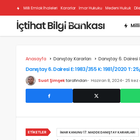
Milli Emlak İhaleleri
Kararlar
İmar Hukuku
Medeni Hukuk
Dil
İçtihat Bilgi Bankası
Kat Mülkiyeti
Mill
Anasayfa
Danıştay Kararları
Danıştay 6. Dairesi 
Danıştay 6. Dairesi E: 1983/355 K: 1981/2020 T: 2
Suat Şimşek
tarafından
Haziran 8, 2024
25 kez
ETIKETLER
İMAR KANUNU 17. MADDE DANIŞTAY KARARLARI