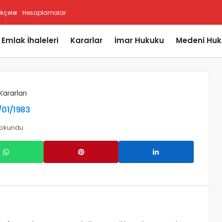
ekçeler
Hesaplamalar
i Emlak İhaleleri
Kararlar
İmar Hukuku
Medeni Huk
Kararları
5/01/1983
 okundu