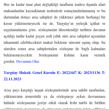
Her ne kadar imar plan değişikliği tarafların iradesi dışında idari
makamlardan kaynaklanan nedenlerle sonuçlandırılamamış ve bu
durumdan dolayı arsa sahipleri ile yüklenici şirkete herhangi bir
kusur yüklenemeyecek ise de, Yargıtay’ın yerleşik içtihat ve
uygulamalarına göre, sözleşmenin düzenlendiği tarihten davanın
açıldığı tarihe kadar geçen yedi yıllık süre arsa sahipleri açısından
tahammül edebilecekleri makul bekleme süresini aşmış olup, bu
süreden sonra arsa sahiplerinden sözleşme ile bağlı kalmaları
beklenemeyecektir. Sözleşmenin feshine karar vermek
gerekir.
Devamını Oku
Yargıtay Hukuk Genel Kurulu E: 2022/447 K: 2023/1136 T:
22.11.2023
Arsa payı karşılığı inşaat sözleşmelerinde arsa sahibi tarafından,
yüklenicinin temerrüdü ya da sözleşmeye aykırı davranması
hâlinde sözleşmenin geriye etkili olarak feshi talebi ile birlikte
yüklenicinin taşınmaza el atmasının önlemesinin talep edilmesi