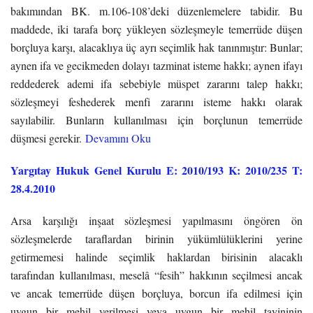
bakımından BK. m.106-108’deki düzenlemelere tabidir. Bu
maddede, iki tarafa borç yükleyen sözleşmeyle temerrüde düşen
borçluya karşı, alacaklıya üç ayrı seçimlik hak tanınmıştır: Bunlar;
aynen ifa ve gecikmeden dolayı tazminat isteme hakkı; aynen ifayı
reddederek ademi ifa sebebiyle müspet zararını talep hakkı;
sözleşmeyi feshederek menfi zararını isteme hakkı olarak
sayılabilir. Bunların kullanılması için borçlunun temerrüde
düşmesi gerekir.
Devamını Oku
Yargıtay Hukuk Genel Kurulu E: 2010/193 K: 2010/235 T:
28.4.2010
Arsa karşılığı inşaat sözleşmesi yapılmasını öngören ön
sözleşmelerde taraflardan birinin yükümlülüklerini yerine
getirmemesi halinde seçimlik haklardan birisinin alacaklı
tarafından kullanılması, meselâ “fesih” hakkının seçilmesi ancak
ve ancak temerrüde düşen borçluya, borcun ifa edilmesi için
uygun bir mehil verilmesi veya uygun bir mehil tayininin