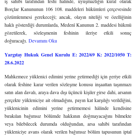
iş sahibi tarafından feshi halinde, uyuşmazlığın kural olarak
Borçlar Kanununun 106 108. maddeleri hükümleri çerçevesinde
çözümlenmesi gerekeceği; ancak, olayın niteliği ve özelliğinin
haklı gösterdiği durumlarda, Medenî Kanunun 2. maddesi hükmü
gözetilerek, sözleşmenin feshinin ileriye etkili sonuç
doğuracağı.
Devamını Oku
Yargıtay Hukuk Genel Kurulu E: 2022/69 K: 2022/1050 T:
28.6.2022
Mahkemece yüklenici edimini yerine getirmediği için geriye etkili
olarak feshine karar verilen sözleşme konusu inşaattan taşınmazı
satın alan davalı, araya dava dışı üçüncü kişiler girse dahi, arsanın
gerçekte yükleniciye ait olmadığını, payın kat karşılığı verildiğini,
yüklenicinin edimini yerine getirmemesi hâlinde kendisine
bırakılan bağımsız bölümde hakkının doğmayacağını bilmekte
veya bilebilecek durumda olduğundan, arsa sahibi tarafından
yükleniciye avans olarak verilen bağımsız bölüm tapusunun iptal