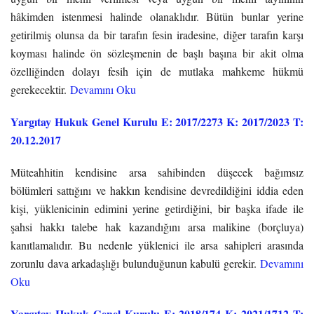
hâkimden istenmesi halinde olanaklıdır. Bütün bunlar yerine
getirilmiş olunsa da bir tarafın fesin iradesine, diğer tarafın karşı
koyması halinde ön sözleşmenin de başlı başına bir akit olma
özelliğinden dolayı fesih için de mutlaka mahkeme hükmü
gerekecektir.
Devamını Oku
Yargıtay Hukuk Genel Kurulu E: 2017/2273 K: 2017/2023 T:
20.12.2017
Müteahhitin kendisine arsa sahibinden düşecek bağımsız
bölümleri sattığını ve hakkın kendisine devredildiğini iddia eden
kişi, yüklenicinin edimini yerine getirdiğini, bir başka ifade ile
şahsi hakkı talebe hak kazandığını arsa malikine (borçluya)
kanıtlamalıdır. Bu nedenle yüklenici ile arsa sahipleri arasında
zorunlu dava arkadaşlığı bulunduğunun kabulü gerekir.
Devamını
Oku
Yargıtay Hukuk Genel Kurulu E: 2018/174 K: 2021/1712 T: