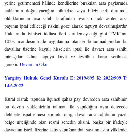
yerine getirmemesi hâlinde kendilerine bırakılan arsa paylarında
haklarının doğmayacağını bilmekte veya bilebilecek durumda
olduklarından arsa sahibi tarafından avans olarak verilen arsa
payının iptal edileceği riskini göze alarak tapuyu devralmışlardır.
Haklarında iyiniyet iddiası ileri sürülemeyeceği gibi TMK’nın
1023. maddesinin de uygulanma olanağı bulunmadığından bu
davalılar üzerine kayıtlı hisselerin iptali ile davacı arsa sahibi
mirasçıları adına tapuya kayıt ve tesciline karar verilmesi
gerekir.
Devamını Oku
Yargıtay Hukuk Genel Kurulu E: 2019/695 K: 2022/909 T:
14.6.2022
Kural olarak tapudan üçüncü şahsa pay devreden arsa sahibinin
bu devrin yüklenicinin talimatı ile yapıldığını aynı derecede
delillerle ispat etmesi zorunlu olup, davalı arsa sahibinin yazılı
belge niteliğinde olan resmî senedin aksini, başka bir ifadeyle
davacının isteği üzerine satış yaptığına dair savunmasını yüklenici