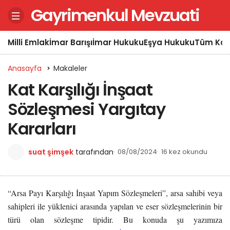
Gayrimenkul Mevzuati
Milli Emlak
İmar Barışı
İmar Hukuku
Eşya Hukuku
Tüm Kon
Anasayfa
Makaleler
Kat Karşılığı İnşaat
Sözleşmesi Yargıtay
Kararları
suat şimşek
tarafından
08/08/2024
16 kez okundu
“Arsa Payı Karşılığı İnşaat Yapım Sözleşmeleri”, arsa sahibi veya
sahipleri ile yüklenici arasında yapılan ve eser sözleşmelerinin bir
türü olan sözleşme tipidir. Bu konuda şu yazımıza