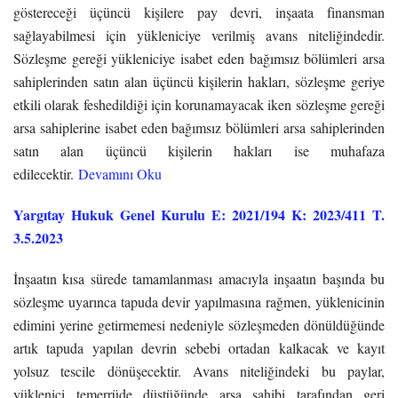
göstereceği üçüncü kişilere pay devri, inşaata finansman
sağlayabilmesi için yükleniciye verilmiş avans niteliğindedir.
Sözleşme gereği yükleniciye isabet eden bağımsız bölümleri arsa
sahiplerinden satın alan üçüncü kişilerin hakları, sözleşme geriye
etkili olarak feshedildiği için korunamayacak iken sözleşme gereği
arsa sahiplerine isabet eden bağımsız bölümleri arsa sahiplerinden
satın alan üçüncü kişilerin hakları ise muhafaza
edilecektir.
Devamını Oku
Yargıtay Hukuk Genel Kurulu E: 2021/194 K: 2023/411 T.
3.5.2023
İnşaatın kısa sürede tamamlanması amacıyla inşaatın başında bu
sözleşme uyarınca tapuda devir yapılmasına rağmen, yüklenicinin
edimini yerine getirmemesi nedeniyle sözleşmeden dönüldüğünde
artık tapuda yapılan devrin sebebi ortadan kalkacak ve kayıt
yolsuz tescile dönüşecektir. Avans niteliğindeki bu paylar,
yüklenici temerrüde düştüğünde arsa sahibi tarafından geri