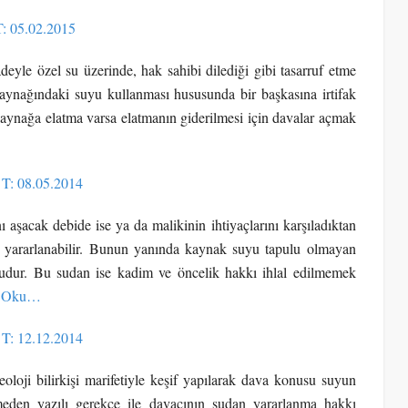
T: 05.02.2015
eyle özel su üzerinde, hak sahibi dilediği gibi tasarruf etme
 kaynağındaki suyu kullanması hususunda bir başkasına irtifak
kaynağa elatma varsa elatmanın giderilmesi için davalar açmak
 T: 08.05.2014
aşacak debide ise ya da malikinin ihtiyaçlarını karşıladıktan
da yararlanabilir. Bunun yanında kaynak suyu tapulu olmayan
sudur. Bu sudan ise kadim ve öncelik hakkı ihlal edilmemek
ı Oku…
 T: 12.12.2014
oji bilirkişi marifetiyle keşif yapılarak dava konusu suyun
lenmeden yazılı gerekçe ile davacının sudan yararlanma hakkı