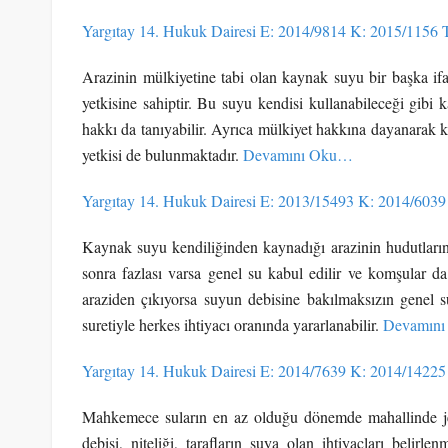
Yargıtay 14. Hukuk Dairesi E: 2014/9814 K: 2015/1156 
Arazinin mülkiyetine tabi olan kaynak suyu bir başka ifad
yetkisine sahiptir. Bu suyu kendisi kullanabileceği gibi
hakkı da tanıyabilir. Ayrıca mülkiyet hakkına dayanarak 
yetkisi de bulunmaktadır.
Devamını Oku…
Yargıtay 14. Hukuk Dairesi E: 2013/15493 K: 2014/6039
Kaynak suyu kendiliğinden kaynadığı arazinin hudutlarını 
sonra fazlası varsa genel su kabul edilir ve komşular 
araziden çıkıyorsa suyun debisine bakılmaksızın genel 
suretiyle herkes ihtiyacı oranında yararlanabilir.
Devamın
Yargıtay 14. Hukuk Dairesi E: 2014/7639 K: 2014/14225
Mahkemece suların en az olduğu dönemde mahallinde jeol
debisi, niteliği, tarafların suya olan ihtiyaçları belir