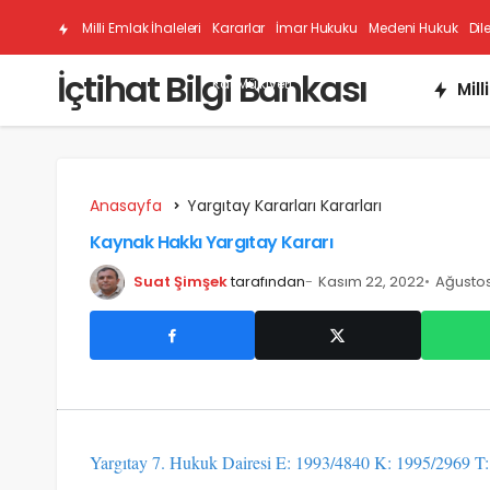
Milli Emlak İhaleleri
Kararlar
İmar Hukuku
Medeni Hukuk
Dil
İçtihat Bilgi Bankası
Kat Mülkiyeti
Mill
Anasayfa
Yargıtay Kararları Kararları
Kaynak Hakkı Yargıtay Kararı
Suat Şimşek
tarafından
Kasım 22, 2022
Ağustos
Yargıtay 7. Hukuk Dairesi E: 1993/4840 K: 1995/2969 T: