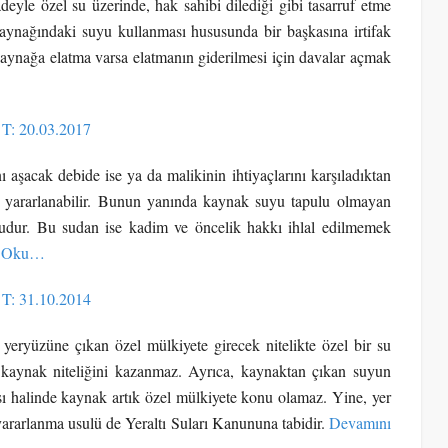
eyle özel su üzerinde, hak sahibi dilediği gibi tasarruf etme
 kaynağındaki suyu kullanması hususunda bir başkasına irtifak
kaynağa elatma varsa elatmanın giderilmesi için davalar açmak
 T: 20.03.2017
aşacak debide ise ya da malikinin ihtiyaçlarını karşıladıktan
da yararlanabilir. Bunun yanında kaynak suyu tapulu olmayan
sudur. Bu sudan ise kadim ve öncelik hakkı ihlal edilmemek
ı Oku…
 T: 31.10.2014
 yeryüzüne çıkan özel mülkiyete girecek nitelikte özel bir su
u kaynak niteliğini kazanmaz. Ayrıca, kaynaktan çıkan suyun
sı halinde kaynak artık özel mülkiyete konu olamaz. Yine, yer
 yararlanma usulü de Yeraltı Suları Kanununa tabidir.
Devamını