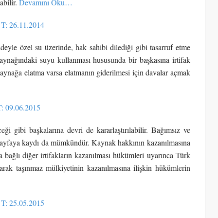
abilir.
Devamını Oku…
 T: 26.11.2014
eyle özel su üzerinde, hak sahibi dilediği gibi tasarruf etme
 kaynağındaki suyu kullanması hususunda bir başkasına irtifak
kaynağa elatma varsa elatmanın giderilmesi için davalar açmak
T: 09.06.2015
ği gibi başkalarına devri de kararlaştırılabilir. Bağımsız ve
ir sayfaya kaydı da mümkündür. Kaynak hakkının kazanılmasına
 bağlı diğer irtifakların kazanılması hükümleri uyarınca Türk
ak taşınmaz mülkiyetinin kazanılmasına ilişkin hükümlerin
 T: 25.05.2015