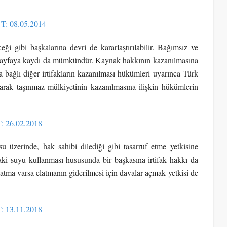
 T: 08.05.2014
ği gibi başkalarına devri de kararlaştırılabilir. Bağımsız ve
ir sayfaya kaydı da mümkündür. Kaynak hakkının kazanılmasına
 bağlı diğer irtifakların kazanılması hükümleri uyarınca Türk
ak taşınmaz mülkiyetinin kazanılmasına ilişkin hükümlerin
T: 26.02.2018
 üzerinde, hak sahibi dilediği gibi tasarruf etme yetkisine
aki suyu kullanması hususunda bir başkasına irtifak hakkı da
atma varsa elatmanın giderilmesi için davalar açmak yetkisi de
T: 13.11.2018