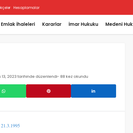
ekçeler
Hesaplamalar
i Emlak İhaleleri
Kararlar
İmar Hukuku
Medeni Huk
 13, 2023 tarihinde düzenlendi
88 kez okundu
 21.3.1995