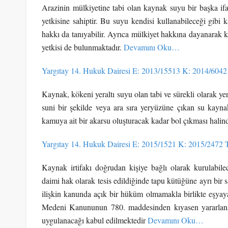
Arazinin mülkiyetine tabi olan kaynak suyu bir başka ifad
yetkisine sahiptir. Bu suyu kendisi kullanabileceği gibi
hakkı da tanıyabilir. Ayrıca mülkiyet hakkına dayanarak 
yetkisi de bulunmaktadır.
Devamını Oku…
Yargıtay 14. Hukuk Dairesi E: 2013/15513 K: 2014/6042
Kaynak, kökeni yeraltı suyu olan tabi ve sürekli olarak yer
suni bir şekilde veya ara sıra yeryüzüne çıkan su kayna
kamuya ait bir akarsu oluşturacak kadar bol çıkması hali
Yargıtay 14. Hukuk Dairesi E: 2015/1521 K: 2015/2472 
Kaynak irtifakı doğrudan kişiye bağlı olarak kurulabilece
daimi hak olarak tesis edildiğinde tapu kütüğüne ayrı b
ilişkin kanunda açık bir hüküm olmamakla birlikte eşyaya
Medeni Kanununun 780. maddesinden kıyasen yararlanar
uygulanacağı kabul edilmektedir
Devamını Oku…