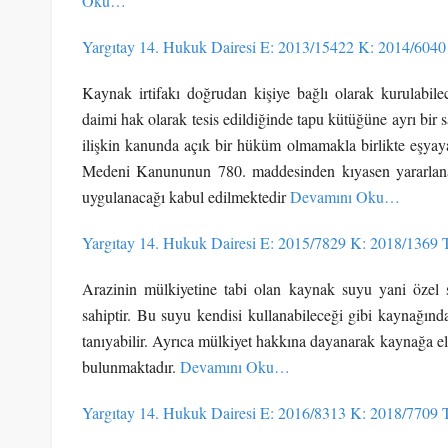
Oku…
Yargıtay 14. Hukuk Dairesi E: 2013/15422 K: 2014/6040
Kaynak irtifakı doğrudan kişiye bağlı olarak kurulabilece
daimi hak olarak tesis edildiğinde tapu kütüğüne ayrı b
ilişkin kanunda açık bir hüküm olmamakla birlikte eşyaya
Medeni Kanununun 780. maddesinden kıyasen yararlanar
uygulanacağı kabul edilmektedir
Devamını Oku…
Yargıtay 14. Hukuk Dairesi E: 2015/7829 K: 2018/1369 
Arazinin mülkiyetine tabi olan kaynak suyu yani özel su
sahiptir. Bu suyu kendisi kullanabileceği gibi kaynağınd
tanıyabilir. Ayrıca mülkiyet hakkına dayanarak kaynağa el
bulunmaktadır.
Devamını Oku…
Yargıtay 14. Hukuk Dairesi E: 2016/8313 K: 2018/7709 