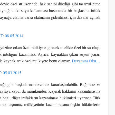
eyle özel su üzerinde, hak sahibi dilediği gibi tasarruf etme
 kaynağındaki suyu kullanması hususunda bir başkasına irtifak
kaynağa elatma varsa elatmanın giderilmesi için davalar açmak
 T: 08.05.2014
yüzüne çıkan özel mülkiyete girecek nitelikte özel bir su olup,
k niteliğini kazanmaz. Ayrıca, kaynaktan çıkan suyun yararı
nde kaynak artık özel mülkiyete konu olamaz.
Devamını Oku…
T: 05.03.2015
ği gibi başkalarına devri de kararlaştırılabilir. Bağımsız ve
ir sayfaya kaydı da mümkündür. Kaynak hakkının kazanılmasına
 bağlı diğer irtifakların kazanılması hükümleri uyarınca Türk
ak taşınmaz mülkiyetinin kazanılmasına ilişkin hükümlerin