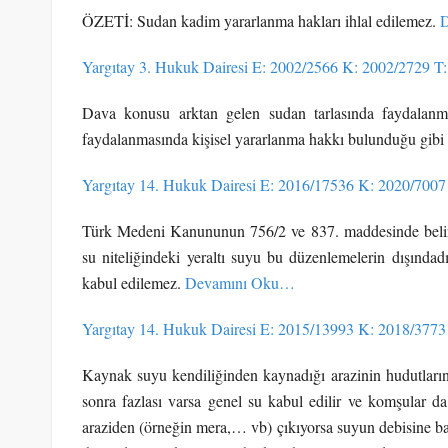
ÖZETİ: Sudan kadim yararlanma hakları ihlal edilemez.
Yargıtay 3. Hukuk Dairesi E: 2002/2566 K: 2002/2729 T:
Dava konusu arktan gelen sudan tarlasında faydalanm
faydalanmasında kişisel yararlanma hakkı bulunduğu gib
Yargıtay 14. Hukuk Dairesi E: 2016/17536 K: 2020/7007
Türk Medeni Kanununun 756/2 ve 837. maddesinde belirti
su niteliğindeki yeraltı suyu bu düzenlemelerin dışındad
kabul edilemez.
Devamını Oku…
Yargıtay 14. Hukuk Dairesi E: 2015/13993 K: 2018/3773
Kaynak suyu kendiliğinden kaynadığı arazinin hudutlarını 
sonra fazlası varsa genel su kabul edilir ve komşular 
araziden (örneğin mera,… vb) çıkıyorsa suyun debisine ba