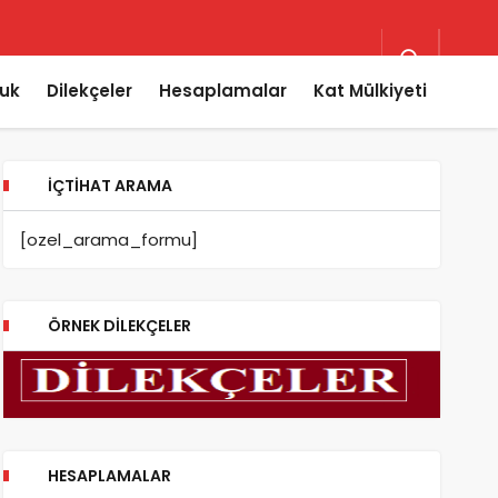
uk
Dilekçeler
Hesaplamalar
Kat Mülkiyeti
İÇTIHAT ARAMA
[ozel_arama_formu]
ÖRNEK DILEKÇELER
HESAPLAMALAR