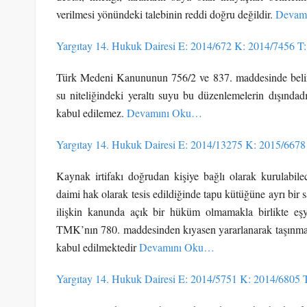
verilmesi yönündeki talebinin reddi doğru değildir.
Devam
Yargıtay 14. Hukuk Dairesi E: 2014/672 K: 2014/7456 T
Türk Medeni Kanununun 756/2 ve 837. maddesinde belirti
su niteliğindeki yeraltı suyu bu düzenlemelerin dışındad
kabul edilemez.
Devamını Oku…
Yargıtay 14. Hukuk Dairesi E: 2014/13275 K: 2015/6678
Kaynak irtifakı doğrudan kişiye bağlı olarak kurulabilece
daimi hak olarak tesis edildiğinde tapu kütüğüne ayrı b
ilişkin kanunda açık bir hüküm olmamakla birlikte eşya
TMK’nın 780. maddesinden kıyasen yararlanarak taşınmaz
kabul edilmektedir
Devamını Oku…
Yargıtay 14. Hukuk Dairesi E: 2014/5751 K: 2014/6805 