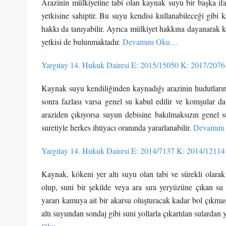
Arazinin mülkiyetine tabi olan kaynak suyu bir başka ifad
yetkisine sahiptir. Bu suyu kendisi kullanabileceği gibi
hakkı da tanıyabilir. Ayrıca mülkiyet hakkına dayanarak 
yetkisi de bulunmaktadır.
Devamını Oku…
Yargıtay 14. Hukuk Dairesi E: 2015/15050 K: 2017/2076
Kaynak suyu kendiliğinden kaynadığı arazinin hudutlarını 
sonra fazlası varsa genel su kabul edilir ve komşular 
araziden çıkıyorsa suyun debisine bakılmaksızın genel 
suretiyle herkes ihtiyacı oranında yararlanabilir.
Devamın
Yargıtay 14. Hukuk Dairesi E: 2014/7137 K: 2014/12114
Kaynak, kökeni yer altı suyu olan tabi ve sürekli olarak
olup, suni bir şekilde veya ara sıra yeryüzüne çıkan s
yararı kamuya ait bir akarsu oluşturacak kadar bol çıkma
altı suyundan sondaj gibi suni yollarla çıkartılan sulardan