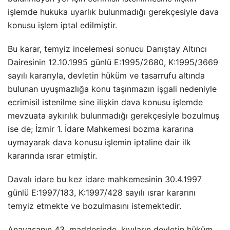
işlemde hukuka uyarlık bulunmadığı gerekçesiyle dava
konusu işlem iptal edilmiştir.
Bu karar, temyiz incelemesi sonucu Danıştay Altıncı
Dairesinin 12.10.1995 günlü E:1995/2680, K:1995/3669
sayılı kararıyla, devletin hüküm ve tasarrufu altında
bulunan uyuşmazlığa konu taşınmazın işgali nedeniyle
ecrimisil istenilme sine ilişkin dava konusu işlemde
mevzuata aykırılık bulunmadığı gerekçesiyle bozulmuş
ise de; İzmir 1. İdare Mahkemesi bozma kararına
uymayarak dava konusu işlemin iptaline dair ilk
kararında ısrar etmiştir.
Davalı idare bu kez idare mahkemesinin 30.4.1997
günlü E:1997/183, K:1997/428 sayılı ısrar kararını
temyiz etmekte ve bozulmasını istemektedir.
Anayasanın 43. maddesinde, kıyıların devletin hüküm