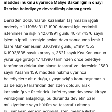
maddesi hükmü uyarınca Maliye Bakanlığının onayı
üzerine belediyeye devredilmiş olması gerek
Denizden doldurularak kazanılan taşınmazın işgali
nedeniyle 1.1.1986-31.12.1990 dönemi için ecrimisil
istenilmesine ilişkin 12.6.1991 günlü 40-31743/6 sayılı
işlemin iptali istemiyle açılan dava sonucunda İzmir 1.
İdare Mahkemesinin 6.10.1993 günlü, E:1991/553,
K:1993/835 sayılı kararıyla, 3621 sayılı Kıyı Kanununun
yürürlüğe girdiği 17.4.1990 tarihinden önce belediye
tarafından doldurulan alanın tasarruf ve idaresinin 1580
sayılı Yasanın 159. maddesi hükmü uyarınca
belediyelere ait olduğu, uyuşmazlığa konu taşınmazın
da belediye tarafından denizden doldurularak
kazanıldığı ve üzerindeki kafeteryanın davacıya kiraya
verildiğinin anlaşıldığı, bu durumda devletin özel
mülkiyetinde veya hüküm ve tasarrufu altında
bulunmayan yer için ecrimisil istenilmesine ilişkin