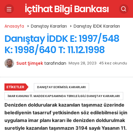
İçtihat Bilgi Bankası
Anasayfa
Danıştay Kararları
Danıştay İDDK Kararları
Danıştay İDDK E: 1997/548
K: 1998/640 T: 11.12.1998
Suat Şimşek
tarafından
Mayıs 28, 2023
45 kez okundu
ETIKETLER
DANIŞTAY ECRIMISIL KARARLARI
İMAR KANUNU 11. MADDE KAPSAMINDA TERKLE İLGILI DANIŞTAY KARARLARI
Denizden doldurularak kazanılan taşınmaz üzerinde
belediyenin tasarruf yetkisinden söz edilebilmesi için
uygulama imar planı kararı ile denizden doldurulmak
suretiyle kazanılan taşınmazın 3194 sayılı Yasanın 11.