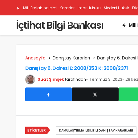
Milli Emlak İhaleleri
Kararlar
İmar Hukuku
Medeni Hukuk
Dil
İçtihat Bilgi Bankası
Kat Mülkiyeti
Mill
Anasayfa
Danıştay Kararları
Danıştay 6. Dairesi 
Danıştay 6. Dairesi E: 2008/353 K: 2008/2371
Suat Şimşek
tarafından
Temmuz 3, 2023
28 ke
ETIKETLER
KAMULAŞTIRMA İLE İLGILI DANIŞTAY KARARLARI