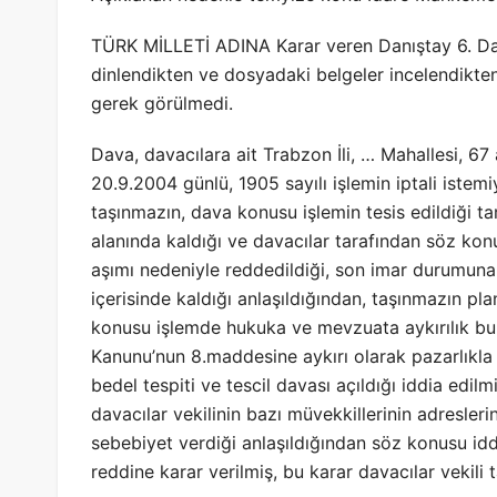
TÜRK MİLLETİ ADINA Karar veren Danıştay 6. Dai
dinlendikten ve dosyadaki belgeler incelendikte
gerek görülmedi.
Dava, davacılara ait Trabzon İli, … Mahallesi, 67 a
20.9.2004 günlü, 1905 sayılı işlemin iptali istem
taşınmazın, dava konusu işlemin tesis edildiği ta
alanında kaldığı ve davacılar tarafından söz konu
aşımı nedeniyle reddedildiği, son imar durumun
içerisinde kaldığı anlaşıldığından, taşınmazın pl
konusu işlemde hukuka ve mevzuata aykırılık bul
Kanunu’nun 8.maddesine aykırı olarak pazarlıkla 
bedel tespiti ve tescil davası açıldığı iddia edil
davacılar vekilinin bazı müvekkillerinin adresler
sebebiyet verdiği anlaşıldığından söz konusu id
reddine karar verilmiş, bu karar davacılar vekili 