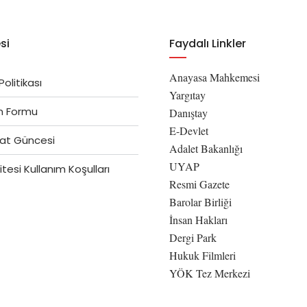
si
Faydalı Linkler
Anayasa Mahkemesi
 Politikası
Yargıtay
im Formu
Danıştay
E-Devlet
at Güncesi
Adalet Bakanlığı
UYAP
tesi Kullanım Koşulları
Resmi Gazete
Barolar Birliği
İnsan Hakları
Dergi Park
Hukuk Filmleri
YÖK Tez Merkezi