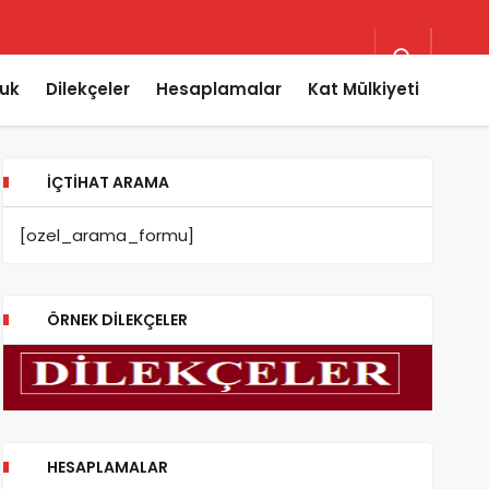
uk
Dilekçeler
Hesaplamalar
Kat Mülkiyeti
İÇTIHAT ARAMA
[ozel_arama_formu]
ÖRNEK DILEKÇELER
HESAPLAMALAR