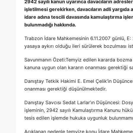
2942 sayılı kanun uyarınca davacıların adresler
işletilmesi gerekirken, davacıların adli yargıda
idare adına tescili davasında kamulaştırma işle
bulunmadığı hakkında.
Trabzon İdare Mahkemesinin 6.11.2007 günlü, E: 
yasaya aykırı olduğu ileri sürülerek bozulması is
Savunmanın Özeti:Temyiz edilen kararda bozma n
kanuna uygun olan kararın onanması gerektiği s
Danıştay Tetkik Hakimi E. Emel Çelik’in Düşünce
onanması gerektiği düşünülmektedir.
Danıştay Savcısı Sedat Larlar’ın Düşüncesi: Do
işleminin, 2942 sayılı Kamulaştırma Kanunu hükü
tesis edilen işlemde hukuka uygunluk bulunmamış
Açıklanan nedenle temyize konu İdare Mahkemesi