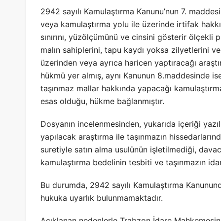
2942 sayılı Kamulaştırma Kanunu’nun 7. maddesi
veya kamulaştırma yolu ile üzerinde irtifak hakk
sınırını, yüzölçümünü ve cinsini gösterir ölçekli 
malın sahiplerini, tapu kaydı yoksa zilyetlerini ve
üzerinden veya ayrıca haricen yaptıracağı araştırm
hükmü yer almış, aynı Kanunun 8.maddesinde ise,
taşınmaz mallar hakkında yapacağı kamulaştırma
esas olduğu, hükme bağlanmıştır.
Dosyanın incelenmesinden, yukarıda içeriği yazılı
yapılacak araştırma ile taşınmazın hissedarlarınd
suretiyle satın alma usulünün işletilmediği, dav
kamulaştırma bedelinin tesbiti ve taşınmazın idare
Bu durumda, 2942 sayılı Kamulaştırma Kanununda
hukuka uyarlık bulunmamaktadır.
Açıklanan nedenlerle Trabzon İdare Mahkemesinin