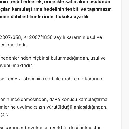
inin tesbit edilerek, öncelikle satın alma usulünün
 açılan kamulaştırma bedelinin tesbiti ve taşınmazın
mine dahil edilmelerinde, hukuka uyarlık
2007/658, K: 2007/1858 sayılı kararının usul ve
tenilmektedir.
edenlerinden hiçbirisi bulunmadığından, usul ve
avunulmaktadır.
si: Temyiz isteminin reddi ile mahkeme kararının
syanın incelenmesinden, dava konusu kamulaştırma
mlerine uyulmaksızın yürütüldüğü anlaşıldığından,
tır.
 kararının bozulması gerektiği düşünülmüştür.