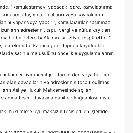
nde, “Kamulaştırmayı yapacak idare, kamulaştırma
ı kurulacak taşınmaz malların veya kaynakların
planını yapar veya yaptırır, kamulaştırılan taşınmaz
 bunların adreslerini, tapu, vergi ve nüfus kayıtları
a ile belgelere bağlamak suretiyle tespit ettirir.”
 idarelerin bu Kanuna göre tapuda kayıtlı olan
larda satın alma usulünü öncelikle uygulamalarının
 hükümler uyarınca ilgili idarelerden veya haricen
an olan davacıların ve adreslerinin tesbit edilmesi
acıların Asliye Hukuk Mahkemesinde açılan
 adına tescili davasına dahil edildiği anlaşılmıştır.
ki hükümlere uyulmaksızın tesis edilen işlemde
 6.11.2007 günlü, E: 2007/658, K: 2007/1858 sayılı