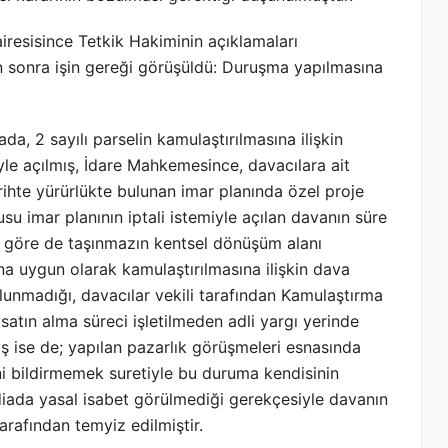
resisince Tetkik Hakiminin açıklamaları
n sonra işin gereği görüşüldü: Duruşma yapılmasına
da, 2 sayılı parselin kamulaştırılmasına ilişkin
iyle açılmış, İdare Mahkemesince, davacılara ait
rihte yürürlükte bulunan imar planında özel proje
su imar planının iptali istemiyle açılan davanın süre
a göre de taşınmazın kentsel dönüşüm alanı
ana uygun olarak kamulaştırılmasına ilişkin dava
unmadığı, davacılar vekili tarafından Kamulaştırma
satın alma süreci işletilmeden adli yargı yerinde
miş ise de; yapılan pazarlık görüşmeleri esnasında
ini bildirmemek suretiyle bu duruma kendisinin
diada yasal isabet görülmediği gerekçesiyle davanın
tarafından temyiz edilmiştir.