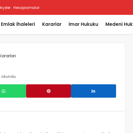
ekçeler
Hesaplamalar
i Emlak İhaleleri
Kararlar
İmar Hukuku
Medeni Huk
Kararları
z okundu