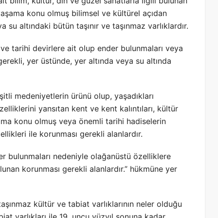
ait bilim, kültür, din ve güzel sanatlarla ilgili bulunan
 yaşama konu olmuş bilimsel ve kültürel açıdan
 su altındaki bütün taşınır ve taşınmaz varlıklardır.
si ve tarihi devirlere ait olup ender bulunmaları veya
gerekli, yer üstünde, yer altında veya su altında
itli medeniyetlerin ürünü olup, yaşadıkları
liklerini yansıtan kent ve kent kalıntıları, kültür
ama konu olmuş veya önemli tarihi hadiselerin
llikleri ile korunması gerekli alanlardır.
nder bulunmaları nedeniyle olağanüstü özelliklere
ulunan korunması gerekli alanlardır.” hükmüne yer
şınmaz kültür ve tabiat varlıklarının neler olduğu
iat varlıkları ile 19. uncu yüzyıl sonuna kadar