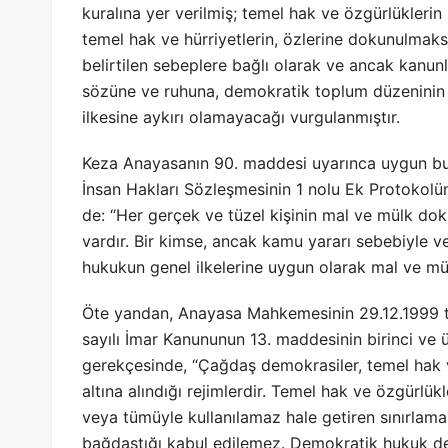
kuralına yer verilmiş; temel hak ve özgürlüklerin
temel hak ve hürriyetlerin, özlerine dokunulmaks
belirtilen sebeplere bağlı olarak ve ancak kanunl
sözüne ve ruhuna, demokratik toplum düzeninin v
ilkesine aykırı olamayacağı vurgulanmıştır.
Keza Anayasanın 90. maddesi uyarınca uygun bul
İnsan Hakları Sözleşmesinin 1 nolu Ek Protokolü
de: “Her gerçek ve tüzel kişinin mal ve mülk dok
vardır. Bir kimse, ancak kamu yararı sebebiyle v
hukukun genel ilkelerine uygun olarak mal ve mül
Öte yandan, Anayasa Mahkemesinin 29.12.1999 tar
sayılı İmar Kanununun 13. maddesinin birinci ve üç
gerekçesinde, “Çağdaş demokrasiler, temel hak 
altına alındığı rejimlerdir. Temel hak ve özgürlü
veya tümüyle kullanılamaz hale getiren sınırlama
bağdaştığı kabul edilemez. Demokratik hukuk dev