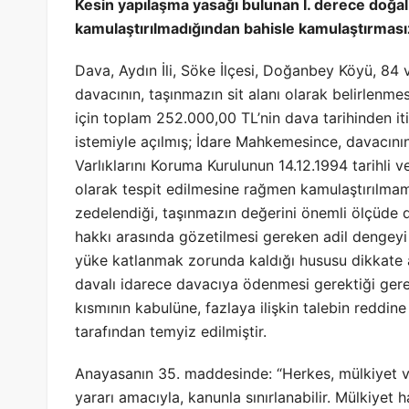
Kesin yapılaşma yasağı bulunan I. derece doğal
kamulaştırılmadığından bahisle kamulaştırmasız
Dava, Aydın İli, Söke İlçesi, Doğanbey Köyü, 84 v
davacının, taşınmazın sit alanı olarak belirlenm
için toplam 252.000,00 TL’nin dava tarihinden iti
istemiyle açılmış; İdare Mahkemesince, davacının
Varlıklarını Koruma Kurulunun 14.12.1994 tarihli v
olarak tespit edilmesine rağmen kamulaştırılmam
zedelendiği, taşınmazın değerini önemli ölçüde d
hakkı arasında gözetilmesi gereken adil dengeyi 
yüke katlanmak zorunda kaldığı hususu dikkate 
davalı idarece davacıya ödenmesi gerektiği gerek
kısmının kabulüne, fazlaya ilişkin talebin reddine
tarafından temyiz edilmiştir.
Anayasanın 35. maddesinde: “Herkes, mülkiyet ve
yararı amacıyla, kanunla sınırlanabilir. Mülkiyet 