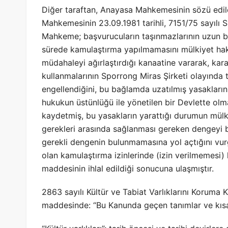
Diğer taraftan, Anayasa Mahkemesinin sözü edile
Mahkemesinin 23.09.1981 tarihli, 7151/75 sayılı 
Mahkeme; başvurucuların taşınmazlarının uzun bi
sürede kamulaştırma yapılmamasını mülkiyet ha
müdahaleyi ağırlaştırdığı kanaatine vararak, kar
kullanmalarının Sporrong Miras Şirketi olayında 
engellendiğini, bu bağlamda uzatılmış yasakların
hukukun üstünlüğü ile yönetilen bir Devlette olm
kaydetmiş, bu yasakların yarattığı durumun mülk
gerekleri arasında sağlanması gereken dengeyi 
gerekli dengenin bulunmamasına yol açtığını vurgu
olan kamulaştırma izinlerinde (izin verilmemesi)
maddesinin ihlal edildiği sonucuna ulaşmıştır.
2863 sayılı Kültür ve Tabiat Varlıklarını Koruma K
maddesinde: “Bu Kanunda geçen tanımlar ve kısal