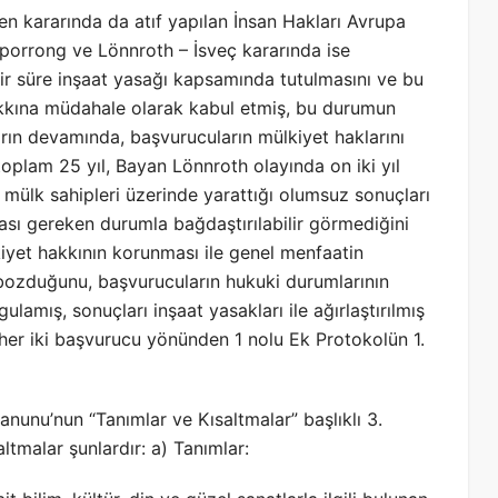
n kararında da atıf yapılan İnsan Hakları Avrupa
Sporrong ve Lönnroth – İsveç kararında ise
r süre inşaat yasağı kapsamında tutulmasını ve bu
kkına müdahale olarak kabul etmiş, bu durumun
arın devamında, başvurucuların mülkiyet haklarını
toplam 25 yıl, Bayan Lönnroth olayında on iki yıl
 mülk sahipleri üzerinde yarattığı olumsuz sonuçları
ası gereken durumla bağdaştırılabilir görmediğini
iyet hakkının korunması ile genel menfaatin
bozduğunu, başvurucuların hukuki durumlarının
lamış, sonuçları inşaat yasakları ile ağırlaştırılmış
 her iki başvurucu yönünden 1 nolu Ek Protokolün 1.
anunu’nun “Tanımlar ve Kısaltmalar” başlıklı 3.
tmalar şunlardır: a) Tanımlar: