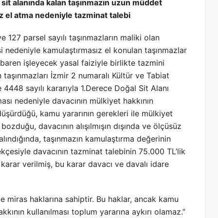
 sit alanında kalan taşınmazın uzun müddet
 el atma nedeniyle tazminat talebi
e 127 parsel sayılı taşınmazların maliki olan
esi nedeniyle kamulaştırmasız el konulan taşınmazlar
baren işleyecek yasal faiziyle birlikte tazmini
 taşınmazları İzmir 2 numaralı Kültür ve Tabiat
e 4448 sayılı kararıyla 1.Derece Doğal Sit Alanı
ası nedeniyle davacının mülkiyet hakkının
üşürdüğü, kamu yararının gerekleri ile mülkiyet
bozduğu, davacının alışılmışın dışında ve ölçüsüz
alındığında, taşınmazın kamulaştırma değerinin
çesiyle davacının tazminat talebinin 75.000 TL’lik
 karar verilmiş, bu karar davacı ve davalı idare
 miras haklarına sahiptir. Bu haklar, ancak kamu
hakkının kullanılması toplum yararına aykırı olamaz.”