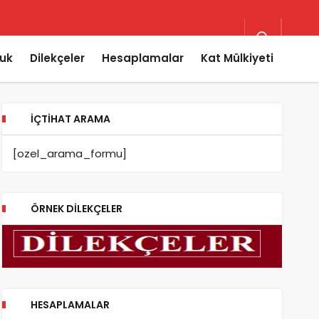
uk
Dilekçeler
Hesaplamalar
Kat Mülkiyeti
İÇTIHAT ARAMA
[ozel_arama_formu]
ÖRNEK DILEKÇELER
HESAPLAMALAR