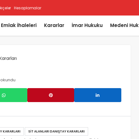
ekçeler
Hesaplamalar
i Emlak İhaleleri
Kararlar
İmar Hukuku
Medeni Huk
Kararları
 okundu
AY KARARLARI
SIT ALANLARI DANIŞTAY KARARLARI