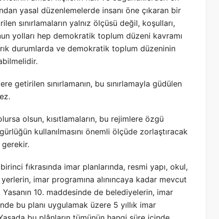
ndan yasal düzenlemelerde insanı öne çıkaran bir
len sınırlamaların yalnız ölçüsü değil, koşulları,
nun yolları hep demokratik toplum düzeni kavramı
 ayrık durumlarda ve demokratik toplum düzeninin
abilmelidir.
e getirilen sınırlamanın, bu sınırlamayla güdülen
ez.
rsa olsun, kısıtlamaların, bu rejimlere özgü
gürlüğün kullanılmasını önemli ölçüde zorlaştıracak
gerekir.
irinci fıkrasında imar planlarında, resmi yapı, okul,
 yerlerin, imar programına alınıncaya kadar mevcut
 Yasanın 10. maddesinde de belediyelerin, imar
inde bu planı uygulamak üzere 5 yıllık imar
k Yasada bu plânların tümünün hangi süre içinde