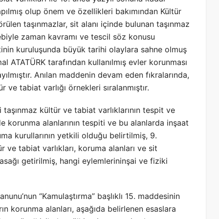
apılmış olup önem ve özellikleri bakımından Kültür
ülen taşınmazlar, sit alanı içinde bulunan taşınmaz
sebebiyle zaman kavramı ve tescil söz konusu
inin kuruluşunda büyük tarihi olaylara sahne olmuş
emal ATATÜRK tarafından kullanılmış evler korunması
sayılmıştır. Anılan maddenin devam eden fıkralarında,
ve tabiat varlığı örnekleri sıralanmıştır.
aşınmaz kültür ve tabiat varlıklarının tespit ve
de korunma alanlarının tespiti ve bu alanlarda inşaat
 kurullarının yetkili olduğu belirtilmiş, 9.
ve tabiat varlıkları, koruma alanları ve sit
ağı getirilmiş, hangi eylemlerininşai ve fiziki
 Kanunu’nun “Kamulaştırma” başlıklı 15. maddesinin
rın korunma alanları, aşağıda belirlenen esaslara