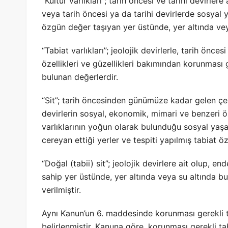
“Kültür varlıkları”; tarih öncesi ve tarihi devirlere 
veya tarih öncesi ya da tarihi devirlerde sosyal
özgün değer taşıyan yer üstünde, yer altında veya
“Tabiat varlıkları”; jeolojik devirlerle, tarih önce
özellikleri ve güzellikleri bakımından korunması 
bulunan değerlerdir.
“Sit”; tarih öncesinden günümüze kadar gelen çeş
devirlerin sosyal, ekonomik, mimari ve benzeri özel
varlıklarının yoğun olarak bulunduğu sosyal yaş
cereyan ettiği yerler ve tespiti yapılmış tabiat öze
“Doğal (tabii) sit”; jeolojik devirlere ait olup, e
sahip yer üstünde, yer altında veya su altında b
verilmiştir.
Aynı Kanun’un 6. maddesinde korunması gerekli ta
belirlenmiştir. Kanuna göre, korunması gerekli tab