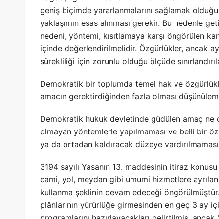
geniş biçimde yararlanmalarını sağlamak olduğu
yaklaşımın esas alınması gerekir. Bu nedenle getiri
nedeni, yöntemi, kısıtlamaya karşı öngörülen ka
içinde değerlendirilmelidir. Özgürlükler, ancak
sürekliliği için zorunlu olduğu ölçüde sınırlandırıl
Demokratik bir toplumda temel hak ve özgürlükler
amacın gerektirdiğinden fazla olması düşünülem
Demokratik hukuk devletinde güdülen amaç ne olu
olmayan yöntemlerle yapılmaması ve belli bir öz
ya da ortadan kaldıracak düzeye vardırılmaması 
3194 sayılı Yasanın 13. maddesinin itiraz konusu b
cami, yol, meydan gibi umumi hizmetlere ayrılan
kullanma şeklinin devam edeceği öngörülmüştür.
plânlarının yürürlüğe girmesinden en geç 3 ay iç
programlarını hazırlayacakları belirtilmiş, anca