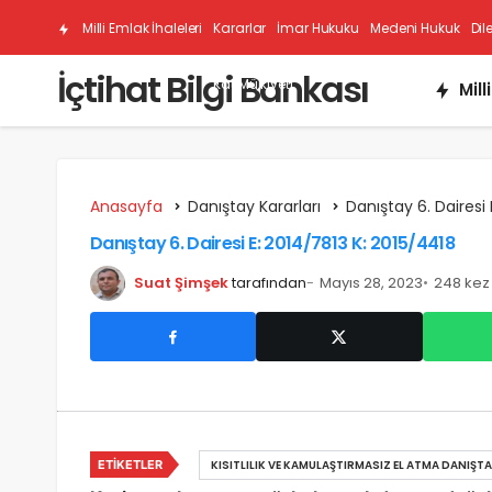
Milli Emlak İhaleleri
Kararlar
İmar Hukuku
Medeni Hukuk
Dil
İçtihat Bilgi Bankası
Kat Mülkiyeti
Mill
Anasayfa
Danıştay Kararları
Danıştay 6. Dairesi 
Danıştay 6. Dairesi E: 2014/7813 K: 2015/4418
Suat Şimşek
tarafından
Mayıs 28, 2023
248 kez
ETIKETLER
KISITLILIK VE KAMULAŞTIRMASIZ EL ATMA DANIŞT