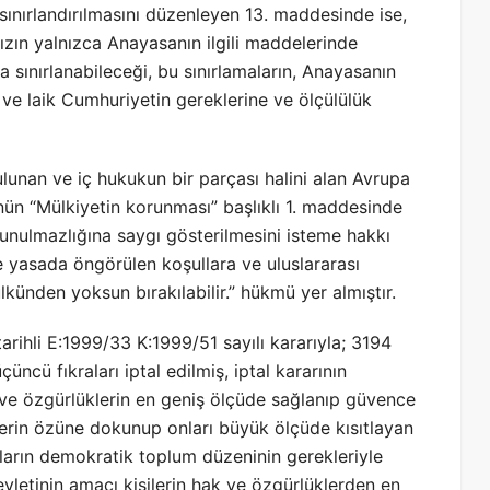
 sınırlandırılmasını düzenleyen 13. maddesinde ise,
ızın yalnızca Anayasanın ilgili maddelerinde
a sınırlanabileceği, bu sınırlamaların, Anayasanın
e laik Cumhuriyetin gereklerine ve ölçülülük
unan ve iç hukukun bir parçası halini alan Avrupa
nün “Mülkiyetin korunması” başlıklı 1. maddesinde
unulmazlığına saygı gösterilmesini isteme hakkı
e yasada öngörülen koşullara ve uluslararası
künden yoksun bırakılabilir.” hükmü yer almıştır.
ihli E:1999/33 K:1999/51 sayılı kararıyla; 3194
üncü fıkraları iptal edilmiş, iptal kararının
ve özgürlüklerin en geniş ölçüde sağlanıp güvence
klerin özüne dokunup onları büyük ölçüde kısıtlayan
ların demokratik toplum düzeninin gerekleriyle
letinin amacı kişilerin hak ve özgürlüklerden en