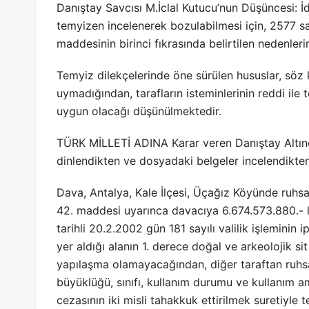
Danıştay Savcısı M.İclal Kutucu’nun Düşüncesi: İ
temyizen incelenerek bozulabilmesi için, 2577 s
maddesinin birinci fıkrasında belirtilen nedenle
Temyiz dilekçelerinde öne sürülen hususlar, söz
uymadığından, tarafların isteminlerinin reddi il
uygun olacağı düşünülmektedir.
TÜRK MİLLETİ ADINA Karar veren Danıştay Altınc
dinlendikten ve dosyadaki belgeler incelendikten
Dava, Antalya, Kale İlçesi, Üçağız Köyünde ruhsa
42. maddesi uyarınca davacıya 6.674.573.880.- li
tarihli 20.2.2002 gün 181 sayılı valilik işleminin 
yer aldığı alanın 1. derece doğal ve arkeolojik si
yapılaşma olamayacağından, diğer taraftan ruhsats
büyüklüğü, sınıfı, kullanım durumu ve kullanım 
cezasının iki misli tahakkuk ettirilmek suretiyle