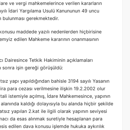
dare ve vergi mahkemelerince verilen kararların
ayılı İdari Yargılama Usulü Kanununun 49 uncu
rin bulunması gerekmektedir.
 konusu maddede yazılı nedenlerden hiçbirisine
e temyiz edilen Mahkeme kararının onanmasının
ı Dairesince Tetkik Hakiminin açıklamaları
 sonra işin gereği görüşüldü:
tsız yapı yapıldığından bahisle 3194 sayılı Yasanın
ra para cezası verilmesine ilişkin 19.2.2002 olur
iptali istemiyle açılmış, İdare Mahkemesince, yapının
t alanında kaldığı dolayısıyla bu alanda hiçbir şekilde
ız yapılan 2.kat ile ilgili olarak yapının seviyesi
amacı da esas alınmak suretiyle hesaplanan para
 tesis edilen dava konusu işlemde hukuka aykırılık