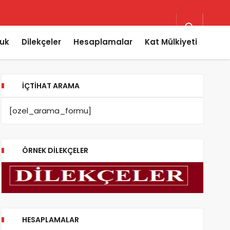
uk
Dilekçeler
Hesaplamalar
Kat Mülkiyeti
İÇTIHAT ARAMA
[ozel_arama_formu]
ÖRNEK DILEKÇELER
HESAPLAMALAR