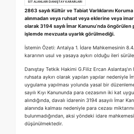
SIT ALANLARI DANIŞTAY KARARLARI
2863 sayılı Kültür ve Tabiat Varlıklarını Korum
alınmadan veya ruhsat veya eklerine veya imar 
olarak 3194 sayılı İmar Kanunu’nda öngörülen p
işlemde mevzuata uyarlık görülmediği.
İstemin Özeti: Antalya 1. İdare Mahkemesinin 8.
kararının usul ve yasaya aykırı olduğu ileri sürül
Danıştay Tetkik Hakimi G.Filiz Ercan Aslantaş’ın 
ruhsata aykırı olarak yapılan yapılar nedeniyle İ
uygulama yapılması yolunda yasal bir düzenleme 
sayılı Kıyı Kanununda para cezasının iki kat uy
alındığında, davalı idarenin 3194 asayılı İmar K
alanında kalması nedeniyle para cezası miktarın
bulunmadığından, aksi yöndeki idare mahkemesi 
düşünülmektedir.