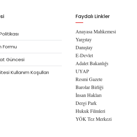
si
Faydalı Linkler
Anayasa Mahkemesi
 Politikası
Yargıtay
im Formu
Danıştay
E-Devlet
at Güncesi
Adalet Bakanlığı
UYAP
tesi Kullanım Koşulları
Resmi Gazete
Barolar Birliği
İnsan Hakları
Dergi Park
Hukuk Filmleri
YÖK Tez Merkezi