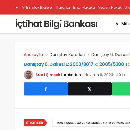
Milli Emlak İhaleleri
Kararlar
İmar Hukuku
Medeni Hukuk
Dil
İçtihat Bilgi Bankası
Kat Mülkiyeti
Mill
Anasayfa
Danıştay Kararları
Danıştay 6. Dairesi 
Danıştay 6. Dairesi E: 2003/8017 K: 2005/5380 T: 
Suat Şimşek
tarafından
Haziran 6, 2023
40 kez
ETIKETLER
İMAR KANUNU 32 VE 42. MADDE YIKIM VE PARA CEZ