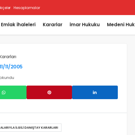
ekçeler
Hesaplamalar
i Emlak İhaleleri
Kararlar
İmar Hukuku
Medeni Huk
Kararları
11/11/2005
 okundu
ALARIYLA İLGILI DANIŞTAY KARARLARI