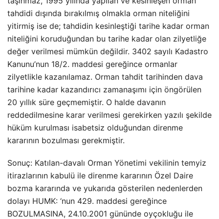
taşınmaz, 1995 yılında yapılan ve kesinleşen orman
tahdidi dışında bırakılmış olmakla orman niteliğini
yitirmiş ise de; tahdidin kesinleştiği tarihe kadar orman
niteliğini koruduğundan bu tarihe kadar olan zilyetliğe
değer verilmesi mümkün değildir. 3402 sayılı Kadastro
Kanunu’nun 18/2. maddesi gereğince ormanlar
zilyetlikle kazanılamaz. Orman tahdit tarihinden dava
tarihine kadar kazandırıcı zamanaşımı için öngörülen
20 yıllık süre geçmemiştir. O halde davanın
reddedilmesine karar verilmesi gerekirken yazılı şekilde
hüküm kurulması isabetsiz olduğundan direnme
kararının bozulması gerekmiştir.
Sonuç: Katılan-davalı Orman Yönetimi vekilinin temyiz
itirazlarının kabulü ile direnme kararının Özel Daire
bozma kararında ve yukarıda gösterilen nedenlerden
dolayı HUMK: ‘nun 429. maddesi gereğince
BOZULMASINA, 24.10.2001 gününde oyçokluğu ile