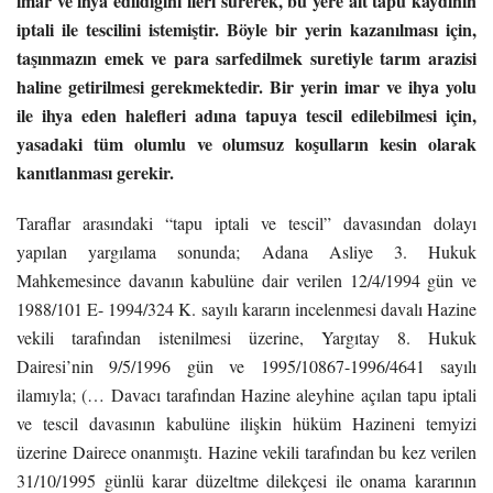
imar ve ihya edildiğini ileri sürerek, bu yere ait tapu kaydının
iptali ile tescilini istemiştir. Böyle bir yerin kazanılması için,
taşınmazın emek ve para sarfedilmek suretiyle tarım arazisi
haline getirilmesi gerekmektedir. Bir yerin imar ve ihya yolu
ile ihya eden halefleri adına tapuya tescil edilebilmesi için,
yasadaki tüm olumlu ve olumsuz koşulların kesin olarak
kanıtlanması gerekir.
Taraflar arasındaki “tapu iptali ve tescil” davasından dolayı
yapılan yargılama sonunda; Adana Asliye 3. Hukuk
Mahkemesince davanın kabulüne dair verilen 12/4/1994 gün ve
1988/101 E- 1994/324 K. sayılı kararın incelenmesi davalı Hazine
vekili tarafından istenilmesi üzerine, Yargıtay 8. Hukuk
Dairesi’nin 9/5/1996 gün ve 1995/10867-1996/4641 sayılı
ilamıyla; (… Davacı tarafından Hazine aleyhine açılan tapu iptali
ve tescil davasının kabulüne ilişkin hüküm Hazineni temyizi
üzerine Dairece onanmıştı. Hazine vekili tarafından bu kez verilen
31/10/1995 günlü karar düzeltme dilekçesi ile onama kararının