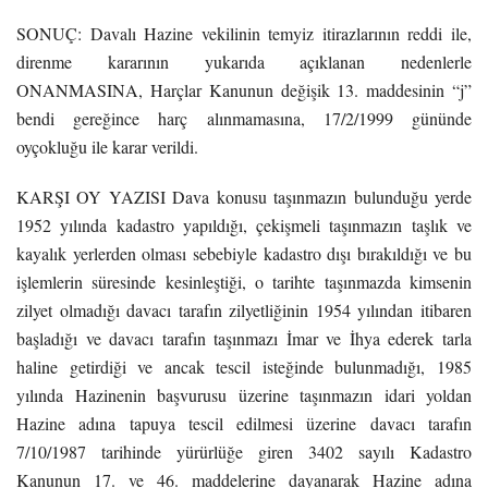
SONUÇ: Davalı Hazine vekilinin temyiz itirazlarının reddi ile,
direnme kararının yukarıda açıklanan nedenlerle
ONANMASINA, Harçlar Kanunun değişik 13. maddesinin “j”
bendi gereğince harç alınmamasına, 17/2/1999 gününde
oyçokluğu ile karar verildi.
KARŞI OY YAZISI Dava konusu taşınmazın bulunduğu yerde
1952 yılında kadastro yapıldığı, çekişmeli taşınmazın taşlık ve
kayalık yerlerden olması sebebiyle kadastro dışı bırakıldığı ve bu
işlemlerin süresinde kesinleştiği, o tarihte taşınmazda kimsenin
zilyet olmadığı davacı tarafın zilyetliğinin 1954 yılından itibaren
başladığı ve davacı tarafın taşınmazı İmar ve İhya ederek tarla
haline getirdiği ve ancak tescil isteğinde bulunmadığı, 1985
yılında Hazinenin başvurusu üzerine taşınmazın idari yoldan
Hazine adına tapuya tescil edilmesi üzerine davacı tarafın
7/10/1987 tarihinde yürürlüğe giren 3402 sayılı Kadastro
Kanunun 17. ve 46. maddelerine dayanarak Hazine adına