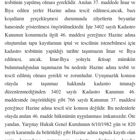
tesbitinin yapılmış olması gereklidir. Anılan 37. maddede İmar ve
İhya edilen yerler Hazine adına tescil edilmesi,ancak, bazı
koşulların gerçekleşmesi durumunda zilyetlerin beyanlar
hanesinde gösterilmesi öngörülmektedir. İşte 3402 sayılı Kadastro
Kanunun konumuzla ilgili 46. maddesi gereğince Hazine adına
oluşturulan tapu kayıtlarının iptal ve tescilinin istenebilmesi için
kadastro tesbitinin yapıldığı tarihte taşınmazın İmar ve İhya
edilmesi, ancak, İmar-İhya yoluyla iktisap mümkün
bulunmadığından taşınmazın bu nedenle Hazine adına tesbit ve
tescil edilmiş olması gerekli ve zorunludur. Uyuşmazlık konusu
olayda ise taşınmaz hakkında kadastro tutanağı
düzenlenmediğinden 3402 sayılı Kadastro Kanunun 46.
maddesinde öngörüldüğü gibi 766 sayılı Kanunun 37. maddesi
gereğince Hazine adına tescil söz konusu değildir. Bu nedenlerle
olayda anılan 46. madde hükmünün uygulanması imkansızdır. Öte
yandan, Yargıtay Hukuk Genel Kurulunun 6/10/1982 gün ve 820
sayılı kararında da belirtildiği gibi Hazine adına tapuda kayıtlı olan