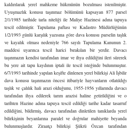
kaldırılarak yerel mahkeme hükmünün bozulması istenilmiştir.
Uyuşmazlık konusu taşınmaz bölümünü kapsayan 877 parsel
2/1/1985 tarihide tarla niteliği ile Maliye Hazinesi adına tapuya
tescil edilmiştir. Tapulama paftası ve Kadastro Müdürlüğünün
1/2/1993 günlü karşılık yazısına göre dava konusu parselin taşlık
ve kayalık olması nedeniyle 766 sayılı Tapulama Kanunun 2.
maddesi uyarınca tescil harici bırakılan bir yerdir. Davacı
taşınmazın kendisi tarafından imar ve ihya edildiğini ileri sürerek
bu yere ait tapu kaydının iptali ile tescil isteğinde bulunmuştur.
6/7/1993 tarihinde yapılan keşifte dinlenen yerel bilirkişi Ali İşbilir
dava konusu taşınmazın öncesi itibariyle hayvanların otlatıldığı
taşlık ve çalılık hali arazi olduğunu, 1955-1956 yıllarında davacı
tarafından ihya edilerek tarım arazisi haline getirildiğini ve o
tarihten Hazine adına tapuya tescil edildiği tarihe kadar tasarruf
edildiğini, bildirmiş, davacı tarafından dinletilen tanıklarda yerel
bilirkişinin beyanlarına paralel ve doğrular mahiyette beyanda
bulunmuşlardır. Ziraatçı bilirkişi Şükrü Özcan tarafından