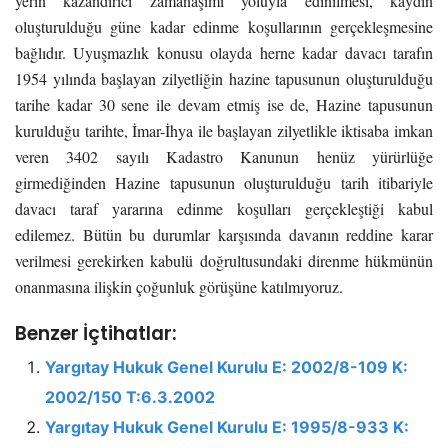
yerin kazandırıcı zamanaşımı yoluyla edinilmesi, kaydın
oluşturulduğu güne kadar edinme koşullarının gerçekleşmesine
bağlıdır. Uyuşmazlık konusu olayda herne kadar davacı tarafın
1954 yılında başlayan zilyetliğin hazine tapusunun oluşturulduğu
tarihe kadar 30 sene ile devam etmiş ise de, Hazine tapusunun
kurulduğu tarihte, İmar-İhya ile başlayan zilyetlikle iktisaba imkan
veren 3402 sayılı Kadastro Kanunun henüz yürürlüğe
girmediğinden Hazine tapusunun oluşturulduğu tarih itibariyle
davacı taraf yararına edinme koşulları gerçekleştiği kabul
edilemez. Bütün bu durumlar karşısında davanın reddine karar
verilmesi gerekirken kabulü doğrultusundaki direnme hükmünün
onanmasına ilişkin çoğunluk görüşüne katılmıyoruz.
Benzer İçtihatlar:
Yargıtay Hukuk Genel Kurulu E: 2002/8-109 K:
2002/150 T:6.3.2002
Yargıtay Hukuk Genel Kurulu E: 1995/8-933 K: