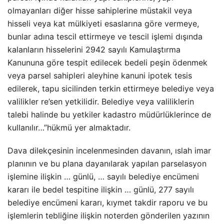
olmayanları diğer hisse sahiplerine müstakil veya
hisseli veya kat mülkiyeti esaslarına göre vermeye,
bunlar adına tescil ettirmeye ve tescil işlemi dışında
kalanların hisselerini 2942 sayılı Kamulaştırma
Kanununa göre tespit edilecek bedeli peşin ödenmek
veya parsel sahipleri aleyhine kanuni ipotek tesis
edilerek, tapu sicilinden terkin ettirmeye belediye veya
valilikler re’sen yetkilidir. Belediye veya valiliklerin
talebi halinde bu yetkiler kadastro müdürlüklerince de
kullanılır…”hükmü yer almaktadır.
Dava dilekçesinin incelenmesinden davanın, ıslah imar
planının ve bu plana dayanılarak yapılan parselasyon
işlemine ilişkin … günlü, … sayılı belediye encümeni
kararı ile bedel tespitine ilişkin … günlü, 277 sayılı
belediye encümeni kararı, kıymet takdir raporu ve bu
işlemlerin tebliğine ilişkin noterden gönderilen yazının