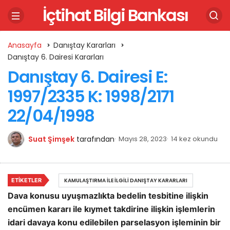
İçtihat Bilgi Bankası
Anasayfa
Danıştay Kararları
Danıştay 6. Dairesi Kararları
Danıştay 6. Dairesi E:
1997/2335 K: 1998/2171
22/04/1998
Suat Şimşek
tarafından
Mayıs 28, 2023
14 kez okundu
ETIKETLER
KAMULAŞTIRMA İLE İLGILI DANIŞTAY KARARLARI
Dava konusu uyuşmazlıkta bedelin tesbitine ilişkin
encümen kararı ile kıymet takdirine ilişkin işlemlerin
idari davaya konu edilebilen parselasyon işleminin bir