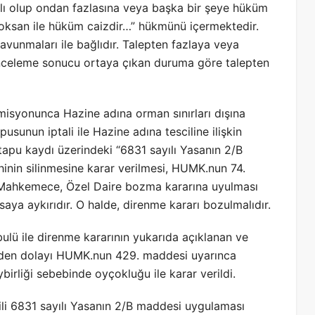
ağlı olup ondan fazlasına veya başka bir şeye hüküm
oksan ile hüküm caizdir…” hükmünü içermektedir.
avunmaları ile bağlıdır. Talepten fazlaya veya
inceleme sonucu ortaya çıkan duruma göre talepten
syonunca Hazine adına orman sınırları dışına
usunun iptali ile Hazine adına tesciline ilişkin
 tapu kaydı üzerindeki “6831 sayılı Yasanın 2/B
hinin silinmesine karar verilmesi, HUMK.nun 74.
l Mahkemece, Özel Daire bozma kararına uyulması
aya aykırıdır. O halde, direnme kararı bozulmalıdır.
abulü ile direnme kararının yukarıda açıklanan ve
rden dolayı HUMK.nun 429. maddesi uyarınca
liği sebebinde oyçokluğu ile karar verildi.
li 6831 sayılı Yasanın 2/B maddesi uygulaması