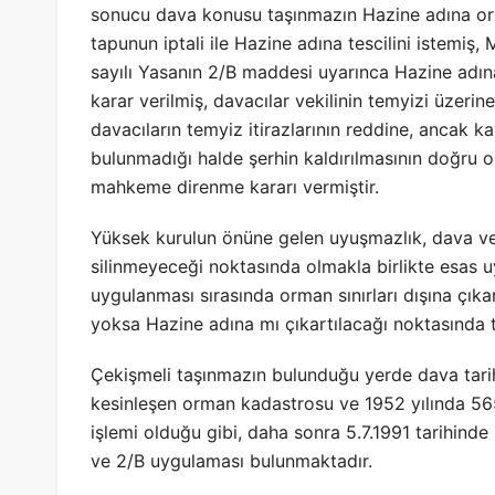
sonucu dava konusu taşınmazın Hazine adına orman
tapunun iptali ile Hazine adına tescilini istemi
sayılı Yasanın 2/B maddesi uyarınca Hazine adına 
karar verilmiş, davacılar vekilinin temyizi üzeri
davacıların temyiz itirazlarının reddine, ancak k
bulunmadığı halde şerhin kaldırılmasının doğru 
mahkeme direnme kararı vermiştir.
Yüksek kurulun önüne gelen uyuşmazlık, dava ve 
silinmeyeceği noktasında olmakla birlikte esas 
uygulanması sırasında orman sınırları dışına çıka
yoksa Hazine adına mı çıkartılacağı noktasında 
Çekişmeli taşınmazın bulunduğu yerde dava tarih
kesinleşen orman kadastrosu ve 1952 yılında 56
işlemi olduğu gibi, daha sonra 5.7.1991 tarihinde
ve 2/B uygulaması bulunmaktadır.