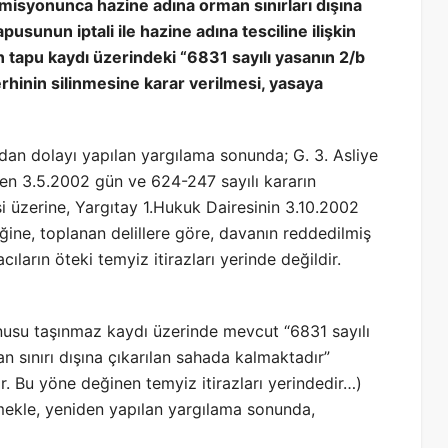
isyonunca hazine adına orman sınırları dışına
pusunun iptali ile hazine adına tesciline ilişkin
n tapu kaydı üzerindeki “6831 sayılı yasanın 2/b
rhinin silinmesine karar verilmesi, yasaya
ından dolayı yapılan yargılama sonunda; G. 3. Asliye
en 3.5.2002 gün ve 624-247 sayılı kararın
si üzerine, Yargıtay 1.Hukuk Dairesinin 3.10.2002
ğine, toplanan delillere göre, davanın reddedilmiş
ların öteki temyiz itirazları yerinde değildir.
nusu taşınmaz kaydı üzerinde mevcut “6831 sayılı
 sınırı dışına çıkarılan sahada kalmaktadır”
ir. Bu yöne değinen temyiz itirazları yerindedir…)
mekle, yeniden yapılan yargılama sonunda,