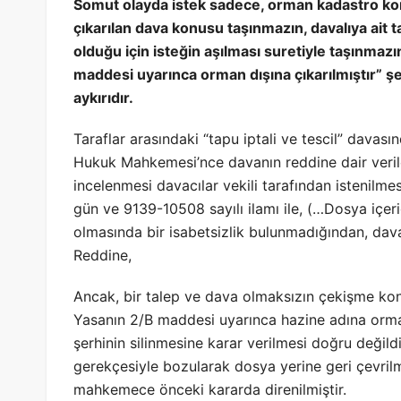
Somut olayda istek sadece, orman kadastro kom
çıkarılan dava konusu taşınmazın, davalıya ait ta
olduğu için isteğin aşılması suretiyle taşınmazı
maddesi uyarınca orman dışına çıkarılmıştır” şe
aykırıdır.
Taraflar arasındaki “tapu iptali ve tescil” davas
Hukuk Mahkemesi’nce davanın reddine dair veril
incelenmesi davacılar vekili tarafından istenilme
gün ve 9139-10508 sayılı ilamı ile, (…Dosya içeri
olmasında bir isabetsizlik bulunmadığından, davacı
Reddine,
Ancak, bir talep ve dava olmaksızın çekişme ko
Yasanın 2/B maddesi uyarınca hazine adına orman
şerhinin silinmesine karar verilmesi doğru değild
gerekçesiyle bozularak dosya yerine geri çevril
mahkemece önceki kararda direnilmiştir.