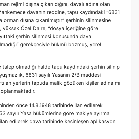
 rejimi dışına çıkarıldığını, davalı adına olan
ş, Mahkemece davanın reddine, tapu kaydındaki “6831
orman dışına çıkarılmıştır” şerhinin silinmesine
ne, yüksek Özel Daire, “dosya içeriğine göre
ayıttaki şerhin silinmesi konusunda dava
olmadığı” gerekçesiyle hükmü bozmuş, yerel
talep olmadığı halde tapu kaydındaki şerhin silinip
uyuşmazlık, 6831 sayılı Yasanın 2/B maddesi
rtılan yerlerin tapuda malik gözüken kişiler adına mı
toplanmaktadır.
inden önce 14.8.1948 tarihinde ilan edilerek
53 sayılı Yasa hükümlerine göre makiye ayırma
 ilan edilerek dava tarihinde kesinleşen aplikasyon