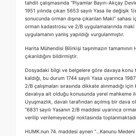
tahdit çalışmasında “Piyamlar Bayırı-Akçay Devlet
1951 yılında çıkan 5653 sayılı Yasa ile değişik 1
sonucunda orman dışına çıkarılan Maki” sahası içi
orman kadastrosu ve 2/B uygulamalarında maki te
uygulamanın yanlış yapıldığı vurgulanmıştır.
Harita Mühendisi Bilirkişi taşınmazın tamamının
çıkarıldığını bildirmiştir.
Dosyadaki bilgi ve belgelere göre davaya konu t
kaldığı, bu durum 1744 sayılı Yasa uyarınca 1987
2/B çalışmaları sırasında dikkate alınmadığı için
davalıya ait olduğu konusunda yerel mahkeme il
Uyuşmazlık, davalı tarafından açılmış bir dava 
“6831 sayılı Yasanın 2/B maddesi uyarınca orman d
verilip verilemeyeceği noktasında toplanmaktadı
HUMK.nun 74. maddesi aynen “…Kanunu Medeni 