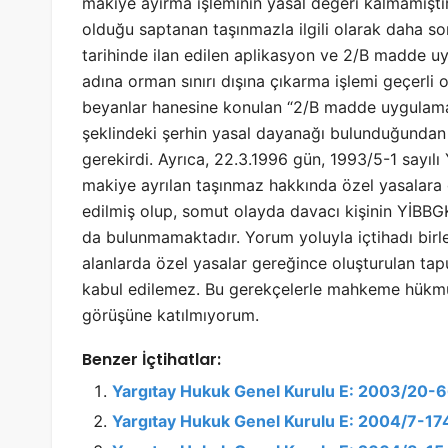
makiye ayırma işleminin yasal değeri kalmamışt
olduğu saptanan taşınmazla ilgili olarak daha so
tarihinde ilan edilen aplikasyon ve 2/B madde 
adına orman sınırı dışına çıkarma işlemi geçerli
beyanlar hanesine konulan “2/B madde uygulaması
şeklindeki şerhin yasal dayanağı bulunduğundan
gerekirdi. Ayrıca, 22.3.1996 gün, 1993/5-1 sayılı
makiye ayrılan taşınmaz hakkında özel yasalara 
edilmiş olup, somut olayda davacı kişinin YİBBGK
da bulunmamaktadır. Yorum yoluyla içtihadı birle
alanlarda özel yasalar gereğince oluşturulan tapu
kabul edilemez. Bu gerekçelerle mahkeme hükmü
görüşüne katılmıyorum.
Benzer İçtihatlar:
Yargıtay Hukuk Genel Kurulu E: 2003/20-
Yargıtay Hukuk Genel Kurulu E: 2004/7-17