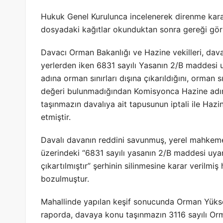
Hukuk Genel Kurulunca incelenerek direnme kararı
dosyadaki kağıtlar okunduktan sonra gereği gör
Davacı Orman Bakanlığı ve Hazine vekilleri, dava
yerlerden iken 6831 sayılı Yasanın 2/B maddes
adına orman sınırları dışına çıkarıldığını, orman sı
değeri bulunmadığından Komisyonca Hazine adına
taşınmazın davalıya ait tapusunun iptali ile Hazi
etmiştir.
Davalı davanın reddini savunmuş, yerel mahkeme
üzerindeki “6831 sayılı yasanın 2/B maddesi uyar
çıkartılmıştır” şerhinin silinmesine karar verilm
bozulmuştur.
Mahallinde yapılan keşif sonucunda Orman Yükse
raporda, davaya konu taşınmazın 3116 sayılı Orm