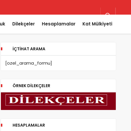
uk
Dilekçeler
Hesaplamalar
Kat Mülkiyeti
İÇTIHAT ARAMA
[ozel_arama_formu]
ÖRNEK DILEKÇELER
HESAPLAMALAR