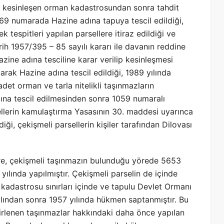
 kesinleşen orman kadastrosundan sonra tahdit
h 69 numarada Hazine adına tapuya tescil edildiği,
tespitleri yapılan parsellere itiraz edildiği ve
h 1957/395 – 85 sayılı kararı ile davanın reddine
zine adına tesciline karar verilip kesinleşmesi
rak Hazine adına tescil edildiği, 1989 yılında
det orman ve tarla nitelikli taşınmazların
adına tescil edilmesinden sonra 1059 numaralı
ellerin kamulaştırma Yasasının 30. maddesi uyarınca
ği, çekişmeli parsellerin kişiler tarafından Dilovası
re, çekişmeli taşınmazın bulunduğu yörede 5653
ılında yapılmıştır. Çekişmeli parselin de içinde
adastrosu sınırları içinde ve tapulu Devlet Ormanı
ılından sonra 1957 yılında hükmen saptanmıştır. Bu
rlenen taşınmazlar hakkındaki daha önce yapılan