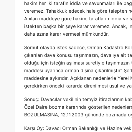
hakim her iki tarafın iddia ve savunmaları ile b
veremez. Tahakkuk edecek hale göre talepten n
Anılan maddeye göre hakim, tarafların iddia ve s
istekten başka bir şeye karar veremez. Ancak, 
daha azına karar vermesi mümkündür.
Somut olayda istek sadece, Orman Kadastro Komi
çıkarılan dava konusu taşınmazın, davalıya ait tap
olduğu için isteğin aşılması suretiyle taşınmazın
maddesi uyarınca orman dışına çıkarılmıştır” Şer
maddesine aykırıdır. Açıklanan nedenlerle Yere
gerekirken önceki kararda direnilmesi usul ve yas
Sonuç: Davacılar vekilinin temyiz itirazlarının k
Özel Daire bozma kararında gösterilen nedenle
BOZULMASINA, 12.11.2003 gününde bozmada oybir
Karşı Oy: Davacı Orman Bakanlığı ve Hazine veki