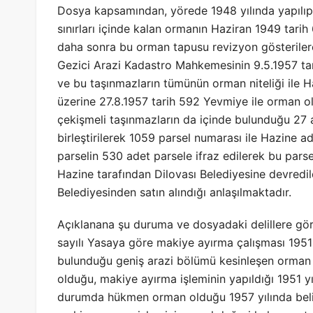
Dosya kapsamından, yörede 1948 yılında yapılıp
sınırları içinde kalan ormanın Haziran 1949 tari
daha sonra bu orman tapusu revizyon gösterilerek 
Gezici Arazi Kadastro Mahkemesinin 9.5.1957 tari
ve bu taşınmazların tümünün orman niteliği ile Ha
üzerine 27.8.1957 tarih 592 Yevmiye ile orman ola
çekişmeli taşınmazların da içinde bulunduğu 27 a
birleştirilerek 1059 parsel numarası ile Hazine 
parselin 530 adet parsele ifraz edilerek bu pars
Hazine tarafından Dilovası Belediyesine devredildi
Belediyesinden satın alındığı anlaşılmaktadır.
Açıklanana şu duruma ve dosyadaki delillere gö
sayılı Yasaya göre makiye ayırma çalışması 1951 y
bulunduğu geniş arazi bölümü kesinleşen orman k
olduğu, makiye ayırma işleminin yapıldığı 1951 y
durumda hükmen orman olduğu 1957 yılında beli