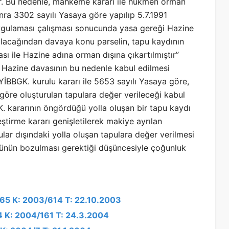
ır. Bu nedenle, mahkeme kararı ile hükmen orman
nra 3302 sayılı Yasaya göre yapılıp 5.7.1991
uygulaması çalışması sonucunda yasa gereği Hazine
 olacağından davaya konu parselin, tapu kaydının
 ile Hazine adına orman dışına çıkartılmıştır”
 Hazine davasının bu nedenle kabul edilmesi
 YİBBGK. kurulu kararı ile 5653 sayılı Yasaya göre,
göre oluşturulan tapulara değer verileceği kabul
. kararının öngördüğü yolla oluşan bir tapu kaydı
ştirme kararı genişletilerek makiye ayrılan
lar dışındaki yolla oluşan tapulara değer verilmesi
nün bozulması gerektiği düşüncesiyle çoğunluk
665 K: 2003/614 T: 22.10.2003
4 K: 2004/161 T: 24.3.2004