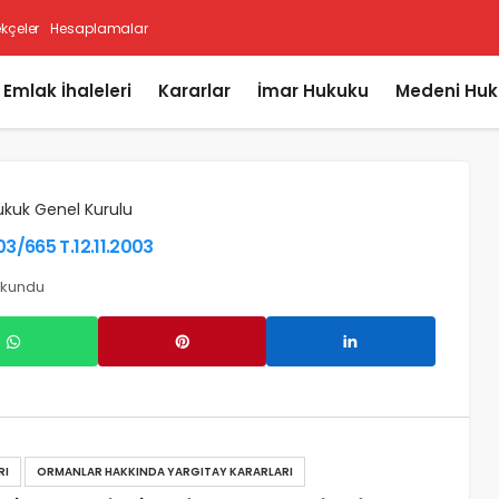
ekçeler
Hesaplamalar
i Emlak İhaleleri
Kararlar
İmar Hukuku
Medeni Huk
ukuk Genel Kurulu
03/665 T.12.11.2003
okundu
RI
ORMANLAR HAKKINDA YARGITAY KARARLARI