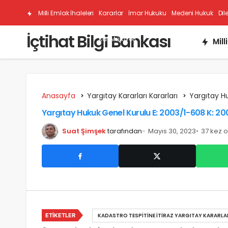
Milli Emlak İhaleleri
Kararlar
İmar Hukuku
Medeni Hukuk
Dil
İçtihat Bilgi Bankası
Kat Mülkiyeti
Mill
Anasayfa
Yargıtay Kararları Kararları
Yargıtay H
Yargıtay Hukuk Genel Kurulu E: 2003/1-608 K: 20
Suat Şimşek
tarafından
Mayıs 30, 2023
37 kez 
ETIKETLER
KADASTRO TESPITINE İTIRAZ YARGITAY KARARLA