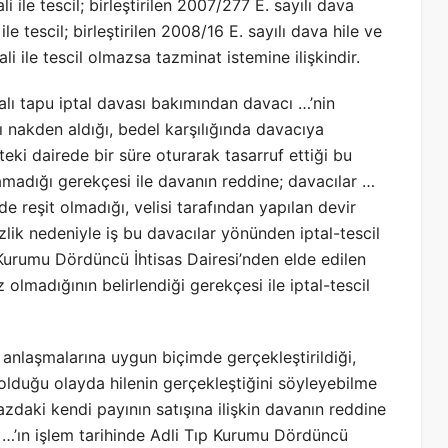
i ile tescil; birleştirilen 2007/277 E. sayılı dava
le tescil; birleştirilen 2008/16 E. sayılı dava hile ve
li ile tescil olmazsa tazminat istemine ilişkindir.
lı tapu iptal davası bakımından davacı …’nin
ı nakden aldığı, bedel karşılığında davacıya
teki dairede bir süre oturarak tasarruf ettiği bu
namadığı gerekçesi ile davanın reddine; davacılar …
de reşit olmadığı, velisi tarafından yapılan devir
lik nedeniyle iş bu davacılar yönünden iptal-tescil
Kurumu Dördüncü İhtisas Dairesi’nden elde edilen
z olmadığının belirlendiği gerekçesi ile iptal-tescil
ın anlaşmalarına uygun biçimde gerçekleştirildiği,
 olduğu olayda hilenin gerçekleştiğini söyleyebilme
daki kendi payının satışına ilişkin davanın reddine
) …’ın işlem tarihinde Adli Tıp Kurumu Dördüncü