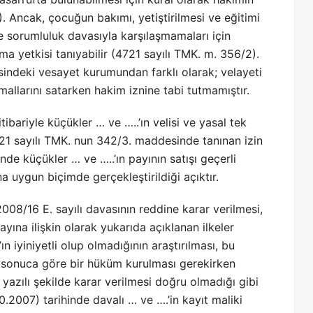
). Ancak, çocuğun bakımı, yetiştirilmesi ve eğitimi
e sorumluluk davasıyla karşılaşmamaları için
a yetkisi tanıyabilir (4721 sayılı TMK. m. 356/2).
ndeki vesayet kurumundan farklı olarak; velayeti
 mallarını satarken hakim iznine tabi tutmamıştır.
tibariyle küçükler … ve …..’ın velisi ve yasal tek
 4721 sayılı TMK. nun 342/3. maddesinde tanınan izin
nde küçükler … ve …..’ın payının satışı geçerli
na uygun biçimde gerçekleştirildiği açıktır.
 2008/16 E. sayılı davasının reddine karar verilmesi,
payına ilişkin olarak yukarıda açıklanan ilkeler
n iyiniyetli olup olmadığının araştırılması, bu
ak sonuca göre bir hüküm kurulması gerekirken
yazılı şekilde karar verilmesi doğru olmadığı gibi
0.2007) tarihinde davalı … ve ….’in kayıt maliki