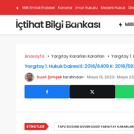
Milli Emlak İhaleleri
Kararlar
İmar Hukuku
Medeni Hukuk
Dil
İçtihat Bilgi Bankası
Kat Mülkiyeti
Mill
Anasayfa
Yargıtay Kararları Kararları
Yargıtay 1.
Yargıtay 1. Hukuk Dairesi E: 2016/6409 K: 2016/592
Suat Şimşek
tarafından
Mayıs 13, 2023
Mayıs 23
ETIKETLER
TAPU SICILINE GÜVEN İLKESI YARGITAY KARARLAR