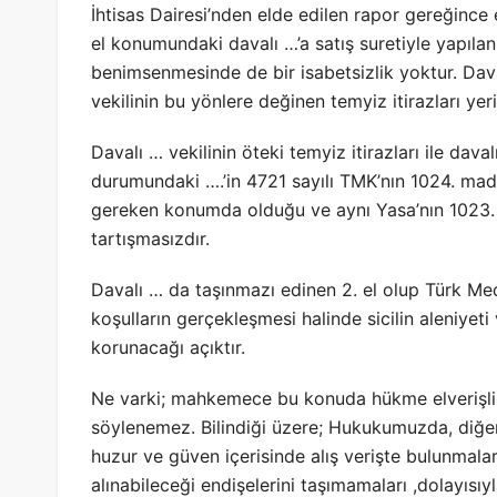
İhtisas Dairesi’nden elde edilen rapor gereğince e
el konumundaki davalı …’a satış suretiyle yapıl
benimsenmesinde de bir isabetsizlik yoktur. Davac
vekilinin bu yönlere değinen temyiz itirazları yer
Davalı … vekilinin öteki temyiz itirazları ile daval
durumundaki ….’in 4721 sayılı TMK’nın 1024. ma
gereken konumda olduğu ve aynı Yasa’nın 1023
tartışmasızdır.
Davalı … da taşınmazı edinen 2. el olup Türk 
koşulların gerçekleşmesi halinde sicilin aleniyeti
korunacağı açıktır.
Ne varki; mahkemece bu konuda hükme elverişli ol
söylenemez. Bilindiği üzere; Hukukumuzda, diğer
huzur ve güven içerisinde alış verişte bulunmaları
alınabileceği endişelerini taşımamaları ,dolayıs