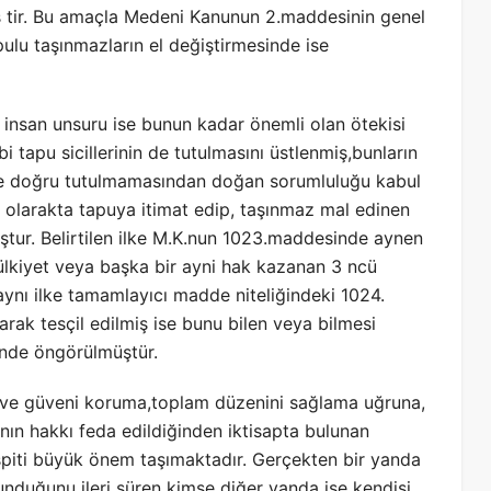
miş tir. Bu amaçla Medeni Kanunun 2.maddesinin genel
lu taşınmazların el değiştirmesinde ise
i insan unsuru ise bunun kadar önemli olan ötekisi
ibi tapu sicillerinin de tutulmasını üstlenmiş,bunların
yi ve doğru tutulmamasından doğan sorumluluğu kabul
 olarakta tapuya itimat edip, taşınmaz mal edinen
ştur. Belirtilen ilke M.K.nun 1023.maddesinde aynen
mülkiyet veya başka bir ayni hak kazanan 3 ncü
aynı ilke tamamlayıcı madde niteliğindeki 1024.
arak tesçil edilmiş ise bunu bilen veya bilmesi
inde öngörülmüştür.
ur ve güveni koruma,toplam düzenini sağlama uğruna,
ın hakkı feda edildiğinden iktisapta bulunan
tespiti büyük önem taşımaktadır. Gerçekten bir yanda
lunduğunu ileri süren kimse diğer yanda ise kendisi