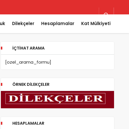
uk
Dilekçeler
Hesaplamalar
Kat Mülkiyeti
İÇTIHAT ARAMA
[ozel_arama_formu]
ÖRNEK DILEKÇELER
HESAPLAMALAR