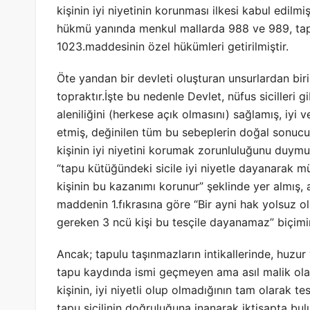
kişinin iyi niyetinin korunması ilkesi kabul edil
hükmü yanında menkul mallarda 988 ve 989, tapu
1023.maddesinin özel hükümleri getirilmiştir.
Öte yandan bir devleti oluşturan unsurlardan bir
topraktır.İşte bu nedenle Devlet, nüfus sicilleri g
aleniliğini (herkese açık olmasını) sağlamış, i
etmiş, değinilen tüm bu sebeplerin doğal sonucu
kişinin iyi niyetini korumak zorunluluğunu duymu
“tapu kütüğündeki sicile iyi niyetle dayanarak 
kişinin bu kazanımı korunur” şeklinde yer almış, 
maddenin 1.fıkrasına göre “Bir ayni hak yolsuz ol
gereken 3 ncü kişi bu tesçile dayanamaz” biçim
Ancak; tapulu taşınmazların intikallerinde, huz
tapu kaydında ismi geçmeyen ama asıl malik olan
kişinin, iyi niyetli olup olmadığının tam olarak 
tapu sicilinin doğruluğuna inanarak iktisapta bu