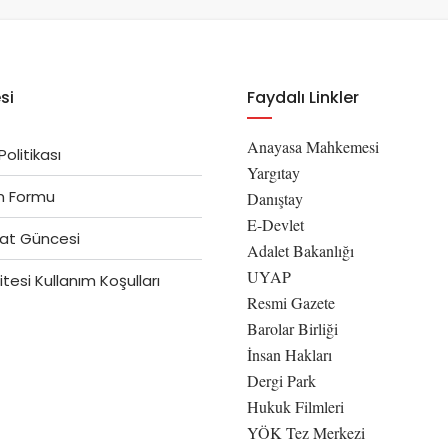
si
Faydalı Linkler
Anayasa Mahkemesi
 Politikası
Yargıtay
im Formu
Danıştay
E-Devlet
at Güncesi
Adalet Bakanlığı
UYAP
tesi Kullanım Koşulları
Resmi Gazete
Barolar Birliği
İnsan Hakları
Dergi Park
Hukuk Filmleri
YÖK Tez Merkezi