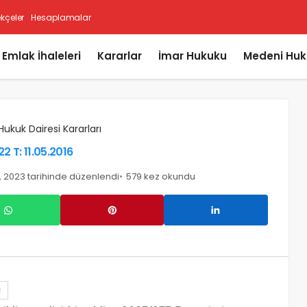
ekçeler
Hesaplamalar
i Emlak İhaleleri
Kararlar
İmar Hukuku
Medeni Huk
 Hukuk Dairesi Kararları
2 T: 11.05.2016
, 2023 tarihinde düzenlendi
579 kez okundu
I