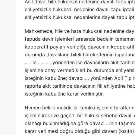
Asıl dava, hile hukuksal nedenine dayalı tapu iptal
ehliyetsizlik hukuksal nedenine dayalı tapu iptali i
ehliyetsizlik hukuksal nedenlerine dayalı tapu ipta
Mahkemece, hile ve hata hukuksal nedenine daya
tapuda devir işlemleri sırasında bedelin tamamın
kooperatif payları verildiği, davacının kooperatif
durumda davalıların hileli hareketlerinin ispatla
…. ile ….. …. yönünden ise davacıların akit tarihin
işlemine onay vermedikleri bu durumda ehliyetsiz
isteğinin kabulüne; davacı … yönünden Adli Tıp 
raporla akit tarihinde davacının fiil ehliyetine hai
isteğinin kabulüne karar verilmiştir.
Hemen belirtilmelidir ki; temliki işlemin taraflar
işlemin iradi ve geçerli bir hukuki sebebe dayalı
olanağı bulunmadığına göre davacı …’nin taşınmaz
karar verilmesi doğru olduğu gibi davacı (kısıtlı