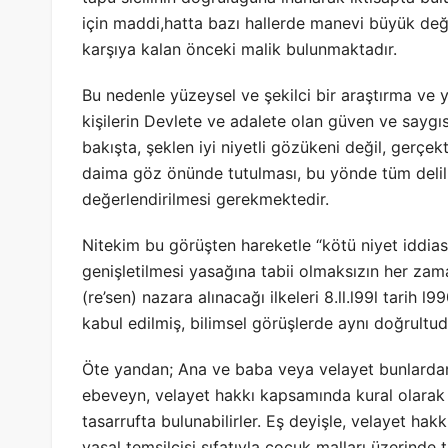
için maddi,hatta bazı hallerde manevi büyük değer
karşıya kalan önceki malik bulunmaktadır.
Bu nedenle yüzeysel ve şekilci bir araştırma ve
kişilerin Devlete ve adalete olan güven ve saygı
bakışta, şeklen iyi niyetli gözükeni değil, gerçek
daima göz önünde tutulması, bu yönde tüm delille
değerlendirilmesi gerekmektedir.
Nitekim bu görüşten hareketle “kötü niyet iddiası
genişletilmesi yasağına tabii olmaksızın her zam
(re’sen) nazara alınacağı ilkeleri 8.ll.l99l tarih l
kabul edilmiş, bilimsel görüşlerde aynı doğrultuda
Öte yandan; Ana ve baba veya velayet bunlardan 
ebeveyn, velayet hakkı kapsamında kural olarak 
tasarrufta bulunabilirler. Eş deyişle, velayet ha
yasal temsilcisi sıfatıyla çocuk malları üzerinde 