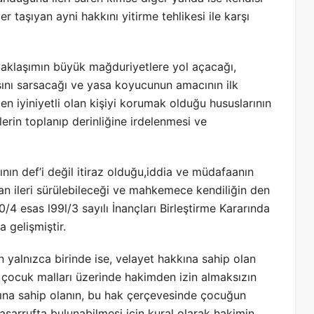
 taşıyan ayni hakkını yitirme tehlikesi ile karşı
 yaklaşımın büyük mağduriyetlere yol açacağı,
sını sarsacağı ve yasa koyucunun amacının ilk
ten iyiniyetli olan kişiyi korumak olduğu hususlarının
rin toplanıp derinliğine irdelenmesi ve
nın def’i değil itiraz olduğu,iddia ve müdafaanın
an ileri sürülebileceği ve mahkemece kendiliğin den
990/4 esas l99l/3 sayılı İnançları Birleştirme Kararında
 gelişmiştir.
yalnızca birinde ise, velayet hakkına sahip olan
çocuk malları üzerinde hakimden izin almaksızın
kkına sahip olanın, bu hak çerçevesinde çocuğun
tasarrufta bulunabilmesi için kural olarak hakimin