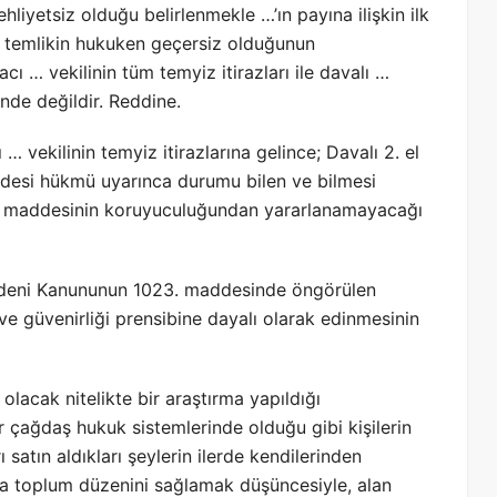
hliyetsiz olduğu belirlenmekle …’ın payına ilişkin ilk
an temlikin hukuken geçersiz olduğunun
ı … vekilinin tüm temyiz itirazları ile davalı …
inde değildir. Reddine.
ı … vekilinin temyiz itirazlarına gelince; Davalı 2. el
ddesi hükmü uyarınca durumu bilen ve bilmesi
. maddesinin koruyuculuğundan yararlanamayacağı
Medeni Kanununun 1023. maddesinde öngörülen
 ve güvenirliği prensibine dayalı olarak edinmesinin
acak nitelikte bir araştırma yapıldığı
 çağdaş hukuk sistemlerinde olduğu gibi kişilerin
 satın aldıkları şeylerin ilerde kendilerinden
ıyla toplum düzenini sağlamak düşüncesiyle, alan