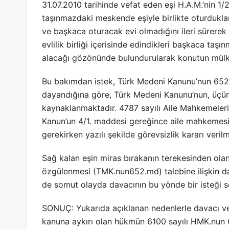
31.07.2010 tarihinde vefat eden eşi H.A.M.’nin 1/
taşınmazdaki meskende eşiyle birlikte oturdukla
ve başkaca oturacak evi olmadığını ileri sürer
evlilik birliği içerisinde edindikleri başkaca taş
alacağı gözönünde bulundurularak konutun mülkiye
Bu bakımdan istek, Türk Medeni Kanunu’nun 652.
dayandığına göre, Türk Medeni Kanunu’nun, üçünc
kaynaklanmaktadır. 4787 sayılı Aile Mahkemeleri
Kanun’un 4/1. maddesi gereğince aile mahkemesi g
gerekirken yazılı şekilde görevsizlik kararı veri
Sağ kalan eşin miras bırakanın terekesinden ol
özgülenmesi (TMK.nun652.md) talebine ilişkin
de somut olayda davacının bu yönde bir isteği s
SONUÇ: Yukarıda açıklanan nedenlerle davacı veki
kanuna aykırı olan hükmün 6100 sayılı HMK.nun G