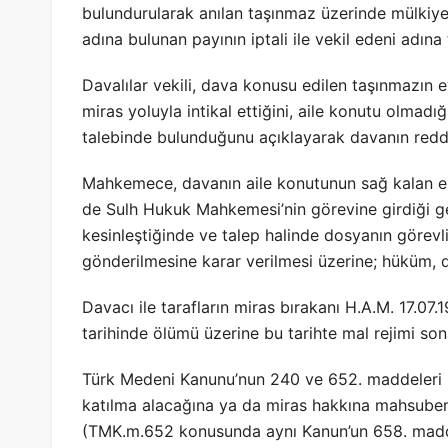
bulundurularak anılan taşınmaz üzerinde mülkiyet
adına bulunan payının iptali ile vekil edeni adına t
Davalılar vekili, dava konusu edilen taşınmazın evl
miras yoluyla intikal ettiğini, aile konutu olmadığ
talebinde bulunduğunu açıklayarak davanın reddi
Mahkemece, davanın aile konutunun sağ kalan eşe
de Sulh Hukuk Mahkemesi’nin görevine girdiği 
kesinleştiğinde ve talep halinde dosyanın görev
gönderilmesine karar verilmesi üzerine; hüküm, da
Davacı ile tarafların miras bırakanı H.A.M. 17.07.
tarihinde ölümü üzerine bu tarihte mal rejimi s
Türk Medeni Kanunu’nun 240 ve 652. maddeleri uy
katılma alacağına ya da miras hakkına mahsuben m
(TMK.m.652 konusunda aynı Kanun’un 658. madde