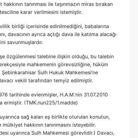
 hakkının tanınması ile taşınmazın miras bırakan
esciline karar verilmesini istemiştir.
ilik birliği içerisinde edinilmediğini, babalarına
ını, davacının ayrıca açtığı dava ile katılma alacağı
ni savunmuşlardır.
 özgülenmesi talebine ilişkin olduğu, bu talebin
gerekçesiyle mahkemenin görevsizliğine, hüküm
li Şebinkarahisar Sulh Hukuk Mahkemesi’ne
vacı vekili tarafından temyiz edilmiştir.
1976 tarihinde evlenmişler, H.A.M.’nin 31.07.2010
ona ermiştir. (TMK.nun225/1.madde)
arınca sağ kalan eş birlikte oturulan konutun,
ülkiyet hakkının tanınmasını isteyebilir.
si uyarınca Sulh Mahkemesi görevlidir.) Davacı,