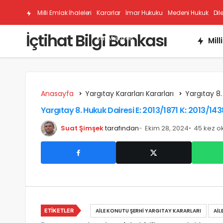
Milli Emlak İhaleleri
Kararlar
İmar Hukuku
Medeni Hukuk
Dil
İçtihat Bilgi Bankası
Kat Mülkiyeti
Mill
Anasayfa
Yargıtay Kararları Kararları
Yargıtay 8.
Yargıtay 8. Hukuk Dairesi E: 2013/1871 K: 2013/143
Suat Şimşek
tarafından
Ekim 28, 2024
45 kez o
ETIKETLER
AILE KONUTU ŞERHI YARGITAY KARARLARI
AIL