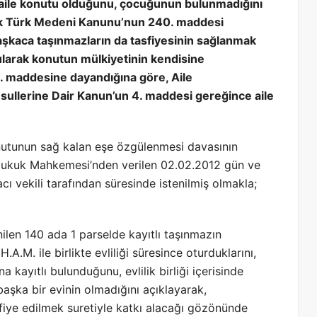
, aile konutu olduğunu, çocuğunun bulunmadığını
rek Türk Medeni Kanunu’nun 240. maddesi
i başkaca taşınmazların da tasfiyesinin sağlanmak
ularak konutun mülkiyetinin kendisine
0. maddesine dayandığına göre, Aile
ullerine Dair Kanun’un 4. maddesi gereğince aile
konutunun sağ kalan eşe özgülenmesi davasının
) Hukuk Mahkemesi’nden verilen 02.02.2012 gün ve
ı vekili tarafından süresinde istenilmiş olmakla;
inilen 140 ada 1 parselde kayıtlı taşınmazın
.A.M. ile birlikte evliliği süresince oturduklarını,
 kayıtlı bulunduğunu, evlilik birliği içerisinde
aşka bir evinin olmadığını açıklayarak,
iye edilmek suretiyle katkı alacağı gözönünde