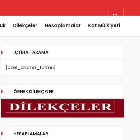
uk
Dilekçeler
Hesaplamalar
Kat Mülkiyeti
İÇTIHAT ARAMA
[ozel_arama_formu]
ÖRNEK DILEKÇELER
HESAPLAMALAR