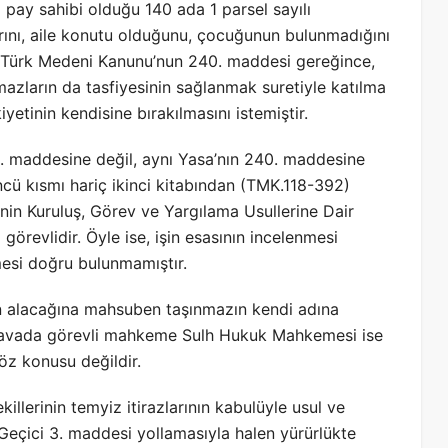
2 pay sahibi olduğu 140 ada 1 parsel sayılı
rını, aile konutu olduğunu, çocuğunun bulunmadığını
ek Türk Medeni Kanunu’nun 240. maddesi gereğince,
ınmazların da tasfiyesinin sağlanmak suretiyle katılma
tinin kendisine bırakılmasını istemiştir.
 maddesine değil, aynı Yasa’nın 240. maddesine
ü kısmı hariç ikinci kitabından (TMK.118-392)
nin Kuruluş, Görev ve Yargılama Usullerine Dair
örevlidir. Öyle ise, işin esasının incelenmesi
lmesi doğru bulunmamıştır.
an alacağına mahsuben taşınmazın kendi adına
 davada görevli mahkeme Sulh Hukuk Mahkemesi ise
öz konusu değildir.
llerinin temyiz itirazlarının kabulüyle usul ve
eçici 3. maddesi yollamasıyla halen yürürlükte