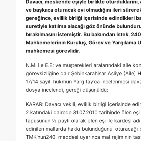
Davacı, meskende eşiyle birlikte oturduklarını
ve başkaca oturacak evi olmadığını ileri süre
gereğince, evlilik birliği içerisinde edindikler
suretiyle katılma alacağı göz önünde bulundur
bırakılmasını istemiştir. Bu bakımdan istek, 24
Mahkemelerinin Kuruluş, Görev ve Yargılama Us
mahkemesi görevlidir.
N.M. ile E.E: ve müşterekleri aralarındaki aile 
görevsizliğine dair Şebinkarahisar Asliye (Aile
17/14 sayılı hükmün Yargıtay’ca incelenmesi davac
dosya incelendi, gereği düşünüldü:
KARAR: Davacı vekili, evlilik birliği içerisinde ed
2.katındaki dairede 31.07.2010 tarihinde ölen eşi H
tapusunun ½ paylı olarak ölen eşi ile kardeşi adına
edinilen mallarda hakkı bulunduğunu, oturacağı b
TMK’nun240. maddesi uyarınca mal rejiminin tasf