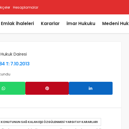
ekçeler
Hesaplamalar
i Emlak İhaleleri
Kararlar
İmar Hukuku
Medeni Huk
 Hukuk Dairesi
84 T: 7.10.2013
kundu
E KONUTUNUN SAĞ KALAN EŞE ÖZGÜLENMESI YARGITAY KARARLARI