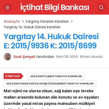
İçtihat Bilgi Bankası
Anasayfa
Yargıtay Kararları Kararları
Yargıtay 14. Hukuk Dairesi Kararları
Yargıtay 14. Hukuk Dairesi
E: 2015/9936 K: 2015/8699
Suat Şimşek
tarafından
Ekim 28, 2024
49 kez okundu
ETIKETLER
AILE KONUTU ŞERHI YARGITAY KARARLARI
AILE KONUTUNUN SAĞ KALAN EŞE ÖZGÜLENMESI YARGITAY KARARLARI
Mal rejimi ne olursa olsun, sağ kalan eşe tereke
malları arasında bulunan aile konutu ve ev eşyaları
üzerinde yasal miras payına mahsuben mülkiyet