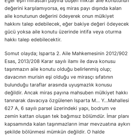
Eğer eşin mirastan payına düşen miktar aile konutunun
değerini karşılamıyorsa, eş miras payı dışında kalan
aile konutunun değerini ödeyerek onun mülkiyet
hakkını talep edebilecek, eğer bakiye değeri ödeyecek
gücü yoksa aile konutu üzerinde intifa veya oturma
hakkı talep edebilecektir.
Somut olayda; Isparta 2. Aile Mahkemesinin 2012/902
Esas, 2013/208 Karar sayılı ilamı ile dava konusu
taşınmazın aile konutu olduğu belirlenmiş olup;
davacının murisin eşi olduğu ve mirasçı sıfatının
bulunduğu taraflar arasında uyuşmazlık konusu
değildir. Ancak miras payına mahsuben mülkiyet hakkı
tanınarak davacıya özgülenen Isparta M… Y…Mahallesi
627 A, 6 sayılı parsel üzerindeki yapı, bodrum ve
zemin kattan oluşan tek bağımsız bölümdür. İmar planı
kapsamında kalan taşınmazların imar mevzuatına aykırı
şekilde bölünmesi mümkün değildir. O halde