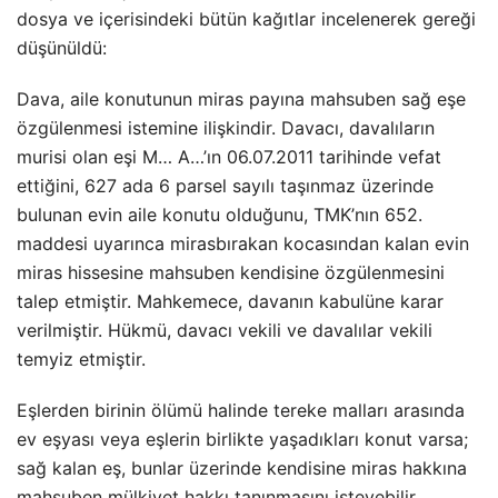
dosya ve içerisindeki bütün kağıtlar incelenerek gereği
düşünüldü:
Dava, aile konutunun miras payına mahsuben sağ eşe
özgülenmesi istemine ilişkindir. Davacı, davalıların
murisi olan eşi M… A…’ın 06.07.2011 tarihinde vefat
ettiğini, 627 ada 6 parsel sayılı taşınmaz üzerinde
bulunan evin aile konutu olduğunu, TMK’nın 652.
maddesi uyarınca mirasbırakan kocasından kalan evin
miras hissesine mahsuben kendisine özgülenmesini
talep etmiştir. Mahkemece, davanın kabulüne karar
verilmiştir. Hükmü, davacı vekili ve davalılar vekili
temyiz etmiştir.
Eşlerden birinin ölümü halinde tereke malları arasında
ev eşyası veya eşlerin birlikte yaşadıkları konut varsa;
sağ kalan eş, bunlar üzerinde kendisine miras hakkına
mahsuben mülkiyet hakkı tanınmasını isteyebilir.