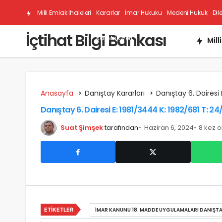
Milli Emlak İhaleleri
Kararlar
İmar Hukuku
Medeni Hukuk
Dil
İçtihat Bilgi Bankası
Kat Mülkiyeti
Mill
Anasayfa
Danıştay Kararları
Danıştay 6. Dairesi 
Danıştay 6. Dairesi E: 1981/3444 K: 1982/681 T: 2
Suat Şimşek
tarafından
Haziran 6, 2024
8 kez 
ETIKETLER
İMAR KANUNU 18. MADDE UYGULAMALARI DANIŞTA