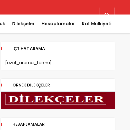
uk
Dilekçeler
Hesaplamalar
Kat Mülkiyeti
İÇTIHAT ARAMA
[ozel_arama_formu]
ÖRNEK DILEKÇELER
HESAPLAMALAR