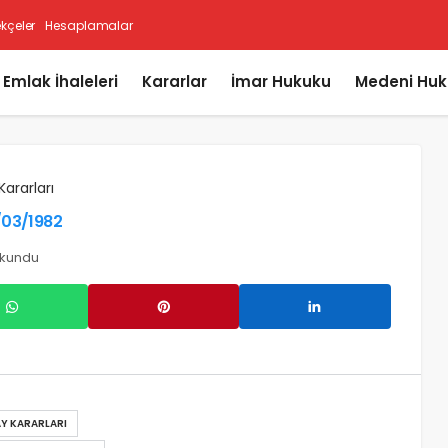
ekçeler
Hesaplamalar
i Emlak İhaleleri
Kararlar
İmar Hukuku
Medeni Huk
Kararları
4/03/1982
okundu
Y KARARLARI