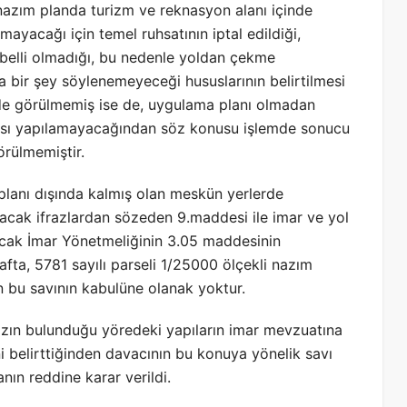
i nazım planda turizm ve reknasyon alanı içinde
ayacağı için temel ruhsatının iptal edildiği,
 belli olmadığı, bu nedenle yoldan çekme
 bir şey söylenemeyeceği hususlarının belirtilmesi
nde görülmemiş ise de, uygulama planı olmadan
ası yapılamayacağından söz konusu işlemde sonucu
örülmemiştir.
planı dışında kalmış olan meskün yerlerde
lacak ifrazlardan sözeden 9.maddesi ile imar ve yol
cak İmar Yönetmeliğinin 3.05 maddesinin
fta, 5781 sayılı parseli 1/25000 ölçekli nazım
n bu savının kabulüne olanak yoktur.
azın bulunduğu yöredeki yapıların imar mevzuatına
ni belirttiğinden davacının bu konuya yönelik savı
nın reddine karar verildi.