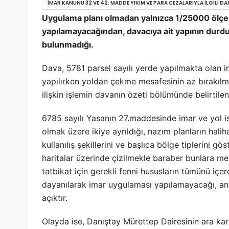
İMAR KANUNU 32 VE 42. MADDE YIKIM VE PARA CEZALARIYLA İLGILI D
Uygulama planı olmadan yalnızca 1/25000 ölçek
yapılamayacağından, davacıya ait yapının durdur
bulunmadığı.
Dava, 5781 parsel sayılı yerde yapılmakta olan in
yapılırken yoldan çekme mesafesinin az bırakıl
ilişkin işlemin davanın özeti bölümünde belirtilen 
6785 sayılı Yasanın 27.maddesinde imar ve yol is
olmak üzere ikiye ayrıldığı, nazım planların haliha
kullanılış şekillerini ve başlıca bölge tiplerini gö
haritalar üzerinde çizilmekle baraber bunlara me
tatbikat için gerekli fenni hususların tümünü iç
dayanılarak imar uygulaması yapılamayacağı, anc
açıktır.
Olayda ise, Danıştay Mürettep Dairesinin ara kar