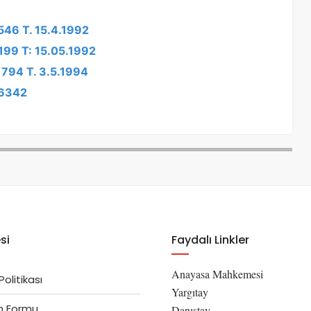
546 T. 15.4.1992
2199 T: 15.05.1992
1794 T. 3.5.1994
/6342
si
Faydalı Linkler
Anayasa Mahkemesi
 Politikası
Yargıtay
im Formu
Danıştay