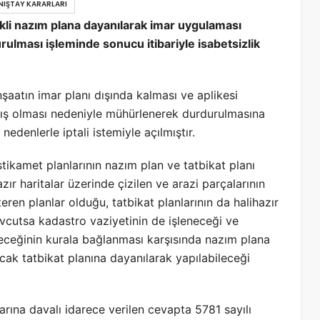
ANIŞTAY KARARLARI
li nazım plana dayanılarak imar uygulaması
ulması işleminde sonucu itibariyle isabetsizlik
şaatın imar planı dışında kalması ve aplikesi
mış olması nedeniyle mühürlenerek durdurulmasına
nedenlerle iptali istemiyle açılmıştır.
tikamet planlarının nazım plan ve tatbikat planı
zır haritalar üzerinde çizilen ve arazi parçalarının
steren planlar olduğu, tatbikat planlarının da halihazır
vcutsa kadastro vaziyetinin de işleneceği ve
ereceğinin kurala bağlanması karşısında nazım plana
ak tatbikat planına dayanılarak yapılabileceği
arına davalı idarece verilen cevapta 5781 sayılı