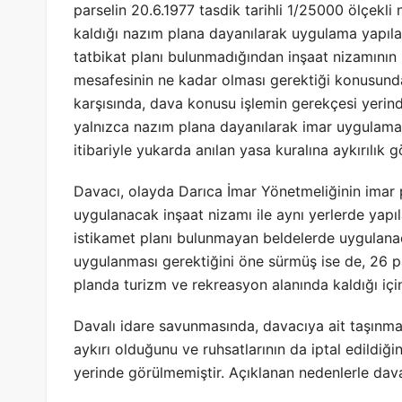
parselin 20.6.1977 tasdik tarihli 1/25000 ölçekl
kaldığı nazım plana dayanılarak uygulama yapılam
tatbikat planı bulunmadığından inşaat nizamının
mesafesinin ne kadar olması gerektiği konusunda
karşısında, dava konusu işlemin gerekçesi yeri
yalnızca nazım plana dayanılarak imar uygulam
itibariyle yukarda anılan yasa kuralına aykırılık g
Davacı, olayda Darıca İmar Yönetmeliğinin imar 
uygulanacak inşaat nizamı ile aynı yerlerde yapı
istikamet planı bulunmayan beldelerde uygulana
uygulanması gerektiğini öne sürmüş ise de, 26 pa
planda turizm ve rekreasyon alanında kaldığı içi
Davalı idare savunmasında, davacıya ait taşınm
aykırı olduğunu ve ruhsatlarının da iptal edildiği
yerinde görülmemiştir. Açıklanan nedenlerle dava