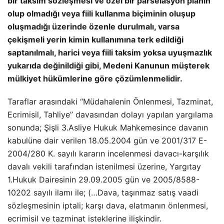
bir taksim sözleşmesi ve özel bir parselasyon planın
olup olmadığı veya fiili kullanma biçiminin oluşup
oluşmadığı üzerinde özenle durulmalı, varsa
çekişmeli yerin kimin kullanımına terk edildiği
saptanılmalı, harici veya fiili taksim yoksa uyuşmazlık
yukarıda değinildiği gibi, Medeni Kanunun müşterek
mülkiyet hükümlerine göre çözümlenmelidir.
Taraflar arasındaki “Müdahalenin Önlenmesi, Tazminat,
Ecrimisil, Tahliye” davasından dolayı yapılan yargılama
sonunda; Şişli 3.Asliye Hukuk Mahkemesince davanın
kabulüne dair verilen 18.05.2004 gün ve 2001/317 E-
2004/280 K. sayılı kararın incelenmesi davacı-karşılık
davalı vekili tarafından istenilmesi üzerine, Yargıtay
1.Hukuk Dairesinin 29.09.2005 gün ve 2005/8588-
10202 sayılı ilamı ile; (…Dava, taşınmaz satış vaadi
sözleşmesinin iptali; karşı dava, elatmanın önlenmesi,
ecrimisil ve tazminat isteklerine ilişkindir.