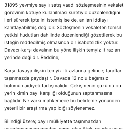
31895 yevmiye sayılı satış vaadi sözleşmesinin vekalet
görevinin kötüye kullanılması suretiyle düzenlendiğini
ileri sürerek iptalini istemiş ise de, anılan iddiayı
kanıtlayabilmiş değildir. Sözleşmenin vekaleten temsil
yetkisi hudutları dahilinde düzenlendiği gözetilerek bu
isteğin reddedilmiş olmasında bir isabetsizlik yoktur.
Davacı-karşı davalının bu yöne ilişkin temyiz itirazları
yerinde değildir. Reddine;
Karşı davaya ilişkin temyiz itirazlarına gelince; taraflar
taşınmazda paydaştır. Davada 12 nolu bağımsız
bölümün aidiyeti tartışmalıdır. Çekişmenin çözümü bu
yerin kimin payı karşılığı olduğunun saptanmasına
bağlıdır. Ne varki mahkemece bu belirleme yönünden
yeterli bir araştırma yapıldığı söylenemez.
Bilindiği üzere; paylı mülkiyette taşınmazdan
yararlanamayan paydaş, engel olan öteki paydaş veya