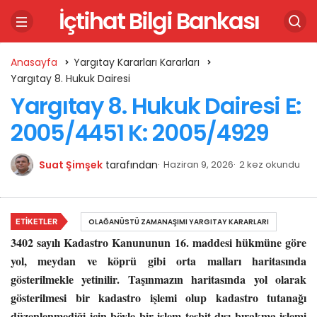
İçtihat Bilgi Bankası
Anasayfa
Yargıtay Kararları Kararları
Yargıtay 8. Hukuk Dairesi
Yargıtay 8. Hukuk Dairesi E:
2005/4451 K: 2005/4929
Suat Şimşek
tarafından
Haziran 9, 2026
2 kez okundu
ETIKETLER
OLAĞANÜSTÜ ZAMANAŞIMI YARGITAY KARARLARI
3402 sayılı Kadastro Kanununun 16. maddesi hükmüne göre
yol, meydan ve köprü gibi orta malları haritasında
gösterilmekle yetinilir. Taşınmazın haritasında yol olarak
gösterilmesi bir kadastro işlemi olup kadastro tutanağı
düzenlenmediği için böyle bir işlem tesbit dışı bırakma işlemi