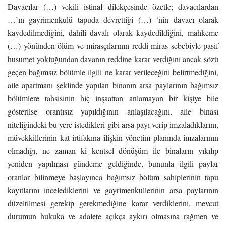
Davacılar (…) vekili istinaf dilekçesinde özetle; davacılardan
…’ın gayrimenkulü tapuda devrettiği (…) ‘nin davacı olarak
kaydedilmediğini, dahili davalı olarak kaydedildiğini, mahkeme
(…) yönünden ölüm ve mirasçılarının reddi miras sebebiyle pasif
husumet yokluğundan davanın reddine karar verdiğini ancak sözü
geçen bağımsız bölümle ilgili ne karar verileceğini belirtmediğini,
aile apartmanı şeklinde yapılan binanın arsa paylarının bağımsız
bölümlere tahsisinin hiç inşaattan anlamayan bir kişiye bile
gösterilse orantısız yapıldığının anlaşılacağını, aile binası
niteliğindeki bu yere istedikleri gibi arsa payı verip imzaladıklarını,
müvekkillerinin kat irtifakına ilişkin yönetim planında imzalarının
olmadığı, ne zaman ki kentsel dönüşüm ile binaların yıkılıp
yeniden yapılması gündeme geldiğinde, bununla ilgili paylar
oranlar bilinmeye başlayınca bağımsız bölüm sahiplerinin tapu
kayıtlarını incelediklerini ve gayrimenkullerinin arsa paylarının
düzeltilmesi gerekip gerekmediğine karar verdiklerini, mevcut
durumun hukuka ve adalete açıkça aykırı olmasına rağmen ve