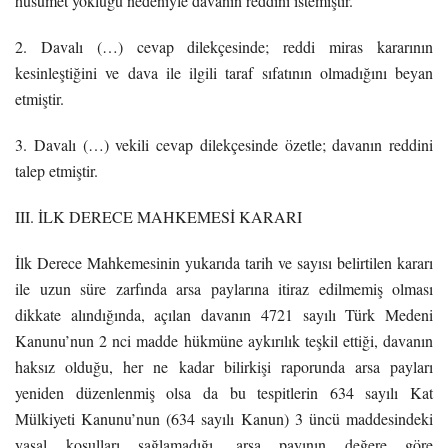
husumet yokluğu nedeniyle davanın reddini istemiştir.
2. Davalı (…) cevap dilekçesinde; reddi miras kararının
kesinleştiğini ve dava ile ilgili taraf sıfatının olmadığını beyan
etmiştir.
3. Davalı (…) vekili cevap dilekçesinde özetle; davanın reddini
talep etmiştir.
III. İLK DERECE MAHKEMESİ KARARI
İlk Derece Mahkemesinin yukarıda tarih ve sayısı belirtilen kararı
ile uzun süre zarfında arsa paylarına itiraz edilmemiş olması
dikkate alındığında, açılan davanın 4721 sayılı Türk Medeni
Kanunu’nun 2 nci madde hükmüne aykırılık teşkil ettiği, davanın
haksız olduğu, her ne kadar bilirkişi raporunda arsa payları
yeniden düzenlenmiş olsa da bu tespitlerin 634 sayılı Kat
Mülkiyeti Kanunu’nun (634 sayılı Kanun) 3 üncü maddesindeki
yasal koşulları sağlamadığı, arsa payının değere göre