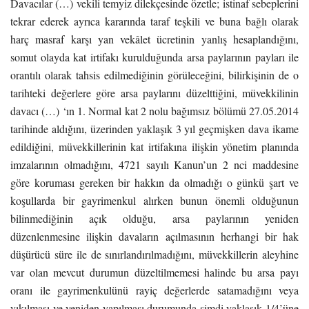
Davacılar (…) vekili temyiz dilekçesinde özetle; istinaf sebeplerini
tekrar ederek ayrıca kararında taraf teşkili ve buna bağlı olarak
harç masraf karşı yan vekâlet ücretinin yanlış hesaplandığını,
somut olayda kat irtifakı kurulduğunda arsa paylarının payları ile
orantılı olarak tahsis edilmediğinin görüleceğini, bilirkişinin de o
tarihteki değerlere göre arsa paylarını düzelttiğini, müvekkilinin
davacı (…) ‘ın 1. Normal kat 2 nolu bağımsız bölümü 27.05.2014
tarihinde aldığını, üzerinden yaklaşık 3 yıl geçmişken dava ikame
edildiğini, müvekkillerinin kat irtifakına ilişkin yönetim planında
imzalarının olmadığını, 4721 sayılı Kanun’un 2 nci maddesine
göre koruması gereken bir hakkın da olmadığı o günkü şart ve
koşullarda bir gayrimenkul alırken bunun önemli olduğunun
bilinmediğinin açık olduğu, arsa paylarının yeniden
düzenlenmesine ilişkin davaların açılmasının herhangi bir hak
düşürücü süre ile de sınırlandırılmadığını, müvekkillerin aleyhine
var olan mevcut durumun düzeltilmemesi halinde bu arsa payı
oranı ile gayrimenkulünü rayiç değerlerde satamadığını veya
yıkılması ve yeniden yapılması durumunda şimdi yaklaşık 1/4’üne