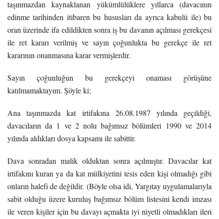
taşınmazdan kaynaklanan yükümlülüklere yıllarca (davacının
edinme tarihinden itibaren bu hususları da ayrıca kabulü ile) bu
oran üzerinde ifa edildikten sonra iş bu davanın açılması gerekçesi
ile ret kararı verilmiş ve sayın çoğunlukta bu gerekçe ile ret
kararının onanmasına karar vermişlerdir.
Sayın çoğunluğun bu gerekçeyi onaması görüşüne
katılmamaktayım. Şöyle ki;
Ana taşınmazda kat irtifakına 26.08.1987 yılında geçildiği,
davacıların da 1 ve 2 nolu bağımsız bölümleri 1990 ve 2014
yılında aldıkları dosya kapsamı ile sabittir.
Dava sonradan malik olduktan sonra açılmıştır. Davacılar kat
irtifakını kuran ya da kat mülkiyetini tesis eden kişi olmadığı gibi
onların halefi de değildir. (Böyle olsa idi, Yargıtay uygulamalarıyla
sabit olduğu üzere kuruluş bağımsız bölüm listesini kendi imzası
ile veren kişiler için bu davayı açmakta iyi niyetli olmadıkları ileri