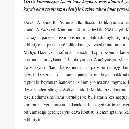
Özeti:
Parselasyon işlemi tapu kayıtları esas alınarak y
kayıtlı olan
taşınmaz nedeniyle hazine adına imar parse
Dava; Ankara İli, Yenimahalle İlçesi, Ballıkuyumcu ve
alanda 3194 sayılı Kanunun 18. maddesi ile 2981 sayılı 
… sayılı parsele ilişkin kısmının iptali istemiyle açıl
edilmiş olan parsele yönelik olarak, davacılar tarafından t
Maliye Hazinesi tarafından parselin Toplu Konut İdaresi
tarafından onaylanan ‘Ballıkuyumcu Aşağıyurtçu Mahall
Parselasyon Planı’ kapsamında … parselin de uygulama sı
içerisinde yer alan … sayılı parselin mülkiyeti hakkın
tapudaki beyanlar hanesine işlenmiş olmasına rağmen, 
devam eden süreçte Asliye Hukuk Mahkemesi tarafından 
tescil edilmesine karar verildiği ve bu kararın kesinleştiğ
kararının uygulanmasını olanaksız hale getiren imar uyg
bulunmadığı gerekçesiyle dava konusu işlemin iptaline karar
edilmiştir.