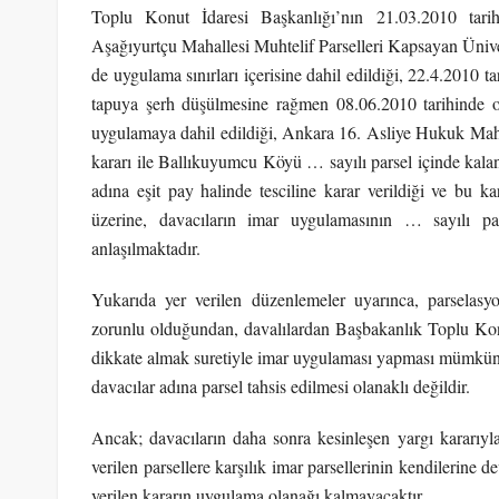
Toplu Konut İdaresi Başkanlığı’nın 21.03.2010 tarih
Aşağıyurtçu Mahallesi Muhtelif Parselleri Kapsayan Ünive
de uygulama sınırları içerisine dahil edildiği, 22.4.2010 
tapuya şerh düşülmesine rağmen 08.06.2010 tarihinde o
uygulamaya dahil edildiği, Ankara 16. Asliye Hukuk Mah
kararı ile Ballıkuyumcu Köyü … sayılı parsel içinde kalan
adına eşit pay halinde tesciline karar verildiği ve bu k
üzerine, davacıların imar uygulamasının … sayılı pars
anlaşılmaktadır.
Yukarıda yer verilen düzenlemeler uyarınca, parselasyo
zorunlu olduğundan, davalılardan Başbakanlık Toplu Konu
dikkate almak suretiyle imar uygulaması yapması mümkün 
davacılar adına parsel tahsis edilmesi olanaklı değildir.
Ancak; davacıların daha sonra kesinleşen yargı kararıyla
verilen parsellere karşılık imar parsellerinin kendilerine 
verilen kararın uygulama olanağı kalmayacaktır.