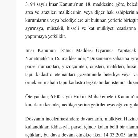
3194 sayılı İmar Kanunu’nun 18. maddesine göre, beledi
arsa ve arazileri maliklerinin veya diğer hak sahiplerini
kurumlarına veya belediyelere ait bulunan yerlerle birleşt
ayırmaya, müstakil, hisseli ve kat mülkiyeti esaslarına
yaptırmaya yetkilidir.
İmar Kanunun 18’İnci Maddesi Uyarınca Yapılacak 
Yönetmelik’in 16. maddesinde, “Düzenleme sahasına giren k
parsel numaraları, yüzölçümleri, cinsleri, malikleri, hisse
tapu kadastro elemanları gözetiminde belediye veya valil
örnekleri mahalli tapu kadastro teşkilatından istenir.” düzen
Öte yandan; 6100 sayılı Hukuk Muhakemeleri Kanunu’nun 3
kararların kesinleşmedikçe yerine getirilemeyeceği vurgula
Dosyanın incelenmesinden; davacıların, mülkiyeti Hazineye 
kullandıkları iddiasıyla parsel içinde kalan belli bir alanı
açtıkları, bu dava devam etmekte iken 14.03.2005 tarihi