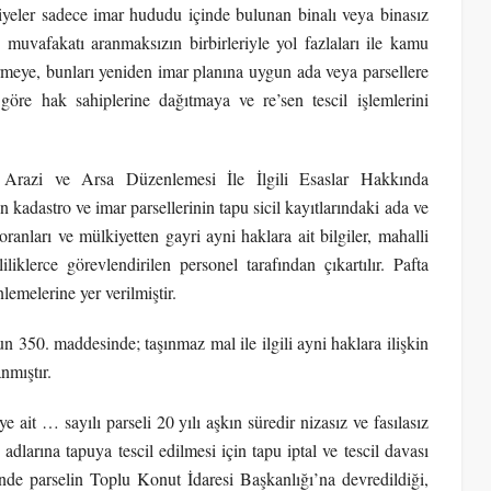
yeler sadece imar hududu içinde bulunan binalı veya binasız
n muvafakatı aranmaksızın birbirleriyle yol fazlaları ile kamu
irmeye, bunları yeniden imar planına uygun ada veya parsellere
 göre hak sahiplerine dağıtmaya ve re’sen tescil işlemlerini
Arazi ve Arsa Düzenlemesi İle İlgili Esaslar Hakkında
adastro ve imar parsellerinin tapu sicil kayıtlarındaki ada ve
 oranları ve mülkiyetten gayri ayni haklara ait bilgiler, mahalli
iklerce görevlendirilen personel tarafından çıkartılır. Pafta
lemelerine yer verilmiştir.
50. maddesinde; taşınmaz mal ile ilgili ayni haklara ilişkin
nmıştır.
ait … sayılı parseli 20 yılı aşkın süredir nizasız ve fasılasız
n adlarına tapuya tescil edilmesi için tapu iptal ve tescil davası
nde parselin Toplu Konut İdaresi Başkanlığı’na devredildiği,