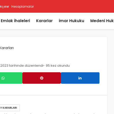
ekçeler
Hesaplamalar
i Emlak İhaleleri
Kararlar
İmar Hukuku
Medeni Huk
Kararları
, 2023 tarihinde düzenlendi
95 kez okundu
Y KARARLARI