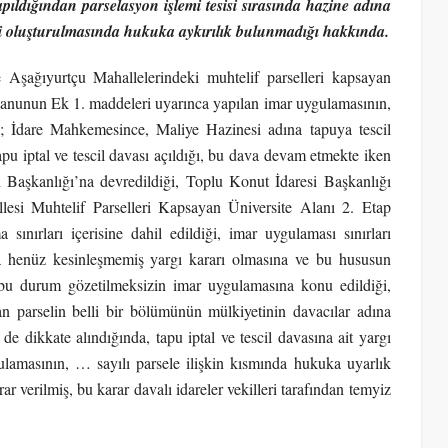
apıldığından
parselasyon işlemi tesisi sırasında hazine adına
li oluşturulmasında hukuka aykırılık bulunmadığı hakkında.
 Aşağıyurtçu Mahallelerindeki muhtelif parselleri kapsayan
Kanunun Ek 1. maddeleri uyarınca yapılan imar uygulamasının,
mış; İdare Mahkemesince, Maliye Hazinesi adına tapuya tescil
apu iptal ve tescil davası açıldığı, bu dava devam etmekte iken
 Başkanlığı’na devredildiği, Toplu Konut İdaresi Başkanlığı
esi Muhtelif Parselleri Kapsayan Üniversite Alanı 2. Etap
nırları içerisine dahil edildiği, imar uygulaması sınırları
da henüz kesinleşmemiş yargı kararı olmasına ve bu hususun
bu durum gözetilmeksizin imar uygulamasına konu edildiği,
parselin belli bir bölümünün mülkiyetinin davacılar adına
i de dikkate alındığında, tapu iptal ve tescil davasına ait yargı
ulamasının, … sayılı parsele ilişkin kısmında hukuka uyarlık
 verilmiş, bu karar davalı idareler vekilleri tarafından temyiz