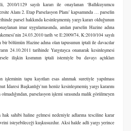
li, 2010/1129 sayılı kararı ile onaylanan ‘Ballıkuyumcu
rsite Alanı 2. Etap Parselasyon Planı’ kapsamında … parselin
tarihinde parsel hakkında kesinleşmemiş yargı kararı olduğunun
naylanan imar uygulamasında, anılan parselin Hazine adına
kemesi’nin 24.03.2010 tarih ve E:2009/74, K:2010/104 sayılı
 bir bölümün Hazine adına olan tapusunun iptali ile davacılar
ararın 24.10.2011 tarihinde Yargıtayca onanarak kesinleşmesi
ele ilişkin kısmının iptali istemiyle bu davayı açtıkları
n işleminin tapu kayıtları esas alınmak suretiyle yapılması
t İdaresi Başkanlığı’nın henüz kesinleşmemiş yargı kararını
olmadığından, parselasyon işlemi sırasında malik görülmeyen
 hak sahibi haline gelmesi nedeniyle adlarına tesciline karar
devrini isteyebileceği kuşkusuzdur. Aksi halde adli yargı yerince