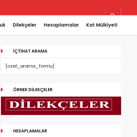
uk
Dilekçeler
Hesaplamalar
Kat Mülkiyeti
İÇTIHAT ARAMA
[ozel_arama_formu]
ÖRNEK DILEKÇELER
HESAPLAMALAR