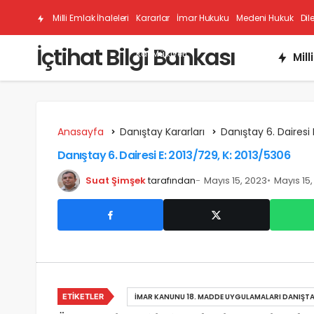
Milli Emlak İhaleleri
Kararlar
İmar Hukuku
Medeni Hukuk
Dil
İçtihat Bilgi Bankası
Kat Mülkiyeti
Mill
Anasayfa
Danıştay Kararları
Danıştay 6. Dairesi 
Danıştay 6. Dairesi E: 2013/729, K: 2013/5306
Suat Şimşek
tarafından
Mayıs 15, 2023
Mayıs 15
ETIKETLER
İMAR KANUNU 18. MADDE UYGULAMALARI DANIŞTA