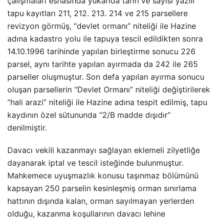
çalışmaları esnasında yukarıda tarih ve sayısı yazılı
tapu kayıtları 211, 212. 213. 214 ve 215 parsellere
revizyon görmüş, “devlet ormanı” niteliği ile Hazine
adına kadastro yolu ile tapuya tescil edildikten sonra
14.10.1996 tarihinde yapılan birleştirme sonucu 226
parsel, aynı tarihte yapılan ayırmada da 242 ile 265
parseller oluşmuştur. Son defa yapılan ayırma sonucu
oluşan parsellerin “Devlet Ormanı” niteliği değiştirilerek
“hali arazi” niteliği ile Hazine adına tespit edilmiş, tapu
kaydının özel sütununda “2/B madde dışıdır”
denilmiştir.
Davacı vekili kazanmayı sağlayan eklemeli zilyetliğe
dayanarak iptal ve tescil isteğinde bulunmuştur.
Mahkemece uyuşmazlık konusu taşınmaz bölümünü
kapsayan 250 parselin kesinleşmiş orman sınırlama
hattının dışında kalan, orman sayılmayan yerlerden
olduğu, kazanma koşullarının davacı lehine