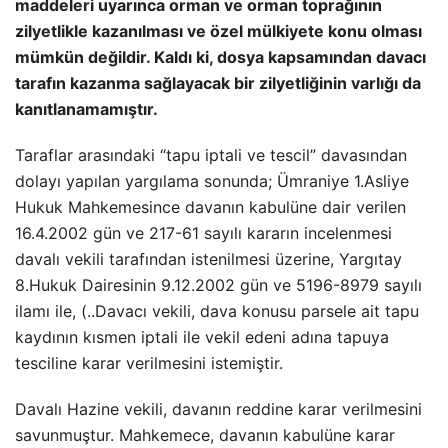
maddeleri uyarınca orman ve orman toprağının
zilyetlikle kazanılması ve özel mülkiyete konu olması
mümkün değildir. Kaldı ki, dosya kapsamından davacı
tarafın kazanma sağlayacak bir zilyetliğinin varlığı da
kanıtlanamamıştır.
Taraflar arasındaki “tapu iptali ve tescil” davasından
dolayı yapılan yargılama sonunda; Ümraniye 1.Asliye
Hukuk Mahkemesince davanın kabulüne dair verilen
16.4.2002 gün ve 217-61 sayılı kararın incelenmesi
davalı vekili tarafından istenilmesi üzerine, Yargıtay
8.Hukuk Dairesinin 9.12.2002 gün ve 5196-8979 sayılı
ilamı ile, (..Davacı vekili, dava konusu parsele ait tapu
kaydının kısmen iptali ile vekil edeni adına tapuya
tesciline karar verilmesini istemiştir.
Davalı Hazine vekili, davanın reddine karar verilmesini
savunmuştur. Mahkemece, davanın kabulüne karar