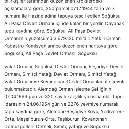
bilirkişiler tarafından düzenlenen krokilerdeki
açıklamalara göre, 250 parsel 07.12.1944 tarih ve 7
numara ile Hazine adına tapuya tescil edilen Soğuksu,
Ali Paşa Devlet Ormanı içinde kalan bir yerdir. Dayanak
tapu kaydına göre, Soğuksu, Ali Paşa Devlet
Ormanı’nın yüzölçümü 3.679.120 m2’dir. Yetkili Orman
Kadastro Komisyonlarınca düzenlenen haritaya göre
Soğuksu, Ali Paşa Devlet Ormanı, Soğuksu
Vakıf Ormanı, Soğuksu Devlet Ormanı, Reşadiye Devlet
Ormanı, Simitçi Yatağı Devlet Ormanı, Simitçi Yatağı
Vakıf Ormanı ve Kovanpınarı Devlet Ormanları ile çevrili
bulunmaktadır. Alemdağ Orman İşletme Şefliğinin
07.04.1999 gün ve 320 sayılı karşılık yazısına ekli Tapu
İdaresinin 24.06.1954 gün ve 2276 yevmiye numaralı
tapu kaydına göre, Alemdar-Reşadiye Köyü, Yediveren-
Orta, Meşeliburun-Orta, Taşlıburun, Kovanpınarı,
Domuzgölleri, Defneli, Simitçiyatağı ve Soğuksu