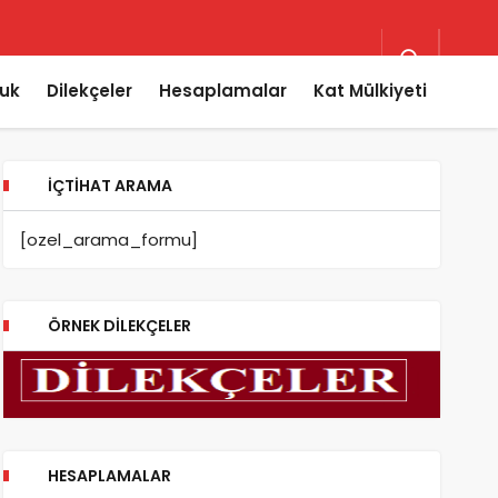
uk
Dilekçeler
Hesaplamalar
Kat Mülkiyeti
İÇTIHAT ARAMA
[ozel_arama_formu]
ÖRNEK DILEKÇELER
HESAPLAMALAR