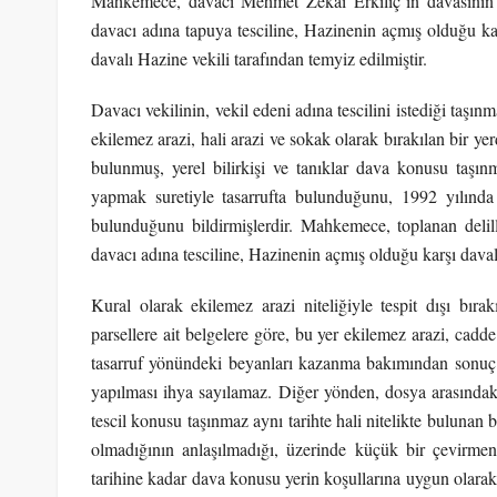
Mahkemece, davacı Mehmet Zekai Erkılıç’ın davasının 
davacı adına tapuya tesciline, Hazinenin açmış olduğu kar
davalı Hazine vekili tarafından temyiz edilmiştir.
Davacı vekilinin, vekil edeni adına tescilini istediği taşı
ekilemez arazi, hali arazi ve sokak olarak bırakılan bir yer
bulunmuş, yerel bilirkişi ve tanıklar dava konusu taş
yapmak suretiyle tasarrufta bulunduğunu, 1992 yılında
bulunduğunu bildirmişlerdir. Mahkemece, toplanan delil
davacı adına tesciline, Hazinenin açmış olduğu karşı davala
Kural olarak ekilemez arazi niteliğiyle tespit dışı bı
parsellere ait belgelere göre, bu yer ekilemez arazi, cadde 
tasarruf yönündeki beyanları kazanma bakımından sonuç d
yapılması ihya sayılamaz. Diğer yönden, dosya arasındaki
tescil konusu taşınmaz aynı tarihte hali nitelikte bulunan 
olmadığının anlaşılmadığı, üzerinde küçük bir çevirmen
tarihine kadar dava konusu yerin koşullarına uygun olarak