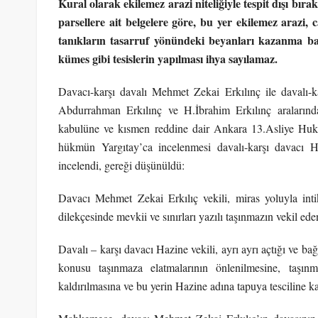
Kural olarak ekilemez arazi niteliğiyle tespit dışı bı
parsellere ait belgelere göre, bu yer ekilemez arazi, c
tanıkların tasarruf yönündeki beyanları kazanma b
kümes gibi tesislerin yapılması ihya sayılamaz.
Davacı-karşı davalı Mehmet Zekai Erkılınç ile davalı-ka
Abdurrahman Erkılınç ve H.İbrahim Erkılınç aralarınd
kabulüne ve kısmen reddine dair Ankara 13.Asliye Huk
hükmün Yargıtay’ca incelenmesi davalı-karşı davacı Ha
incelendi, gereği düşünüldü:
Davacı Mehmet Zekai Erkılıç vekili, miras yoluyla inti
dilekçesinde mevkii ve sınırları yazılı taşınmazın vekil eden
Davalı – karşı davacı Hazine vekili, ayrı ayrı açtığı ve bağl
konusu taşınmaza elatmalarının önlenilmesine, taşınm
kaldırılmasına ve bu yerin Hazine adına tapuya tesciline kar