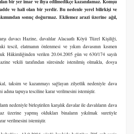
rakılan bir yer imar ve ihya edilmedikçe kazanılamaz. Komşu
adde ve hali olan bir yerdir. Bu nedenle yerel bilirkişi ve
akımından sonuç doğurmaz. Ekilemez arazi üzerine ağıl,
rşı davacı Hazine, davalılar Alacaatlı Köyü Tüzel Kişiliği,
aki tescil, elatmanın önlenmesi ve yıkım davasının kısmen
uk Hâkimliğinden verilen 20.04.2005 gün ve 630/174 sayılı
zine vekili tarafından süresinde istenilmiş olmakla, dosya
kal, taksim ve kazanmayı sağlayan zilyetlik nedeniyle dava
i adına tapuya tesciline karar verilmesini istemiştir.
antı nedeniyle birleştirilen karşılık davalar ile davalıların dava
az üzerine yapmış oldukları binaların yıkılmak suretiyle
ar verilmesini istemiştir.