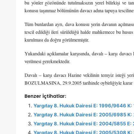
bu yönler gözönünde tutulmaksızın yerel bilirkişi ve tan
konusu taşınmaz bölümünün davacı adına tapuya tesciline 
Tüm bunlardan ayrı, dava konusu yerin davanın açılması
tescil edildiği ileri sürüldüğü halde mahkemece bu husu
kurulması da doğru görülmemiştir.
Yukarıdaki açıklamalar karşısında, davalı – karşı davacı
verilmesi gerekmektedir.
Davalı – karşı davacı Hazine vekilinin temyiz isteği y
BOZULMASINA, 29.9.2005 tarihinde oybirliğiyle karar v
Benzer İçtihatlar:
Yargıtay 8. Hukuk Dairesi E: 1996/9646 K
Yargıtay 8. Hukuk Dairesi E: 2005/6985 K
Yargıtay 8. Hukuk Dairesi E: 2004/5855 E
Yargıtay 8. Hukuk Dairesi E: 2005/5308 K