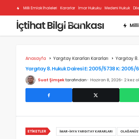
Milli Emlak İhaleleri
Kararlar
İmar Hukuku
Medeni Hukuk
Dil
İçtihat Bilgi Bankası
Kat Mülkiyeti
Mill
Anasayfa
Yargıtay Kararları Kararları
Yargıtay 8.
Yargıtay 8. Hukuk Dairesi E: 2005/5738 K: 2005/
Suat Şimşek
tarafından
Haziran 8, 2026
2 kez 
ETIKETLER
İMAR-İHYA YARGITAY KARARLARI
OLAĞANÜST