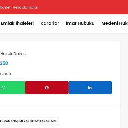
ekçeler
Hesaplamalar
i Emlak İhaleleri
Kararlar
İmar Hukuku
Medeni Huk
 Hukuk Dairesi
6258
okundu
Ü ZAMANAŞIMI YARGITAY KARARLARI