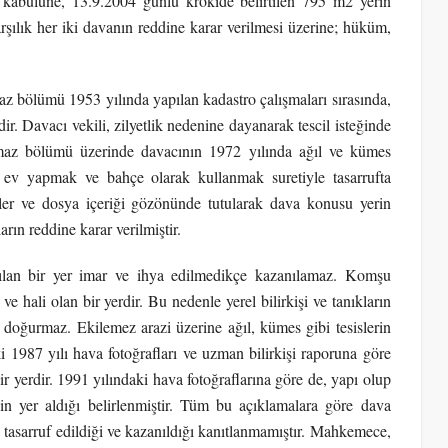
kabulüne, 13.9.2004 günlü krokide belirtilen 795 m2 yerin
şılık her iki davanın reddine karar verilmesi üzerine; hüküm,
nmaz bölümü 1953 yılında yapılan kadastro çalışmaları sırasında,
dir. Davacı vekili, zilyetlik nedenine dayanarak tescil isteğinde
ınmaz bölümü üzerinde davacının 1972 yılında ağıl ve kümes
 ev yapmak ve bahçe olarak kullanmak suretiyle tasarrufta
ler ve dosya içeriği gözönünde tutularak dava konusu yerin
rın reddine karar verilmiştir.
rakılan bir yer imar ve ihya edilmedikçe kazanılamaz. Komşu
ve hali olan bir yerdir. Bu nedenle yerel bilirkişi ve tanıkların
oğurmaz. Ekilemez arazi üzerine ağıl, kümes gibi tesislerin
 1987 yılı hava fotoğrafları ve uzman bilirkişi raporuna göre
bir yerdir. 1991 yılındaki hava fotoğraflarına göre de, yapı olup
in yer aldığı belirlenmiştir. Tüm bu açıklamalara göre dava
 tasarruf edildiği ve kazanıldığı kanıtlanmamıştır. Mahkemece,