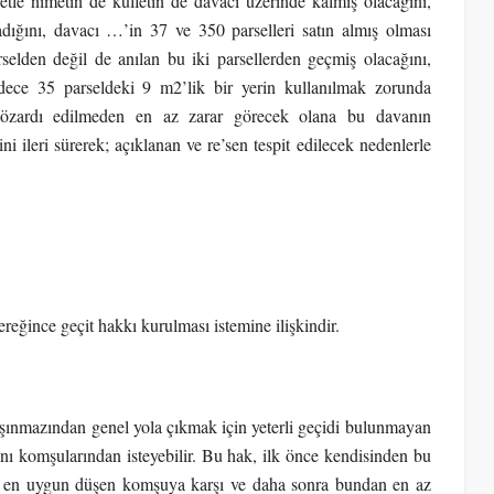
etle nimetin de külfetin de davacı üzerinde kalmış olacağını,
dığını, davacı …’in 37 ve 350 parselleri satın almış olması
elden değil de anılan bu iki parsellerden geçmiş olacağını,
dece 35 parseldeki 9 m2’lik bir yerin kullanılmak zorunda
ı gözardı edilmeden en az zarar görecek olana bu davanın
 ileri sürerek; açıklanan ve re’sen tespit edilecek nedenlerle
ince geçit hakkı kurulması istemine ilişkindir.
nmazından genel yola çıkmak için yeterli geçidi bulunmayan
ını komşularından isteyebilir. Bu hak, ilk önce kendisinden bu
e en uygun düşen komşuya karşı ve daha sonra bundan en az