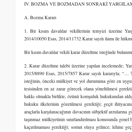
IV. BOZMA VE BOZMADAN SONRAKİ YARGILA
A. Bozma Kararı
1. Bir kısım davalılar vekillerinin temyizi üzerine Ya
2014/10050 Esas, 2014/11732 Karar sayılı ilamı ile hükmü
Bir kısım davalılar vekili karar düzeltme isteğinde bulunmu
2. Karar düzeltme talebi üzerine yapılan incelemede; Yar
2015/8890 Esas, 2015/7857 Karar sayılı kararıyla; “…
isteğinin, önceki mülkiyet ve yol durumuna göre en uygu
tesisinden en az zarar görecek olana yöneltilmesi gerektiğ
hakkı olmakla birlikte, özünü komşuluk hukukundan aldı
hukuku ilkelerinin gözetilmesi gerektiği; geçit ihtiyacın
araçlarla karşılanacağının davacının sübjektif arzularına g
taşınmaz mülkiyetinin sınırlandırılması konusunda genel bi
kaçırılmaması gerektiği; somut olaya gelince; lehine geç