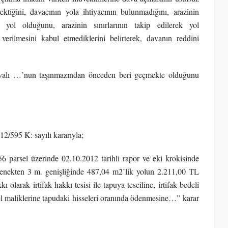
tiğini, davacının yola ihtiyacının bulunmadığını, arazinin
yol olduğunu, arazinin sınırlarının takip edilerek yol
 verilmesini kabul etmediklerini belirterek, davanın reddini
avalı …’nun taşınmazından önceden beri geçmekte olduğunu
2/595 K: sayılı kararıyla;
 parsel üzerinde 02.10.2012 tarihli rapor ve eki krokisinde
seçenekten 3 m. genişliğinde 487,04 m2’lik yolun 2.211,00 TL
ı olarak irtifak hakkı tesisi ile tapuya tesciline, irtifak bedeli
l maliklerine tapudaki hisseleri oranında ödenmesine…” karar