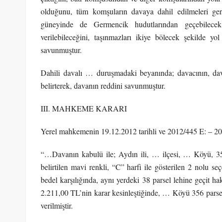
olduğunu, tüm komşuların davaya dahil edilmeleri gerek
güneyinde de Germencik hudutlarından geçebilecek 
verilebileceğini, taşınmazları ikiye bölecek şekilde yol
savunmuştur.
Dahili davalı … duruşmadaki beyanında; davacının, d
belirterek, davanın reddini savunmuştur.
III. MAHKEME KARARI
Yerel mahkemenin 19.12.2012 tarihli ve 2012/445 E: – 201
“…Davanın kabulü ile; Aydın ili, … ilçesi, … Köyü, 356
belirtilen mavi renkli, “C” harfi ile gösterilen 2 nolu 
bedel karşılığında, aynı yerdeki 38 parsel lehine geçit hakk
2.211,00 TL’nin karar kesinleştiğinde, … Köyü 356 parse
verilmiştir.