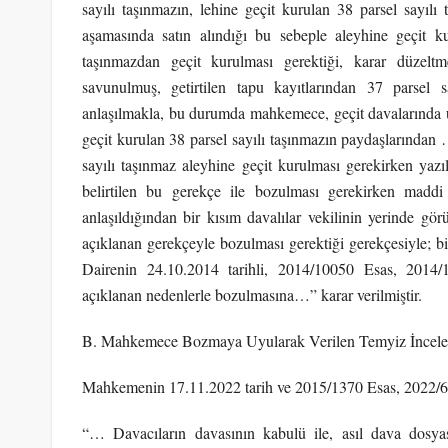
sayılı taşınmazın, lehine geçit kurulan 38 parsel sayıl
aşamasında satın alındığı bu sebeple aleyhine geçit ku
taşınmazdan geçit kurulması gerektiği, karar düzeltm
savunulmuş, getirtilen tapu kayıtlarından 37 parsel s
anlaşılmakla, bu durumda mahkemece, geçit davalarında uy
geçit kurulan 38 parsel sayılı taşınmazın paydaşlarından 
sayılı taşınmaz aleyhine geçit kurulması gerekirken yazı
belirtilen bu gerekçe ile bozulması gerekirken madd
anlaşıldığından bir kısım davalılar vekilinin yerinde gö
açıklanan gerekçeyle bozulması gerektiği gerekçesiyle; bir
Dairenin 24.10.2014 tarihli, 2014/10050 Esas, 2014/1
açıklanan nedenlerle bozulmasına…” karar verilmiştir.
B. Mahkemece Bozmaya Uyularak Verilen Temyiz İncel
Mahkemenin 17.11.2022 tarih ve 2015/1370 Esas, 2022/640 
“… Davacıların davasının kabulü ile, asıl dava dosy