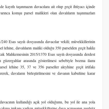
e kayıtlı taşınmazın davacılara ait olup geçit ihtiyacı içinde
rınca komşu parsel malikleri olan davalıların taşınmazları
40 Esas sayılı dosyasında davacılar vekili; müvekkillerinin
el lehine, davalıların maliki olduğu 350 parselden geçit hakkı
ukuk Mahkemesinin 2015/1370 Esas sayılı dosyasında derdest
n güzergahlar arasında gösterilmesi sebebiyle bozma ilamı
rsel lehine 35, 37 ve 356 parseller aleyhine geçit irtifakı
sürerek, davaların birleştirilmesini ve davanın kabulüne karar
avacının kullandığı açık yol olduğunu, bu yol ile ana yola
a çıkma imkanı varken müvekkillerine dava açmasının usulsüz