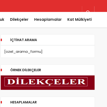
uk
Dilekçeler
Hesaplamalar
Kat Mülkiyeti
İÇTIHAT ARAMA
[ozel_arama_formu]
ÖRNEK DILEKÇELER
HESAPLAMALAR