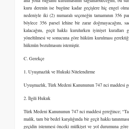
ana yolla bağlantı kurulmasının sağlanabileceğini, bu sur
kuru derenin ise bugüne kadar geçişlere hiç engel olma
nedeniyle iki (2) numaralı seçeneğin tamamının 356 pars
böylece 356 parsel lehine bir zarar doğmayacağını, sa
kalacağını, geçit hakkı kurulurken iyiniyet kurallar
yöneltilmesi ve sonucuna göre hüküm kurulması gerektiğini
hükmün bozulmasını istemiştir.
C. Gerekçe
1. Uyuşmazlık ve Hukuki Nitelendirme
Uyuşmazlık, Türk Medeni Kanununun 747 nci maddesi gereğ
2. İlgili Hukuk
Türk Medeni Kanununun 747 nci maddesi gereğince; “Taşı
malik, tam bir bedel karşılığında bir geçit hakkı tanınmas
geçidin istenmesi önceki mülkiyet ve yol durumuna gör