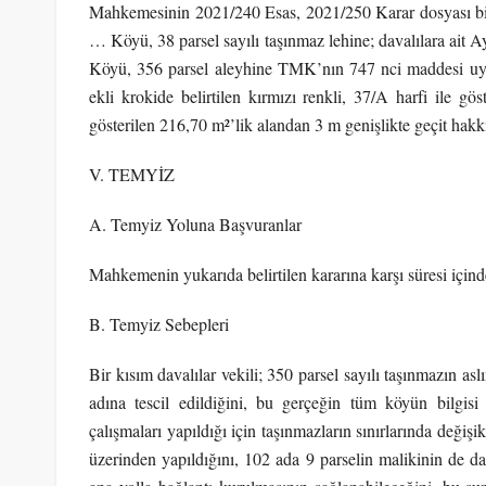
Mahkemesinin 2021/240 Esas, 2021/250 Karar dosyası birlik
… Köyü, 38 parsel sayılı taşınmaz lehine; davalılara ait A
Köyü, 356 parsel aleyhine TMK’nın 747 nci maddesi uyarı
ekli krokide belirtilen kırmızı renkli, 37/A harfi ile gö
gösterilen 216,70 m²’lik alandan 3 m genişlikte geçit hakkı
V. TEMYİZ
A. Temyiz Yoluna Başvuranlar
Mahkemenin yukarıda belirtilen kararına karşı süresi içind
B. Temyiz Sebepleri
Bir kısım davalılar vekili; 350 parsel sayılı taşınmazın 
adına tescil edildiğini, bu gerçeğin tüm köyün bilgisi
çalışmaları yapıldığı için taşınmazların sınırlarında değiş
üzerinden yapıldığını, 102 ada 9 parselin malikinin de da