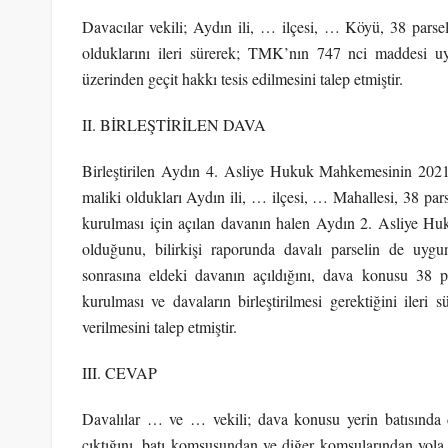
Davacılar vekili; Aydın ili, … ilçesi, … Köyü, 38 parseld
olduklarını ileri sürerek; TMK’nın 747 nci maddesi uya
üzerinden geçit hakkı tesis edilmesini talep etmiştir.
II. BİRLEŞTİRİLEN DAVA
Birleştirilen Aydın 4. Asliye Hukuk Mahkemesinin 2021/2
maliki oldukları Aydın ili, … ilçesi, … Mahallesi, 38 pars
kurulması için açılan davanın halen Aydın 2. Asliye H
olduğunu, bilirkişi raporunda davalı parselin de uygu
sonrasına eldeki davanın açıldığını, dava konusu 38 pa
kurulması ve davaların birleştirilmesi gerektiğini ileri 
verilmesini talep etmiştir.
III. CEVAP
Davalılar … ve … vekili; dava konusu yerin batısında d
çıktığını, batı komşusundan ve diğer komşularından yol