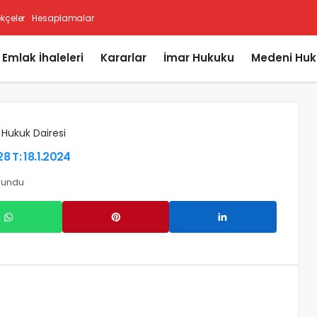
ekçeler
Hesaplamalar
i Emlak İhaleleri
Kararlar
İmar Hukuku
Medeni Huk
 Hukuk Dairesi
8 T: 18.1.2024
kundu