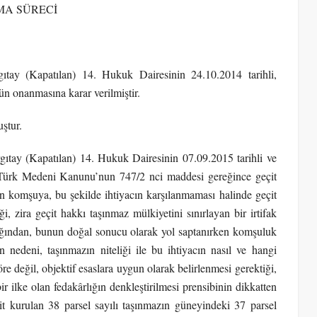
MA SÜRECİ
rgıtay (Kapatılan) 14. Hukuk Dairesinin 24.10.2014 tarihli,
n onanmasına karar verilmiştir.
ştur.
gıtay (Kapatılan) 14. Hukuk Dairesinin 07.09.2015 tarihli ve
 Türk Medeni Kanunu’nun 747/2 nci maddesi gereğince geçit
n komşuya, bu şekilde ihtiyacın karşılanmaması halinde geçit
i, zira geçit hakkı taşınmaz mülkiyetini sınırlayan bir irtifak
ğından, bunun doğal sonucu olarak yol saptanırken komşuluk
ın nedeni, taşınmazın niteliği ile bu ihtiyacın nasıl ve hangi
öre değil, objektif esaslara uygun olarak belirlenmesi gerektiği,
r ilke olan fedakârlığın denkleştirilmesi prensibinin dikkatten
it kurulan 38 parsel sayılı taşınmazın güneyindeki 37 parsel