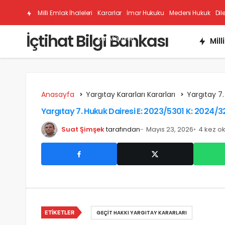
Milli Emlak İhaleleri
Kararlar
İmar Hukuku
Medeni Hukuk
Dil
İçtihat Bilgi Bankası
Kat Mülkiyeti
Mill
Anasayfa
Yargıtay Kararları Kararları
Yargıtay 7.
Yargıtay 7. Hukuk Dairesi E: 2023/5301 K: 2024/32
Suat Şimşek
tarafından
Mayıs 23, 2026
4 kez o
ETIKETLER
GEÇIT HAKKI YARGITAY KARARLARI