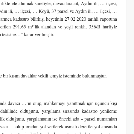
te ele alınmak suretiyle; davacılara ait, Aydın ili, … ilçesi,
ydın ili, … ilçesi, … Köyü, 37 parsel ve Aydın ili, … ilçesi, …
nca kadastro bilirkişi heyetinin 27.02.2020 tarihli raporuna
sterilen 291,65 m²’lik alandan ve yeşil renkli, 356/B harfiyle
 tesisine…” karar verilmiştir.
e bir kısım davalılar vekili temyiz isteminde bulunmuştur.
aslında davacı …’in olup, mahkemeyi yanıltmak için üçüncü kişi
 dahilinde olduğunu, yargılama sırasında kadastro yenileme
iklik olduğunu, yargılamanın ise önceki ada – parsel numaraları
vacı … olup oradan yol verilerek asmalı dere ile yol arasında