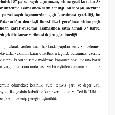
indeki 37 parsel sayılı taşınmazın, lehine geçit kurulan 38
rar düzeltme aşamasında satın alındığı, bu sebeple aleyhine
 parsel sayılı taşınmazdan geçit kurulması gerektiği, bu
karlığın denkleştirilmesi ilkesi gereğince lehine geçit
fından karar düzeltme aşamasında satın alınan 37 parsel
ılı şekilde karar verilmesi doğru görülmediği.
ilgili olarak verilen karar hakkında yapılan temyiz incelemesi
avalılar vekilinin karar düzeltme isteğinde bulunması üzerine
e istemi kabul edilerek mahkeme kararının bozulmasına karar
 yargılama sonucunda; asıl ve birleştirilen davanın kabulüne
emyiz edilmekle; kesinlik, süre, temyiz şartı ve diğer usul
yiz dilekçesinin kabulüne karar verildikten ve Tetkik Hâkimi
belgeler incelenip gereği düşünüldü: