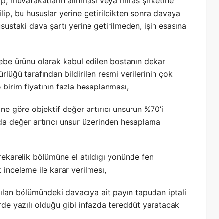
ip, muvafakatların alınması veya miras şirketine
rilip, bu hususlar yerine getirildikten sonra davaya
staki dava şartı yerine getirilmeden, işin esasına
ebe ürünu olarak kabul edilen bostanın dekar
lüğü tarafından bildirilen resmi verilerinin çok
 birim fiyatının fazla hesaplanması,
rine göre objektif değer artırıcı unsurun %70’i
 değer artırıcı unsur üzerinden hesaplama
rekarelik bölümüne el atıldıgı yonünde fen
k inceleme ile karar verilmesı,
lan bölümündeki davacıya ait payın tapudan iptali
yerde yazılı olduğu gibi infazda tereddüt yaratacak