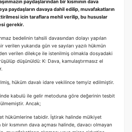
taşınmazın paydaşlarından bir kısmının dava
ya paydaşların davaya dahil edilip, muvafakatların
rilmesi icin taraflara mehil verilip, bu hususlar
si gerekir.
ınmaz bedelinin tahsili davasından dolayı yapılan
 verilen yukarıda gün ve sayıları yazılı hükmün
den verilen dilekçe ile istenilmiş olmakla dosyadaki
rüşülüp düşünüldü: K: Dava, kamulaştırmasız el
r.
iş, hüküm davalı idare vekilince temyiz edilmiştir.
inde kabulü ile gelir metoduna göre değerinin tesbit
rülmemiştir. Ancak;
t hükümlerine tabidir. İştirak halinde mülkiyet
 bir kısmının dava açması halinde, davacı olmayan