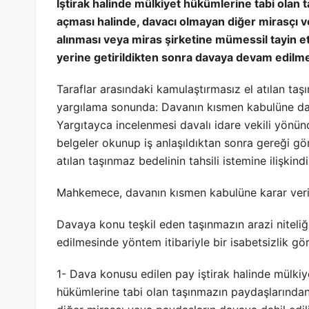
İştirak halinde mülkiyet hükümlerine tabi olan 
açması halinde, davacı olmayan diğer mirasçı ve
alınması veya miras şirketine mümessil tayin etti
yerine getirildikten sonra davaya devam edilme
Taraflar arasındaki kamulaştırmasız el atılan taş
yargılama sonunda: Davanın kısmen kabulüne dair
Yargıtayca incelenmesi davalı idare vekili yönün
belgeler okunup iş anlaşıldıktan sonra gereği gö
atılan taşınmaz bedelinin tahsili istemine ilişkindi
Mahkemece, davanın kısmen kabulüne karar verilm
Davaya konu teşkil eden taşınmazın arazi niteliğ
edilmesinde yöntem itibariyle bir isabetsizlik gö
1- Dava konusu edilen pay iştirak halinde mülkiye
hükümlerine tabi olan taşınmazın paydaşlarından