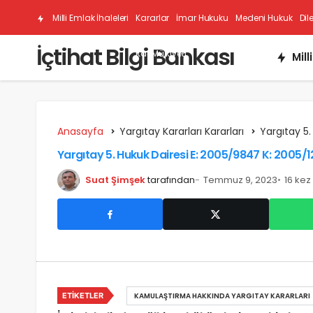
Milli Emlak İhaleleri
Kararlar
İmar Hukuku
Medeni Hukuk
Dil
İçtihat Bilgi Bankası
Kat Mülkiyeti
Mill
Anasayfa
Yargıtay Kararları Kararları
Yargıtay 5.
Yargıtay 5. Hukuk Dairesi E: 2005/9847 K: 2005/1
Suat Şimşek
tarafından
Temmuz 9, 2023
16 ke
ETIKETLER
KAMULAŞTIRMA HAKKINDA YARGITAY KARARLARI