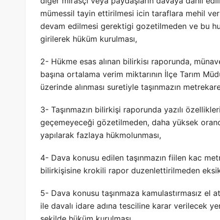
diğer mirasçı veya paydaşların davaya dahil edil
mümessil tayin ettirilmesi icin taraflara mehil ve
devam edilmesi gerektigi gozetilmeden ve bu husu
girilerek hüküm kurulması,
2- Hükme esas alınan bilirkisı raporunda, münav
başına ortalama verim miktarının İlçe Tarım Müdür
üzerinde alınması suretiyle taşınmazın metrekare
3- Taşınmazın bilirkişi raporunda yazılı özellikle
geçemeyeceği gözetilmeden, daha yüksek oranda
yapılarak fazlaya hükmolunması,
4- Dava konusu edilen taşınmazın fiilen kac met
bilirkişisine krokili rapor duzenlettirilmeden eksi
5- Dava konusu taşınmaza kamulastırmasız el atı
ile davalı idare adına tesciline karar verilecek 
şekilde hüküm kurulması,