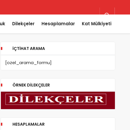
uk
Dilekçeler
Hesaplamalar
Kat Mülkiyeti
İÇTIHAT ARAMA
[ozel_arama_formu]
ÖRNEK DILEKÇELER
HESAPLAMALAR