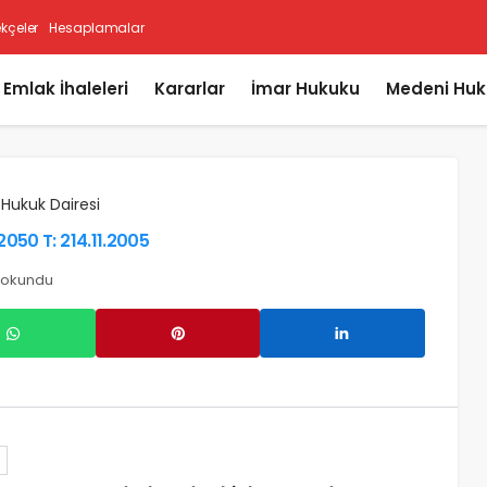
ekçeler
Hesaplamalar
i Emlak İhaleleri
Kararlar
İmar Hukuku
Medeni Huk
 Hukuk Dairesi
2050 T: 214.11.2005
z okundu