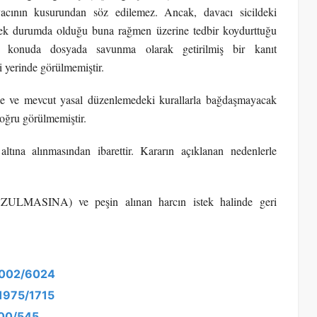
avacının kusurundan söz edilemez. Ancak, davacı sicildeki
ecek durumda olduğu buna rağmen üzerine tedbir koydurttuğu
Bu konuda dosyada savunma olarak getirilmiş bir kanıt
yerinde görülmemiştir.
e ve mevcut yasal düzenlemedeki kurallarla bağdaşmayacak
doğru görülmemiştir.
ltına alınmasından ibarettir. Kararın açıklanan nedenlerle
BOZULMASINA) ve peşin alınan harcın istek halinde geri
 2002/6024
 1975/1715
000/545