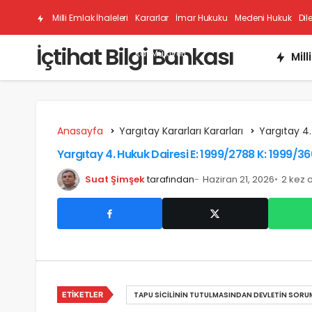
Milli Emlak İhaleleri
Kararlar
İmar Hukuku
Medeni Hukuk
Dil
İçtihat Bilgi Bankası
Kat Mülkiyeti
Mill
Anasayfa
Yargıtay Kararları Kararları
Yargıtay 4.
Yargıtay 4. Hukuk Dairesi E: 1999/2788 K: 1999/3
Suat Şimşek
tarafından
Haziran 21, 2026
2 kez 
ETIKETLER
TAPU SICILININ TUTULMASINDAN DEVLETIN SORU