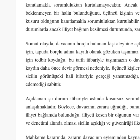
kanıtlamakla sorumluluktan kurtulamayacaktır. Ancak
beklenmeyen bir halin bulunduğunu, üçüncü kişinin veya
kusuru olduğunu kanıtlamakla sorumluluktan kurtulabilir
durumlarda ancak illiyet bağının kesilmesi durumunda, zar
Somut olayda, davacının borçlu bulunan kişi aleyhine açtı
için, tapuda borçlu adına kayıtlı olarak gözüken taşınmaz
için tedbir koyduğu, bu tarih itibariyle taşınmazın o da
kaydın daha önce devir görmesi nedeniyle, üçüncü kişiler
sicilin görünüşteki hali itibariyle gerçeği yansıtmadığ
edemediği sabittir.
Açıklanan şu durum itibariyle aslında kusursuz soruml
anlaşılmaktadır. Böylece, davacının zarara uğradığı, bun
illiyet bağlamda bulunduğu, illiyeti kesen bir olgunun var 
ve denetimi altında olması sicilin açıklığı ve güvenirliği ilke
Mahkeme kararında, zararın davacının eyleminden kaynak