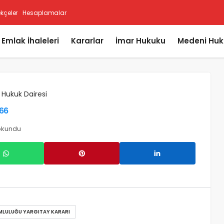
ekçeler
Hesaplamalar
i Emlak İhaleleri
Kararlar
İmar Hukuku
Medeni Huk
 Hukuk Dairesi
666
okundu
MLULUĞU YARGITAY KARARI