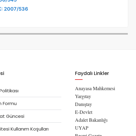
 K: 2007/536
si
Faydalı Linkler
Anayasa Mahkemesi
 Politikası
Yargıtay
im Formu
Danıştay
E-Devlet
at Güncesi
Adalet Bakanlığı
UYAP
tesi Kullanım Koşulları
Resmi Gazete