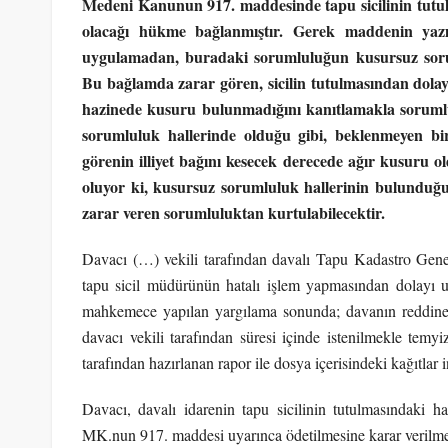
Medeni Kanunun 917. maddesinde tapu sicilinin tutu
olacağı hükme bağlanmıştır. Gerek maddenin yaz
uygulamadan, buradaki sorumluluğun kusursuz soru
Bu bağlamda zarar gören, sicilin tutulmasından dola
hazinede kusuru bulunmadığını kanıtlamakla soruml
sorumluluk hallerinde olduğu gibi, beklenmeyen bi
görenin illiyet bağını kesecek derecede ağır kusuru
oluyor ki, kusursuz sorumluluk hallerinin bulunduğ
zarar veren sorumluluktan kurtulabilecektir.
Davacı (…) vekili tarafından davalı Tapu Kadastro Gene
tapu sicil müdürünün hatalı işlem yapmasından dolayı 
mahkemece yapılan yargılama sonunda; davanın reddine d
davacı vekili tarafından süresi içinde istenilmekle temyi
tarafından hazırlanan rapor ile dosya içerisindeki kağıtlar
Davacı, davalı idarenin tapu sicilinin tutulmasındaki ha
MK.nun 917. maddesi uyarınca ödetilmesine karar verilmesi