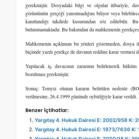
gerekmiştir. Dosyadaki bilgi ve olgular itibariyle, d
görüntünün gerçeği yansıtmadığını biliyor veya bilebil
kanıtlandığı takdirde kusurundan söz edilebilir. 
bulunmamaktadır. Bu bakımdan da mahkemenin gerekçesi 
Mahkemenin açıklanan bu yönleri gözetmeden, dosya il
biçimde yazılı gerekçe ile davanın reddine karar vermesi 
Yapılacak iş, davacının zararının belirlenerek hüküm a
bozulması gerekmiştir.
Sonuç: Temyiz olunan kararın belirtilen nedenle (
verilmesine, 26.4.1999 gününde oybirliğiyle karar verildi.
Benzer İçtihatlar:
Yargıtay 4. Hukuk Dairesi E: 2002/958 K:
Yargıtay 4. Hukuk Dairesi E: 1973/7636 K:
Yargıtay 4. Hukuk Dairesi E: 2000/18 K: 2