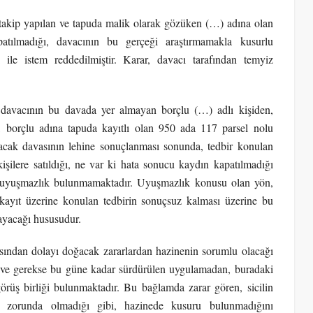
 takip yapılan ve tapuda malik olarak gözüken (…) adına olan
atılmadığı, davacının bu gerçeği araştırmamakla kusurlu
ile istem reddedilmiştir. Karar, davacı tarafından temyiz
 davacının bu davada yer almayan borçlu (…) adlı kişiden,
da, borçlu adına tapuda kayıtlı olan 950 ada 117 parsel nolu
alacak davasının lehine sonuçlanması sonunda, tedbir konulan
şilere satıldığı, ne var ki hata sonucu kaydın kapatılmadığı
a uyuşmazlık bulunmamaktadır. Uyuşmazlık konusu olan yön,
kayıt üzerine konulan tedbirin sonuçsuz kalması üzerine bu
ayacağı hususudur.
ından dolayı doğacak zararlardan hazinenin sorumlu olacağı
 ve gerekse bu güne kadar sürdürülen uygulamadan, buradaki
üş birliği bulunmaktadır. Bu bağlamda zarar gören, sicilin
k zorunda olmadığı gibi, hazinede kusuru bulunmadığını