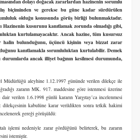
lmasından dolayı doğacak zararlardan hazinenin sorumlu
ılış biçiminden ve gerekse bu güne kadar sürdürülen
mluluk olduğu konusunda görüş birliği bulunmaktadır.
yı Hazinenin kusurunu kanıtlamak zorunda olmadığı gibi,
uluktan kurtulamayacaktır. Ancak hazine, tüm kusursuz
r halin bulunduğunu, üçüncü kişinin veya bizzat zarar
 olduğunu kanıtlamakla sorumluluktan kurtulabilir. Demek
u durumlarda ancak illiyet bağının kesilmesi durumunda,
l Müdürlüğü aleyhine 1.12.1997 gününde verilen dilekçe ile
uğradığı zararın MK. 917. maddesine göre istenmesi üzerine
air verilen 1.6.1998 günlü kararın Yargıtay’ca incelenmesi
z dilekçesinin kabulüne karar verildikten sonra tetkik hakimi
 incelenerek gereği görüşüldü:
talı işlemi nedeniyle zarar gördüğünü belirterek, bu zararın
ni istemiştir.