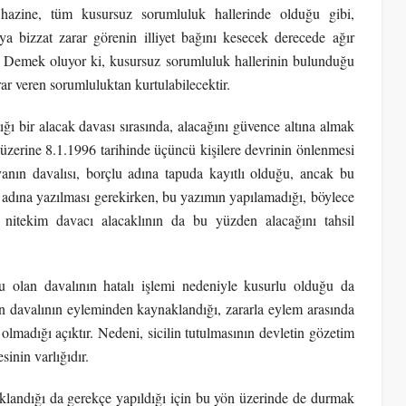
 hazine, tüm kusursuz sorumluluk hallerinde olduğu gibi,
 bizzat zarar görenin illiyet bağını kesecek derecede ağır
. Demek oluyor ki, kusursuz sorumluluk hallerinin bulunduğu
ar veren sorumluluktan kurtulabilecektir.
ğı bir alacak davası sırasında, alacağını güvence altına almak
 üzerine 8.1.1996 tarihinde üçüncü kişilere devrinin önlenmesi
vanın davalısı, borçlu adına tapuda kayıtlı olduğu, ancak bu
 adına yazılması gerekirken, bu yazımın yapılamadığı, böylece
ı, nitekim davacı alacaklının da bu yüzden alacağını tahsil
u olan davalının hatalı işlemi nedeniyle kusurlu olduğu da
un davalının eyleminden kaynaklandığı, zararla eylem arasında
olmadığı açıktır. Nedeni, sicilin tutulmasının devletin gözetim
sinin varlığıdır.
landığı da gerekçe yapıldığı için bu yön üzerinde de durmak