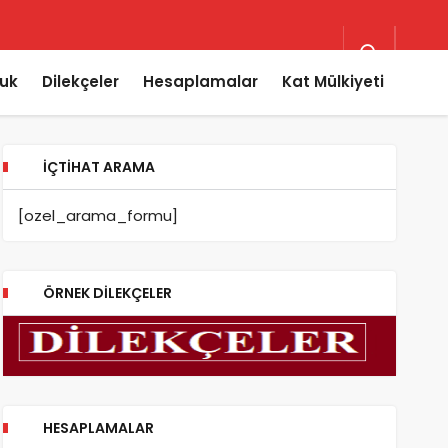
uk
Dilekçeler
Hesaplamalar
Kat Mülkiyeti
İÇTIHAT ARAMA
[ozel_arama_formu]
ÖRNEK DILEKÇELER
HESAPLAMALAR