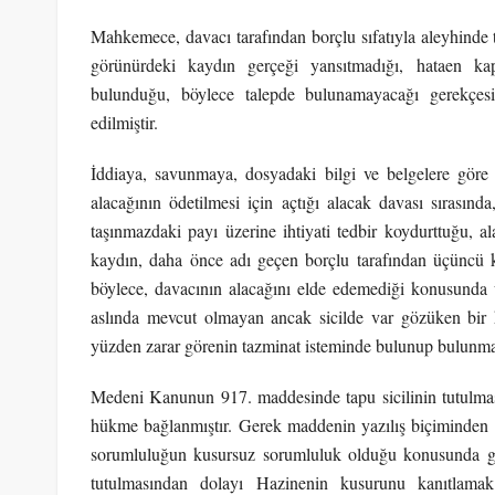
Mahkemece, davacı tarafından borçlu sıfatıyla aleyhinde
görünürdeki kaydın gerçeği yansıtmadığı, hataen kap
bulunduğu, böylece talepde bulunamayacağı gerekçesi 
edilmiştir.
İddiaya, savunmaya, dosyadaki bilgi ve belgelere göre
alacağının ödetilmesi için açtığı alacak davası sırasın
taşınmazdaki payı üzerine ihtiyati tedbir koydurttuğu, 
kaydın, daha önce adı geçen borçlu tarafından üçüncü ki
böylece, davacının alacağını elde edemediği konusund
aslında mevcut olmayan ancak sicilde var gözüken bir 
yüzden zarar görenin tazminat isteminde bulunup bulunm
Medeni Kanunun 917. maddesinde tapu sicilinin tutulmas
hükme bağlanmıştır. Gerek maddenin yazılış biçiminden
sorumluluğun kusursuz sorumluluk olduğu konusunda gör
tutulmasından dolayı Hazinenin kusurunu kanıtlama