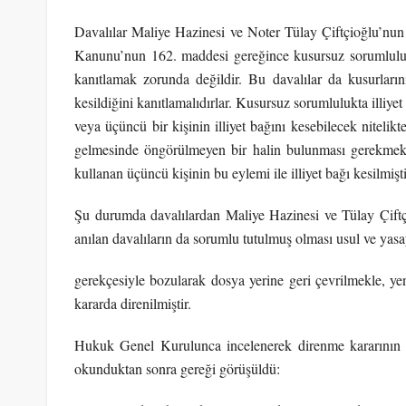
Davalılar Maliye Hazinesi ve Noter Tülay Çiftçioğlu’nu
Kanunu’nun 162. maddesi gereğince kusursuz sorumlulukt
kanıtlamak zorunda değildir. Bu davalılar da kusurları
kesildiğini kanıtlamalıdırlar. Kusursuz sorumlulukta illiye
veya üçüncü bir kişinin illiyet bağını kesebilecek niteli
gelmesinde öngörülmeyen bir halin bulunması gerekmekte
kullanan üçüncü kişinin bu eylemi ile illiyet bağı kesilmişti
Şu durumda davalılardan Maliye Hazinesi ve Tülay Çift
anılan davalıların da sorumlu tutulmuş olması usul ve yasa
gerekçesiyle bozularak dosya yerine geri çevrilmekle, 
kararda direnilmiştir.
Hukuk Genel Kurulunca incelenerek direnme kararının sü
okunduktan sonra gereği görüşüldü: