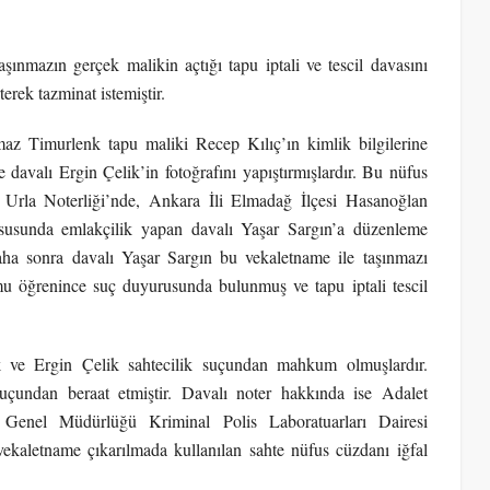
şınmazın gerçek malikin açtığı tapu iptali ve tescil davasını
erek tazminat istemiştir.
maz Timurlenk tapu maliki Recep Kılıç’ın kimlik bilgilerine
 davalı Ergin Çelik’in fotoğrafını yapıştırmışlardır. Bu nüfus
u Urla Noterliği’nde, Ankara İli Elmadağ İlçesi Hasanoğlan
ususunda emlakçilik yapan davalı Yaşar Sargın’a düzenleme
aha sonra davalı Yaşar Sargın bu vekaletname ile taşınmazı
mu öğrenince suç duyurusunda bulunmuş ve tapu iptali tescil
k ve Ergin Çelik sahtecilik suçundan mahkum olmuşlardır.
suçundan beraat etmiştir. Davalı noter hakkında ise Adalet
t Genel Müdürlüğü Kriminal Polis Laboratuarları Dairesi
vekaletname çıkarılmada kullanılan sahte nüfus cüzdanı iğfal