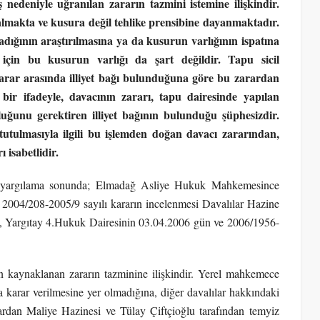
nedeniyle uğranılan zararın tazmini istemine ilişkindir.
makta ve kusura değil tehlike prensibine dayanmaktadır.
dığının araştırılmasına ya da kusurun varlığının ispatına
 için bu kusurun varlığı da şart değildir. Tapu sicil
arar arasında illiyet bağı bulunduğuna göre bu zarardan
ir ifadeyle, davacının zararı, tapu dairesinde yapılan
uğunu gerektiren illiyet bağının bulunduğu şüphesizdir.
tutulmasıyla ilgili bu işlemden doğan davacı zararından,
isabetlidir.
lan yargılama sonunda; Elmadağ Asliye Hukuk Mahkemesince
2004/208-2005/9 sayılı kararın incelenmesi Davalılar Hazine
ine, Yargıtay 4.Hukuk Dairesinin 03.04.2006 gün ve 2006/1956-
n kaynaklanan zararın tazminine ilişkindir. Yerel mahkemece
a karar verilmesine yer olmadığına, diğer davalılar hakkındaki
rdan Maliye Hazinesi ve Tülay Çiftçioğlu tarafından temyiz