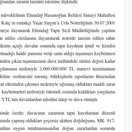
anılan zararın tazmini istemine ilişkindir.
le; müvekkilinin Elmadağ Hasanoğlan Beldesi Sanayi Mahallesi
 Kılıç’ın emlakçi Yaşar Sargın’a Urla Noterliğinin 30.07.2001
etnameye dayanarak Elmadağ Tapu Sicil Müdürlüğünde yapılan
ahte nüfus cüzdanına dayanılarak noterde tanzim edilen sahte
ikinin açtığı davalar sonunda tapu kaydının iptali ve kendisi
lmadığı halde parasını verip satın aldığı taşınmazı kaybetmesi
linden çıkan taşınmazının dava tarihindeki sürüm değeri kadar
rgılanması nedeniyle 2.000.000.000 TL manevi tazminatının
ine verilmesini istemiş; bilirkişilerin raporlarını ibrazından
ın ellerinden çıkması nedeniyle uğramış oldukları maddi zarar
 kaybetmeleri nedeniyle ödemek zorunda kaldıkları yargılama
YTL’nin davalılardan tahsilini talep ve dava etmiştir.
inde özetle; davacının zararının tapu kayıtlarının düzenli
arında yapmış oldukları geçersiz akitten doğduğunu, MK. 917.
usulüne uygun tutulmamasından doğan zararlardan sorumlu