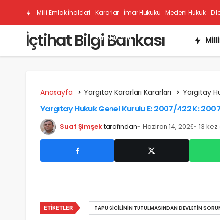
Milli Emlak İhaleleri
Kararlar
İmar Hukuku
Medeni Hukuk
Dil
İçtihat Bilgi Bankası
Kat Mülkiyeti
Mill
Anasayfa
Yargıtay Kararları Kararları
Yargıtay H
Yargıtay Hukuk Genel Kurulu E: 2007/422 K: 200
Suat Şimşek
tarafından
Haziran 14, 2026
13 kez
ETIKETLER
TAPU SICILININ TUTULMASINDAN DEVLETIN SORU