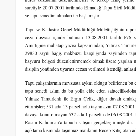
suretiyle 20.07.2001 tarihinde Elmadağ Tapu Sicil Müdür
ve tapu senedini almaları ile başlamıştır.
Tapu ve Kadastro Genel Müdürlüğü Müfettişliğinin raporu
ceza dosyası içinde bulunan 13.08.2001 tarihli 676
Amirliğine muhatap yazısı kapsamından; Yılmaz Timurlen
29830 sayılı bağış makbuzu karşılığında zayiinden tap
başvuru belgesi düzenlettirmemek olmak üzere yapılan us
disiplin yönünden uyarma cezası verilmesi istendiği anlaşı
Tapu çalışanlarının mevzuata aykırı olduğu belirlenen bu 
tapu senedi aslını da bu yolla elde eden sahtecilik-dola
Yılmaz Timurlenk ile Ergin Çelik, diğer davalı emlakçi
ettirmişler; 531 ada 13 parsel nolu taşınmazın 07.08.2001
davaya konu olmayan 532 ada 1 parselin de 06.08.2001 ta
Rasim Kahraman’a tapuda satışını gerçekleştirmişlerdir.
açıklama kısmında taşınmaz malikinin Recep Kılıç olan ad