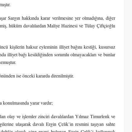
ıştır.
şar Sargın hakkında karar verilmesine yer olmadığına, diğer
lmiş, hüküm davalılardan Maliye Hazinesi ve Tülay Çiftçioğlu
ü kişilerin haksız eyleminin illiyet bağını kestiği, kusursuz
nda illiyet bağı kesildiğinden sorumlu olmayacakları ve bunlar
ozmuştur.
nden ise önceki kararda direnilmiştir.
ya konulmasında yarar vardır;
an olay ve işlemler zinciri davalılardan Yılmaz Timurlenk ve
gilerine ulaşarak davalı Ergin Çelik’in resmini taşıyan sahte
 dublör olarak yine resmi bulunan Ergin Çelik’i kullanmak