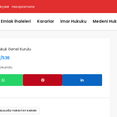
ekçeler
Hesaplamalar
i Emlak İhaleleri
Kararlar
İmar Hukuku
Medeni Huk
ukuk Genel Kurulu
7/536
 okundu
MLULUĞU YARGITAY KARARI