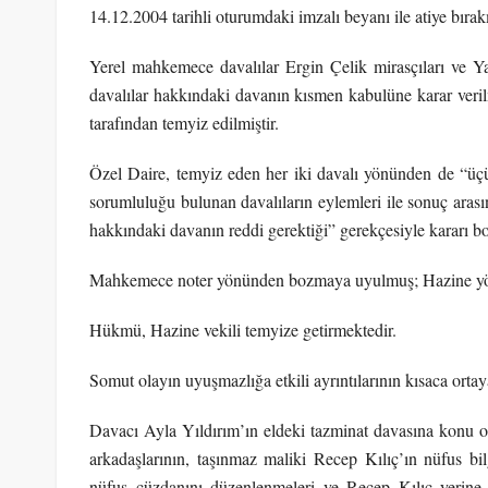
14.12.2004 tarihli oturumdaki imzalı beyanı ile atiye bırakm
Yerel mahkemece davalılar Ergin Çelik mirasçıları ve Ya
davalılar hakkındaki davanın kısmen kabulüne karar veri
tarafından temyiz edilmiştir.
Özel Daire, temyiz eden her iki davalı yönünden de “üçünc
sorumluluğu bulunan davalıların eylemleri ile sonuç arası
hakkındaki davanın reddi gerektiği” gerekçesiyle kararı b
Mahkemece noter yönünden bozmaya uyulmuş; Hazine yönü
Hükmü, Hazine vekili temyize getirmektedir.
Somut olayın uyuşmazlığa etkili ayrıntılarının kısaca orta
Davacı Ayla Yıldırım’ın eldeki tazminat davasına konu ol
arkadaşlarının, taşınmaz maliki Recep Kılıç’ın nüfus bil
nüfus cüzdanını düzenlenmeleri ve Recep Kılıç yerine