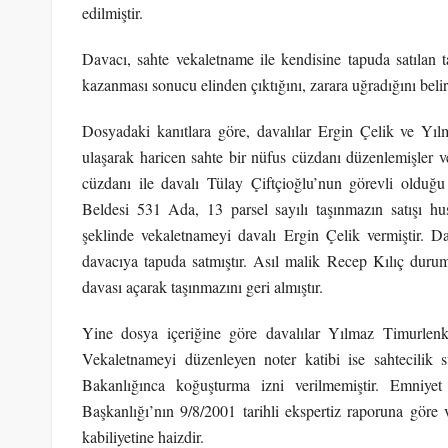
edilmiştir.
Davacı, sahte vekaletname ile kendisine tapuda satılan ta
kazanması sonucu elinden çıktığını, zarara uğradığını belirt
Dosyadaki kanıtlara göre, davalılar Ergin Çelik ve Yıl
ulaşarak haricen sahte bir nüfus cüzdanı düzenlemişler ve
cüzdanı ile davalı Tülay Çiftçioğlu’nun görevli olduğ
Beldesi 531 Ada, 13 parsel sayılı taşınmazın satışı h
şeklinde vekaletnameyi davalı Ergin Çelik vermiştir. D
davacıya tapuda satmıştır. Asıl malik Recep Kılıç duru
davası açarak taşınmazını geri almıştır.
Yine dosya içeriğine göre davalılar Yılmaz Timurlen
Vekaletnameyi düzenleyen noter katibi ise sahtecilik 
Bakanlığınca koğuşturma izni verilmemiştir. Emniye
Başkanlığı’nın 9/8/2001 tarihli ekspertiz raporuna göre 
kabiliyetine haizdir.