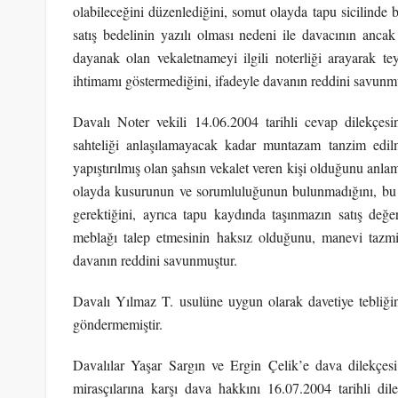
olabileceğini düzenlediğini, somut olayda tapu sicilinde 
satış bedelinin yazılı olması nedeni ile davacının ancak
dayanak olan vekaletnameyi ilgili noterliği arayarak teyi
ihtimamı göstermediğini, ifadeyle davanın reddini savunm
Davalı Noter vekili 14.06.2004 tarihli cevap dilekçesi
sahteliği anlaşılamayacak kadar muntazam tanzim edil
yapıştırılmış olan şahsın vekalet veren kişi olduğunu anla
olayda kusurunun ve sorumluluğunun bulunmadığını, bu 
gerektiğini, ayrıca tapu kaydında taşınmazın satış değe
meblağı talep etmesinin haksız olduğunu, manevi tazmin
davanın reddini savunmuştur.
Davalı Yılmaz T. usulüne uygun olarak davetiye tebliği
göndermemiştir.
Davalılar Yaşar Sargın ve Ergin Çelik’e dava dilekçesi
mirasçılarına karşı dava hakkını 16.07.2004 tarihli dil