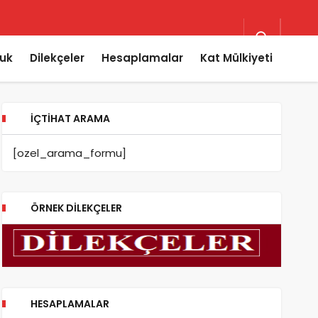
uk
Dilekçeler
Hesaplamalar
Kat Mülkiyeti
İÇTIHAT ARAMA
[ozel_arama_formu]
ÖRNEK DILEKÇELER
HESAPLAMALAR