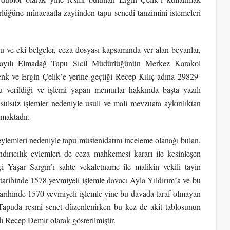
lüğüne müracaatla zayiinden tapu senedi tanzimini istemeleri
 ve eki belgeler, ceza dosyası kapsamında yer alan beyanlar,
 sayılı Elmadağ Tapu Sicil Müdürlüğünün Merkez Karakol
k ve Ergin Çelik’e yerine geçtiği Recep Kılıç adına 29829-
u verildiği ve işlemi yapan memurlar hakkında başta yazılı
ulsüz işlemler nedeniyle usuli ve mali mevzuata aykırılıktan
lmaktadır.
eylemleri nedeniyle tapu müstenidatını inceleme olanağı bulan,
ndırıcılık eylemleri de ceza mahkemesi kararı ile kesinleşen
 Yaşar Sargın’ı sahte vekaletname ile malikin vekili tayin
 tarihinde 1578 yevmiyeli işlemle davacı Ayla Yıldırım’a ve bu
rihinde 1570 yevmiyeli işlemle yine bu davada taraf olmayan
 Tapuda resmi senet düzenlenirken bu kez de akit tablosunun
ı Recep Demir olarak gösterilmiştir.