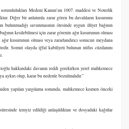
n sorumlulukları Medeni Kanun’un 1007. maddesi ve Noterlik
ur. Diğer bir anlatımla zarar gören bu davalıların kusurunu
nın bulunmadığı savunmasının ötesinde uygun illiyet bağının
t bağının kesilebilmesi için zarar görenin ağır kusurunun olması
kte ağır kusurunun olması veya zararlandırıcı sonucun meydana
dir. Somut olayda iğfal kabiliyeti bulunan nüfus cüzdanını
r.
çioğlu hakkındaki davanın reddi gerekirken yerel mahkemece
ya aykırı olup, karar bu nedenle bozulmalıdır.”
yeniden yapılan yargılama sonunda, mahkemece kısmen önceki
resinde temyiz edildiği anlaşıldıktan ve dosyadaki kağıtlar