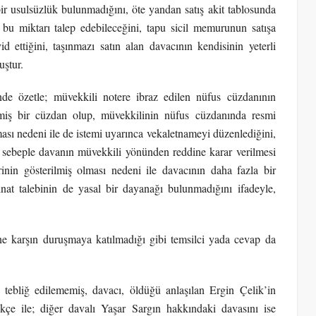
bir usulsüzlük bulunmadığını, öte yandan satış akit tablosunda
 bu miktarı talep edebileceğini, tapu sicil memurunun satışa
d ettiğini, taşınmazı satın alan davacının kendisinin yeterli
uştur.
nde özetle; müvekkili notere ibraz edilen nüfus cüzdanının
miş bir cüzdan olup, müvekkilinin nüfus cüzdanında resmi
ması nedeni ile de istemi uyarınca vekaletnameyi düzenlediğini,
sebeple davanın müvekkili yönünden reddine karar verilmesi
rinin gösterilmiş olması nedeni ile davacının daha fazla bir
at talebinin de yasal bir dayanağı bulunmadığını ifadeyle,
ne karşın duruşmaya katılmadığı gibi temsilci yada cevap da
 tebliğ edilememiş, davacı, öldüğü anlaşılan Ergin Çelik’in
ekçe ile; diğer davalı Yaşar Sargın hakkındaki davasını ise