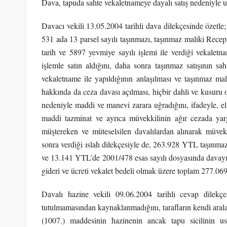
Dava, tapuda sahte vekaletnameye dayalı satış nedeniyle uğr
Davacı vekili 13.05.2004 tarihli dava dilekçesinde özet
531 ada 13 parsel sayılı taşınmazı, taşınmaz maliki Recep
tarih ve 5897 yevmiye sayılı işlemi ile verdiği vekal
işlemle satın aldığını, daha sonra taşınmaz satışının s
vekaletname ile yapıldığının anlaşılması ve taşınmaz mal
hakkında da ceza davası açılması, hiçbir dahli ve kusuru o
nedeniyle maddi ve manevi zarara uğradığını, ifadeyle, e
maddi tazminat ve ayrıca müvekkilinin ağır cezada ya
müştereken ve müteselsilen davalılardan alınarak müvekkil
sonra verdiği ıslah dilekçesiyle de, 263.928 YTL taşınmaz
ve 13.141 YTL’de 2001/478 esas sayılı dosyasında davayı
gideri ve ücreti vekalet bedeli olmak üzere toplam 277.069 
Davalı hazine vekili 09.06.2004 tarihli cevap dilekçes
tutulmamasından kaynaklanmadığını, tarafların kendi aral
(1007.) maddesinin hazinenin ancak tapu sicilinin 