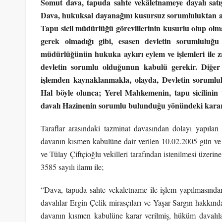
Somut dava, tapuda sahte vekâletnameye dayalı satış 
Dava, hukuksal dayanağını kusursuz sorumluluktan al
Tapu sicil müdürlüğü görevlilerinin kusurlu olup olma
gerek olmadığı gibi, esasen devletin sorumluluğu
müdürlüğünün hukuka aykırı eylem ve işlemleri ile z
devletin sorumlu olduğunun kabulü gerekir. Diğer b
işlemden kaynaklanmakla, olayda, Devletin sorumlul
Hal böyle olunca; Yerel Mahkemenin, tapu sicilinin 
davalı Hazinenin sorumlu bulunduğu yönündeki kararı 
Taraflar arasındaki tazminat davasından dolayı yapı
davanın kısmen kabulüne dair verilen 10.02.2005 gün ve 
ve Tülay Çiftçioğlu vekilleri tarafından istenilmesi üzer
3585 sayılı ilamı ile;
“Dava, tapuda sahte vekaletname ile işlem yapılmasında
davalılar Ergin Çelik mirasçıları ve Yaşar Sargın hakkınd
davanın kısmen kabulüne karar verilmiş, hüküm davalıla