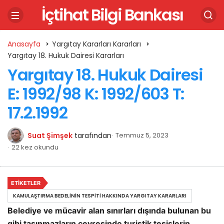
İçtihat Bilgi Bankası
Anasayfa
Yargıtay Kararları Kararları
Yargıtay 18. Hukuk Dairesi Kararları
Yargıtay 18. Hukuk Dairesi
E: 1992/98 K: 1992/603 T:
17.2.1992
Suat Şimşek
tarafından
Temmuz 5, 2023
22 kez okundu
ETIKETLER
KAMULAŞTIRMA BEDELININ TESPITI HAKKINDA YARGITAY KARARLARI
Belediye ve mücavir alan sınırları dışında bulunan bu
gibi taşınmazların çevresinde turistik tesislerin,