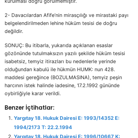
kurulması doğru görülmemiştir.
2- Davacılardan Afife’nin mirasçılığı ve mirastaki payı
belgelendirilmeden lehine hüküm tesisi de doğru
değildir.
SONUÇ: Bu itibarla, yukarıda açıklanan esaslar
gözönünde tutulmaksızın yazılı şekilde hüküm tesisi
isabetsiz, temyiz itirazları bu nedenlerle yerinde
olduğundan kabulü ile hükmün HUMK: nun 428.
maddesi gereğince (BOZULMASINA), temyiz peşin
harcının istek halinde iadesine, 17.2.1992 gününde
oybirliğiyle karar verildi.
Benzer İçtihatlar:
Yargıtay 18. Hukuk Dairesi E: 1993/14352 E:
1994/2173 T: 22.2.1994
Yargıtay 18. Hukuk Dairesi E: 1996/10667 K: