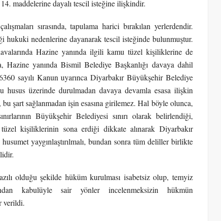
maddelerine dayalı tescil isteğine ilişkindir.
ışmaları sırasında, tapulama harici bırakılan yerlerdendir.
iği hukuki nedenlerine dayanarak tescil isteğinde bulunmuştur.
valarında Hazine yanında ilgili kamu tüzel kişiliklerine de
da, Hazine yanında Bismil Belediye Başkanlığı davaya dahil
 6360 sayılı Kanun uyarınca Diyarbakır Büyükşehir Belediye
 bu husus üzerinde durulmadan davaya devamla esasa ilişkin
, bu şart sağlanmadan işin esasına girilemez. Hal böyle olunca,
ırlarının Büyükşehir Belediyesi sınırı olarak belirlendiği,
tüzel kişiliklerinin sona erdiği dikkate alınarak Diyarbakır
usumet yaygınlaştırılmalı, bundan sonra tüm deliller birlikte
idir.
zılı olduğu şekilde hüküm kurulması isabetsiz olup, temyiz
ğundan kabulüyle sair yönler incelenmeksizin hükmün
verildi.