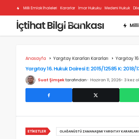
Milli Emlak İhaleleri
Kararlar
İmar Hukuku
Medeni Hukuk
Dil
İçtihat Bilgi Bankası
Kat Mülkiyeti
Mill
Anasayfa
Yargıtay Kararları Kararları
Yargıtay 16
Yargıtay 16. Hukuk Dairesi E: 2015/12585 K: 2018/1
Suat Şimşek
tarafından
Haziran 11, 2026
3 kez 
ETIKETLER
OLAĞANÜSTÜ ZAMANAŞIMI YARGITAY KARARLARI