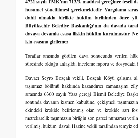
4721 sayılı TMK’nın 713/3. maddesi gereğince tescil da
husumet yöneltilmesi gerekmektedir. Yargılama sıra
dahil olmakla birlikte hüküm tarihinden önce yü
Büyükşehir Belediye Başkanlığı’nın da davada tara
davaya devamla esasa ilişkin hüküm kurulmuştur. Ne v
işin esasına girilemez.
Taraflar arasında görülen dava sonucunda verilen hükm
süresinde olduğu anlaşıldı, inceleme raporu ve dosy
Davacı Seyro Bozçalı vekili, Bozçalı Köyü çalışma alan
taşınmaz bölümü hakkında kazandırıcı zamanaşımı zilyet
sırasında 6360 sayılı Yasa gereği Bismil Belediye Başk
sonunda davanın kısmen kabulüne, çekişmeli taşınmazın f
ekindeki krokide belirlenmiş olan ve krokide sarı fos
metrekarelik taşınmazın birliğin son parsel numarası veril
verilmiş; hüküm, davalı Hazine vekili tarafından temyiz edi