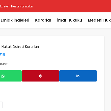
ekçeler
Hesaplamalar
i Emlak İhaleleri
Kararlar
İmar Hukuku
Medeni Huk
. Hukuk Dairesi Kararları
319
okundu