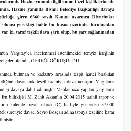
valarında Hazine yanında ilgili kamu tüzel kişiliklerine de
sında, Hazine yanında Bismil Belediye Başkanlığı davaya
rürlüğe giren 6360 sayılı Kanun uyarınca Diyarbakır
f olması gerektiği halde bu husus üzerinde durulmadan
ar ki, taraf teşkili dava şartı olup, bu şart sağlanmadan
ün Yargıtay’ca incelenmesi istenilmekle; temyiz isteğinin
adaki belgeler okundu, GEREĞİ GÖRÜŞÜLDÜ:
ında bulunan ve kadastro sırasında tespit harici bırakılan
liğine dayanarak tescil istemiyle dava açmıştır. Yargılama
anlığı davaya dahil edilmiştir. Mahkemece yapılan yargılama
en bilirkişisi M. Zahit Aktan’ın 20.04.2015 tarihli rapor ve
forlu kalemle boyalı olarak (C) harfiyle gösterilen 37.000
mek suretiyle davacı Seyro Bozçalı adına tapuya tesciline karar
lmiştir.