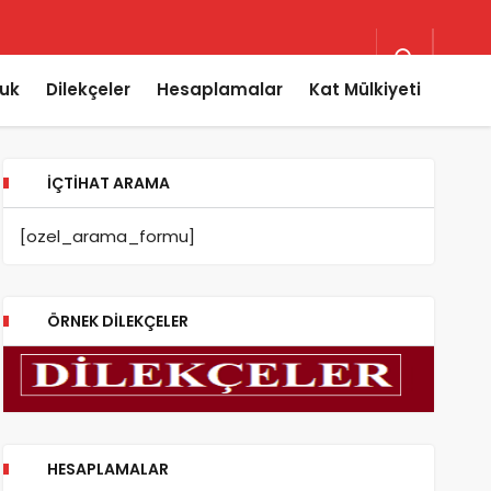
uk
Dilekçeler
Hesaplamalar
Kat Mülkiyeti
İÇTIHAT ARAMA
[ozel_arama_formu]
ÖRNEK DILEKÇELER
HESAPLAMALAR