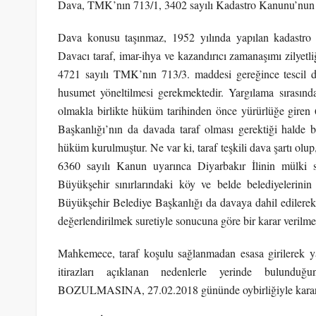
Dava, TMK’nın 713/1, 3402 sayılı Kadastro Kanunu’nun 14. 
Dava konusu taşınmaz, 1952 yılında yapılan kadastro çal
Davacı taraf, imar-ihya ve kazandırıcı zamanaşımı zilyetl
4721 sayılı TMK’nın 713/3. maddesi gereğince tescil da
husumet yöneltilmesi gerekmektedir. Yargılama sırasın
olmakla birlikte hüküm tarihinden önce yürürlüğe giren
Başkanlığı’nın da davada taraf olması gerektiği halde
hüküm kurulmuştur. Ne var ki, taraf teşkili dava şartı olup
6360 sayılı Kanun uyarınca Diyarbakır İlinin mülki sın
Büyükşehir sınırlarındaki köy ve belde belediyelerinin 
Büyükşehir Belediye Başkanlığı da davaya dahil edilerek h
değerlendirilmek suretiyle sonucuna göre bir karar verilmel
Mahkemece, taraf koşulu sağlanmadan esasa girilerek ya
itirazları açıklanan nedenlerle yerinde bulundu
BOZULMASINA, 27.02.2018 gününde oybirliğiyle karar 