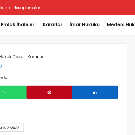
ekçeler
Hesaplamalar
i Emlak İhaleleri
Kararlar
İmar Hukuku
Medeni Huk
 Hukuk Dairesi Kararları
57
undu
AY KARARLARI