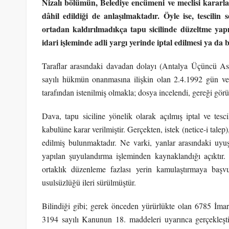
Nizalı bölümün, Belediye encümeni ve meclisi kararla
dâhil edildiği de anlaşılmaktadır. Öyle ise, tescilin 
ortadan kaldırılmadıkça tapu sicilinde düzeltme yapı
idari işleminde adli yargı yerinde iptal edilmesi ya da
Taraflar arasındaki davadan dolayı (Antalya Üçüncü A
sayılı hükmün onanmasına ilişkin olan 2.4.1992 gün ve 5
tarafından istenilmiş olmakla; dosya incelendi, gereği gö
Dava, tapu siciline yönelik olarak açılmış iptal ve tesc
kabulüne karar verilmiştir. Gerçekten, istek (netice-i talep
edilmiş bulunmaktadır. Ne varki, yanlar arasındaki uyuş
yapılan şuyulandırma işleminden kaynaklandığı açıktır.
ortaklık düzenleme fazlası yerin kamulaştırmaya başvu
usulsüzlüğü ileri sürülmüştür.
Bilindiği gibi; gerek önceden yürürlükte olan 6785 İm
3194 sayılı Kanunun 18. maddeleri uyarınca gerçekleştiri