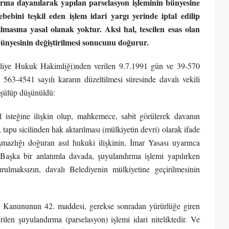
rına dayanılarak yapılan parselasyon işleminin bünyesine
sebebini teşkil eden işlem idari yargı yerinde iptal edilip
lmasına yasal olanak yoktur. Aksi hal, tescilen esas olan
 bünyesinin değiştirilmesi sonucunu doğurur.
sliye Hukuk Hakimliği)nden verilen 9.7.1991 gün ve 39-570
63-4541 sayılı kararın düzeltilmesi süresinde davalı vekili
rüşülüp düşünüldü:
il isteğine ilişkin olup, mahkemece, sabit görülerek davanın
), tapu sicilinden hak aktarılması (mülkiyetin devri) olarak ifade
mazlığı doğuran asıl hukuki ilişkinin, İmar Yasası uyarınca
 Başka bir anlatımla davada, şuyulandırma işlemi yapılırken
rulmaksızın, davalı Belediyenin mülkiyetine geçirilmesinin
ar Kanununun 42. maddesi, gerekse sonradan yürürlüğe giren
len şuyulandırma (parselasyon) işlemi idari niteliktedir. Ve