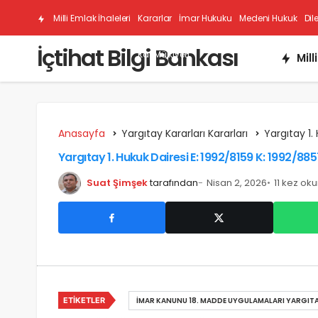
Milli Emlak İhaleleri
Kararlar
İmar Hukuku
Medeni Hukuk
Dil
İçtihat Bilgi Bankası
Kat Mülkiyeti
Mill
Anasayfa
Yargıtay Kararları Kararları
Yargıtay 1.
Yargıtay 1. Hukuk Dairesi E: 1992/8159 K: 1992/88
Suat Şimşek
tarafından
Nisan 2, 2026
11 kez ok
ETIKETLER
İMAR KANUNU 18. MADDE UYGULAMALARI YARGIT