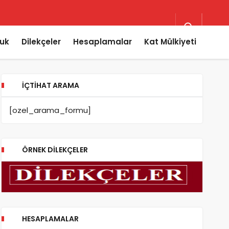
uk
Dilekçeler
Hesaplamalar
Kat Mülkiyeti
İÇTIHAT ARAMA
[ozel_arama_formu]
ÖRNEK DILEKÇELER
HESAPLAMALAR