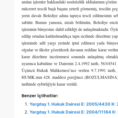
anılan işlemler hakkındaki usulsüzlük iddialarının çözü
mücerret tescili başlı başına yeterli görmemiş, tescilin ge
yerin davalı Belediye adına tapuya tescil edilmesinin sebe
sabittir. Bunun yanısıra, nizalı bölümün, Belediye encü
işleminin bünyesine dahil edildiği de anlaşılmaktadır. Öyle 
edilip ortadan kaldırılmadıkça tapu sicilinde düzeltme yapı
işleminde adli yargı yerinde iptal edilmesi yada bünyes
olgular ve ilkeler gözetilerek davanın reddine karar veril
karar düzeltme incelenmesi sonunda anlaşılmış olmak
uyarınca kabulüne ve Dairenin 2.4.1992 tarih, 563/4541 s
Üçüncü Hukuk Mahkemesi’nce verilen 9.7.1991 tarih, 3
HUMK.nun 428. maddesi gereğince (BOZULMASINA), peşi
tarihinde oybirliğiyle karar verildi.
Benzer İçtihatlar:
Yargıtay 1. Hukuk Dairesi E: 2005/4430 K
Yargıtay 1. Hukuk Dairesi E: 2004/11184 K