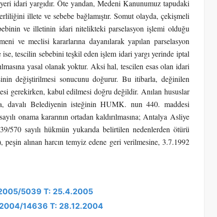
m yeri idari yargıdır. Öte yandan, Medeni Kanunumuz tapudaki
çerliliğini illete ve sebebe bağlamıştır. Somut olayda, çekişmeli
binin ve illetinin idari nitelikteki parselasyon işlemi olduğu
meni ve meclisi kararlarına dayanılarak yapılan parselasyon
ise, tescilin sebebini teşkil eden işlem idari yargı yerinde iptal
lmasına yasal olanak yoktur. Aksi hal, tescilen esas olan idari
inin değiştirilmesi sonucunu doğurur. Bu itibarla, değinilen
mesi gerekirken, kabul edilmesi doğru değildir. Anılan hususlar
la, davalı Belediyenin isteğinin HUMK. nun 440. maddesi
ayılı onama kararının ortadan kaldırılmasına; Antalya Asliye
9/570 sayılı hükmün yukarıda belirtilen nedenlerden ötürü
n alınan harcın temyiz edene geri verilmesine, 3.7.1992
: 2005/5039 T: 25.4.2005
: 2004/14636 T: 28.12.2004