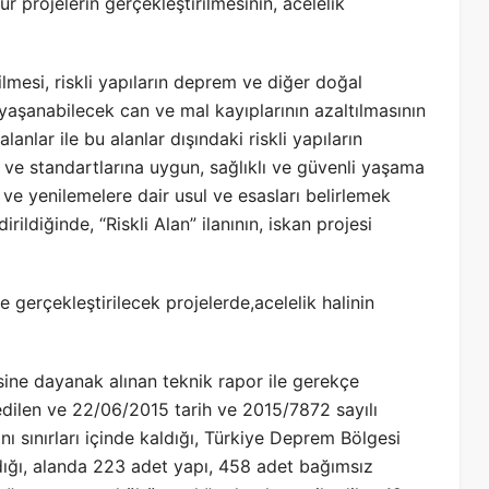
projelerin gerçekleştirilmesinin, acelelik
lmesi, riskli yapıların deprem ve diğer doğal
e yaşanabilecek can ve mal kayıplarının azaltılmasının
alanlar ile bu alanlar dışındaki riskli yapıların
 ve standartlarına uygun, sağlıklı ve güvenli yaşama
e ve yenilemelere dair usul ve esasları belirlemek
rildiğinde, “Riskli Alan” ilanının, iskan projesi
e gerçekleştirilecek projelerde,acelelik halinin
esine dayanak alınan teknik rapor ile gerekçe
l edilen ve 22/06/2015 tarih ve 2015/7872 sayılı
nı sınırları içinde kaldığı, Türkiye Deprem Bölgesi
ığı, alanda 223 adet yapı, 458 adet bağımsız