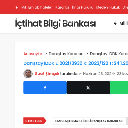
Milli Emlak İhaleleri
Kararlar
İmar Hukuku
Medeni Hukuk
Dil
İçtihat Bilgi Bankası
Kat Mülkiyeti
Mill
Anasayfa
Danıştay Kararları
Danıştay İDDK Karar
Danıştay İDDK E: 2021/3930 K: 2022/122 T: 24.1.2
Suat Şimşek
tarafından
Haziran 23, 2024
23 ke
ETIKETLER
KAMULAŞTIRMA İLE İLGILI DANIŞTAY KARARLARI