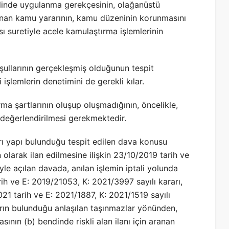
linde uygulanma gerekçesinin, olağanüstü
nan kamu yararının, kamu düzeninin korunmasını
ı suretiyle acele kamulaştırma işlemlerinin
oşullarının gerçekleşmiş olduğunun tespit
işlemlerin denetimini de gerekli kılar.
a şartlarının oluşup oluşmadığının, öncelikle,
e değerlendirilmesi gerekmektedir.
rı yapı bulunduğu tespit edilen dava konusu
 olarak ilan edilmesine ilişkin 23/10/2019 tarih ve
yle açılan davada, anılan işlemin iptali yolunda
rih ve E: 2019/21053, K: 2021/3997 sayılı kararı,
21 tarih ve E: 2021/1887, K: 2021/1519 sayılı
arın bulunduğu anlaşılan taşınmazlar yönünden,
sının (b) bendinde riskli alan ilanı için aranan