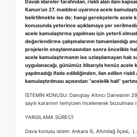
Davalı idareler tarafından, riskli alan ilanı ka
Kanun’un 27. maddesi uyarınca acele kamulaşt
belirtilmekte ise de; hangi gerekçelerle acele
konusunda yeterince açıklamaya yer verilmediği,
acele kamulaştırma yapılması için yeterli olmadığ
değerlendirme çalışmalarının tamamlandığı an
projelerin onaylanmasından sonra öncelikle hak
acele kamulaştırmanın ise uzlaşılamayan hak sa
uygulanacağı, günümüz itibarıyla henüz acele k
yapılmadığı ifade edildiğinden, ilan edilen riskli 
kamulaştırılması açısından “acelelik hali” şartı
İSTEMİN KONUSU: Danıştay Altıncı Dairesinin 29
sayılı kararının temyizen incelenerek bozulması i
YARGILAMA SÜRECİ:
Dava konusu istem: Ankara İli, Altındağ İlçesi, 