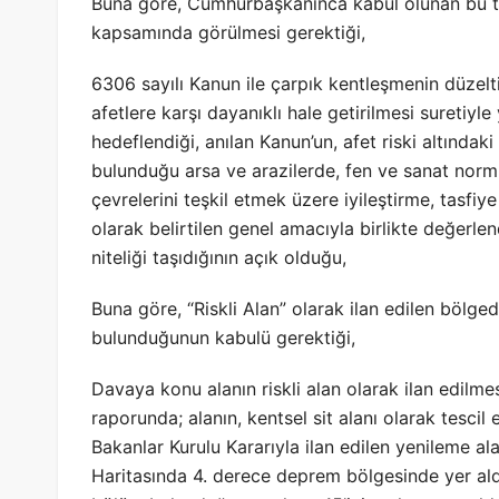
Buna göre, Cumhurbaşkanınca kabul olunan bu tür 
kapsamında görülmesi gerektiği,
6306 sayılı Kanun ile çarpık kentleşmenin düzelti
afetlere karşı dayanıklı hale getirilmesi suretiyl
hedeflendiği, anılan Kanun’un, afet riski altındaki 
bulunduğu arsa ve arazilerde, fen ve sanat norm
çevrelerini teşkil etmek üzere iyileştirme, tasfiy
olarak belirtilen genel amacıyla birlikte değerlendi
niteliği taşıdığının açık olduğu,
Buna göre, “Riskli Alan” olarak ilan edilen bölged
bulunduğunun kabulü gerektiği,
Davaya konu alanın riskli alan olarak ilan edilm
raporunda; alanın, kentsel sit alanı olarak tesci
Bakanlar Kurulu Kararıyla ilan edilen yenileme ala
Haritasında 4. derece deprem bölgesinde yer ald