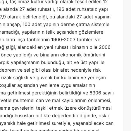
ğu, taşınmaz kültür varlığı olarak tescil edilen 12
la alanda 27 adet ruhsatlı, 196 adet ruhsatsız yapı
,9 olarak belirlendiği, bu alandaki 27 adet yapının
nın ahşap, 100 adet yapının derme çatma sistemle
unamadığı, yapıların nitelik açısından gözlemlere
ıların inşa tarihlerinin 1900-2003 tarihleri ve
eğiştiği, alandaki en yeni ruhsatlı binanın bile 2006
önce yapıldığı ve binaların ekonomik ömürlerini
arpık yapılaşmanın bulunduğu, alt ve üst yapı ile
deprem ve sel gibi olası bir afet nedeniyle risk
 uzak sağlıklı ve güvenli bir kullanım ve yerleşim
 koşullar açısından yenileme uygulamalarının
a getirilmesi gerektiğinin belirtildiği ve 6306 sayılı
vetle muhtemel can ve mal kayıplarının önlenmesi,
yaşama çevrelerini teşkil etmek üzere dönüştürülmesi
ığı hususları birlikte değerlendirildiğinde, riskli
yanıklı hale getirilmesi suretiyle, yaşanabilecek can
duğu tespit edilen yapıların yerine bir an evvel