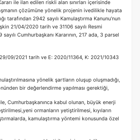
ı ile ilan edilen riskli alan sınırları içerisinde
laşmanın çözümüne yönelik projenin ivedilikle hayata
lığı tarafından 2942 sayılı Kamulaştırma Kanunu’nun
işkin 21/04/2020 tarih ve 31106 sayılı Resmi
sayılı Cumhurbaşkanı Kararının, 217 ada, 3 parsel
in 29/09/2021 tarih ve E: 2020/11364, K: 2021/10343
aştırılmasına yönelik şartların oluşup oluşmadığı,
nünden bir değerlendirme yapılması gerektiği,
ı ile, Cumhurbaşkanınca kabul olunan, büyük enerji
tirilmesi,yeni ormanların yetiştirilmesi, kıyıların
ştırmalarda, kamulaştırma yöntemi konusunda özel