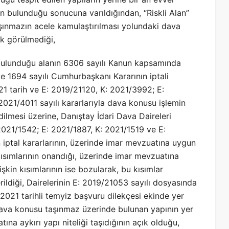
in bulunduğu sonucuna varıldığından, “Riskli Alan”
şınmazın acele kamulaştırılması yolundaki dava
k görülmediği,
bulunduğu alanın 6306 sayılı Kanun kapsamında
 ve 1694 sayılı Cumhurbaşkanı Kararının iptali
21 tarih ve E: 2019/21120, K: 2021/3992; E:
021/4011 sayılı kararlarıyla dava konusu işlemin
edilmesi üzerine, Danıştay İdari Dava Daireleri
2021/1542; E: 2021/1887, K: 2021/1519 ve E:
an iptal kararlarının, üzerinde imar mevzuatına uygun
kısımlarının onandığı, üzerinde imar mevzuatına
işkin kısımlarının ise bozularak, bu kısımlar
ildiği, Dairelerinin E: 2019/21053 sayılı dosyasında
2021 tarihli temyiz başvuru dilekçesi ekinde yer
dava konusu taşınmaz üzerinde bulunan yapının yer
a aykırı yapı niteliği taşıdığının açık olduğu,