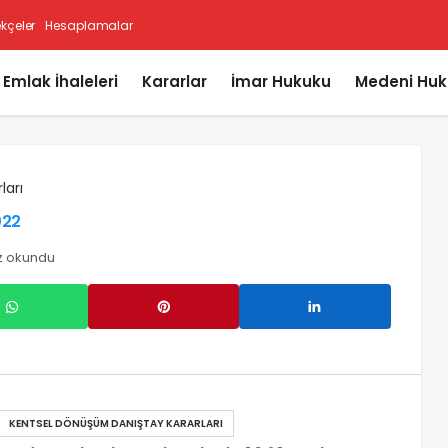
ekçeler
Hesaplamalar
i Emlak İhaleleri
Kararlar
İmar Hukuku
Medeni Huk
ları
022
z okundu
KENTSEL DÖNÜŞÜM DANIŞTAY KARARLARI