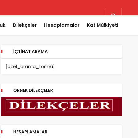
uk
Dilekçeler
Hesaplamalar
Kat Mülkiyeti
İÇTIHAT ARAMA
[ozel_arama_formu]
ÖRNEK DILEKÇELER
HESAPLAMALAR