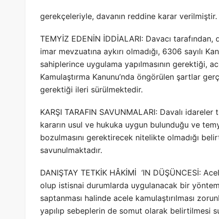
gerekçeleriyle, davanın reddine karar verilmiştir.
TEMYİZ EDENİN İDDİALARI: Davacı tarafından, d
imar mevzuatına aykırı olmadığı, 6306 sayılı Ka
sahiplerince uygulama yapılmasının gerektiği, ac
Kamulaştırma Kanunu’nda öngörülen şartlar gerç
gerektiği ileri sürülmektedir.
KARŞI TARAFIN SAVUNMALARI: Davalı idareler tar
kararın usul ve hukuka uygun bulunduğu ve temyi
bozulmasını gerektirecek nitelikte olmadığı belir
savunulmaktadır.
DANIŞTAY TETKİK HÂKİMİ ‘IN DÜŞÜNCESİ: Acele 
olup istisnai durumlarda uygulanacak bir yöntemd
saptanması halinde acele kamulaştırılması zorunl
yapılıp sebeplerin de somut olarak belirtilmesi 