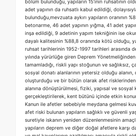
bölüm bulunduğu, yapıların 15’inin ruhsatının oldu
adet yapının da ruhsatlı kabul edildiği, dolayısıy
bulunduğu,mevzuata aykırı yapıların oranının %87
betonarme, 46 adet yapının yığma, 41 adet yapı
inşa edildiği, 9 adetinin yapım tekniğinin ise ok
dayalı kalitesinin %88,8 oranında kötü olduğu, yap
ruhsat tarihlerinin 1952-1997 tarihleri arasında d
yılında yürürlüğe giren Deprem Yönetmeliğinden 
tamamladığı, riskli yapı stoğunun ve sağlıksız, ç
sosyal donatı alanlarının yetersiz olduğu alanın, 
oluşturduğu ve bir bütün olarak afet risklerinden
alanına dönüştürülmesi, fiziki, yapısal ve sosyal
gerçekleştirilerek, kent bütünü içinde etkin konum
Kanun ile afetler sebebiyle meydana gelmesi kuv
afet riski bulunan yapıların sağlıklı ve güvenli 
suretiyle iskanın yeniden düzenlenmesinin amaçland
yapıların deprem ve diğer doğal afetlere karşı da
ve mal kayıplarının azaltılması amacıyla riskli ol