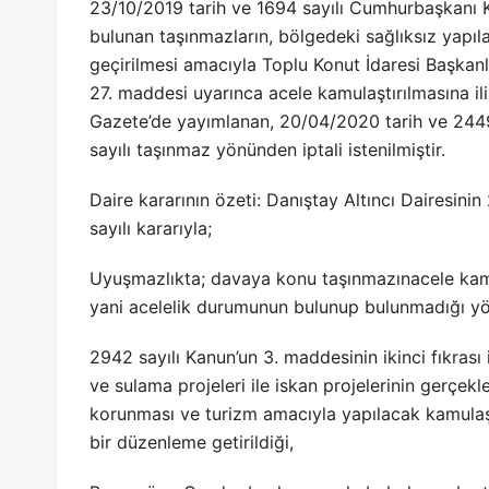
23/10/2019 tarih ve 1694 sayılı Cumhurbaşkanı Karar
bulunan taşınmazların, bölgedeki sağlıksız yapı
geçirilmesi amacıyla Toplu Konut İdaresi Başkan
27. maddesi uyarınca acele kamulaştırılmasına il
Gazete’de yayımlanan, 20/04/2020 tarih ve 2449 
sayılı taşınmaz yönünden iptali istenilmiştir.
Daire kararının özeti: Danıştay Altıncı Dairesin
sayılı kararıyla;
Uyuşmazlıkta; davaya konu taşınmazınacele kamul
yani acelelik durumunun bulunup bulunmadığı yö
2942 sayılı Kanun’un 3. maddesinin ikinci fıkras
ve sulama projeleri ile iskan projelerinin gerçekleş
korunması ve turizm amacıyla yapılacak kamula
bir düzenleme getirildiği,