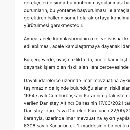
gerekçeleri dışında bu yöntemin uygulanması ha
durumların, bu yönteme başvurulması ile amaçla
gerektiren hallerin somut olarak ortaya konulmas
yürütülmesi gerekmektedir.
Ayrıca, acele kamulaştırmanın özel ve istisnai k
edilebilmesi, acele kamulaştırmaya dayanak idari 
Bu çerçevede, uyuşmazlıkta da, acele kamulaştırm
dayanak işlem olan riskli alan ilanı çerçevesind
Davalı idarelerce üzerinde imar mevzuatına aykı
taşınmazın da içinde bulunduğu alanın, riskli alan
1694 sayılı Cumhurbaşkanı Kararının iptali istemi
verilen Danıştay Altıncı Dairesinin 17/03/2021 ta
Danıştay İdari Dava Daireleri Kurulunun 22/09/20
kararıyla, üzerinde imar mevzuatına aykırı yapıl
6306 sayılı Kanun’un ek-1. maddesinin birinci fıkra