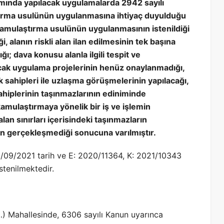
psamında yapılacak uygulamalarda 2942 sayılı
ırma usulünün uygulanmasına ihtiyaç duyulduğu
 kamulaştırma usulünün uygulanmasının istenildiği
 alanın riskli alan ilan edilmesinin tek başına
ı; dava konusu alanla ilgili tespit ve
cak uygulama projelerinin henüz onaylanmadığı,
 sahipleri ile uzlaşma görüşmelerinin yapılacağı,
hiplerinin taşınmazlarının ediniminde
amulaştırmaya yönelik bir iş ve işlemin
alan sınırları içerisindeki taşınmazların
nın gerçekleşmediği sonucuna varılmıştır.
/09/2021 tarih ve E: 2020/11364, K: 2021/10343
stenilmektedir.
(…) Mahallesinde, 6306 sayılı Kanun uyarınca