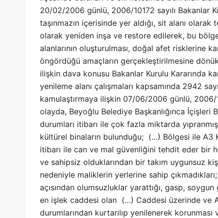
20/02/2006 günlü, 2006/10172 sayılı Bakanlar Ku
taşınmazın içerisinde yer aldığı, sit alanı olarak 
olarak yeniden inşa ve restore edilerek, bu bölge
alanlarının oluşturulması, doğal afet risklerine 
öngördüğü amaçların gerçekleştirilmesine dönük 
ilişkin dava konusu Bakanlar Kurulu Kararında ka
yenileme alanı çalışmaları kapsamında 2942 sayı
kamulaştırmaya ilişkin 07/06/2006 günlü, 2006/1
olayda, Beyoğlu Belediye Başkanlığınca İçişleri B
durumları itibarı ile çok fazla miktarda yıpranmış
kültürel binaların bulunduğu; (…) Bölgesi ile A3
itibarı ile can ve mal güvenliğini tehdit eder bir h
ve sahipsiz olduklarından bir takım uygunsuz kişi
nedeniyle maliklerin yerlerine sahip çıkmadıklar
açısından olumsuzluklar yarattığı, gasp, soygun g
en işlek caddesi olan (…) Caddesi üzerinde ve A
durumlarından kurtarılıp yenilenerek korunması v