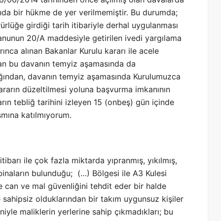
da bir hükme de yer verilmemiştir. Bu durumda;
rlüğe girdiği tarih itibariyle derhal uygulanması
Kanunun 20/A maddesiyle getirilen ivedi yargılama
ınca alınan Bakanlar Kurulu kararı ile acele
 olan bu davanın temyiz aşamasında da
ığından, davanın temyiz aşamasında Kurulumuzca
kararın düzeltilmesi yoluna başvurma imkanının
ın tebliğ tarihini izleyen 15 (onbeş) gün içinde
ısmına katılmıyorum.
ibarı ile çok fazla miktarda yıpranmış, yıkılmış,
 binaların bulunduğu; (…) Bölgesi ile A3 Kulesi
le can ve mal güvenliğini tehdit eder bir halde
ve sahipsiz olduklarından bir takım uygunsuz kişiler
iyle maliklerin yerlerine sahip çıkmadıkları; bu