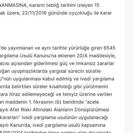
NANMASINA, kararın tebliğ tarihini izleyen 15
mak üzere, 22/11/2016 gününde oyçokluğu ile karar
de yayımlanan ve aynı tarihte yürürlüğe giren 6545
 Yargılama Usulü Kanunu’na eklenen 20/A maddesiyle,
cısı açısından giderilmesi güç ve imkansız zararlar
oğan uyuşmazlıklarda yargısal sürecin süratle
lü”nün uygulanması kabul edilmiş ve ivedi yargılama
da belirtilen süreler kısaltıldığı gibi yürütmenin
rlara itiraz edilemeyeceği ve temyiz üzerine verilen
an maddenin 1. fıkrasının (b) bendinde “acele
ayılı Afet Riski Altındaki Alanların Dönüştürülmesi
kararları” ivedi yargılama usulünün uygulanacağı
sayılı Kanun’da, ivedi yargılama usulü kapsamına
28/06/2014 tarihinden önce açılmış olan davalarda