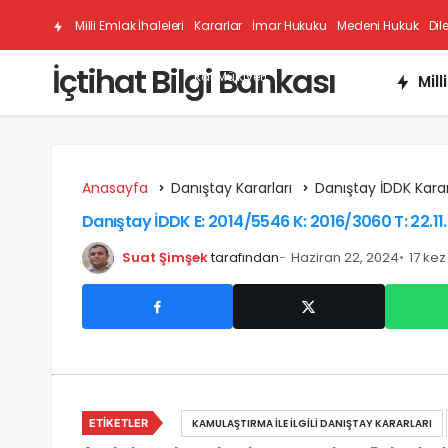
Milli Emlak İhaleleri
Kararlar
İmar Hukuku
Medeni Hukuk
Dil
İçtihat Bilgi Bankası
Kat Mülkiyeti
Mill
Anasayfa
Danıştay Kararları
Danıştay İDDK Karar
Danıştay İDDK E: 2014/5546 K: 2016/3060 T: 22.11
Suat Şimşek
tarafından
Haziran 22, 2024
17 ke
ETIKETLER
KAMULAŞTIRMA İLE İLGILI DANIŞTAY KARARLARI