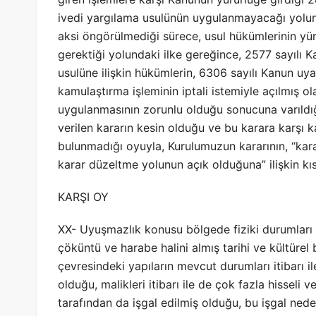
ivedi yargılama usulünün uygulanmayacağı yolun
aksi öngörülmediği sürece, usul hükümlerinin yürü
gerektiği yolundaki ilke gereğince, 2577 sayılı 
usulüne ilişkin hükümlerin, 6306 sayılı Kanun uyar
kamulaştırma işleminin iptali istemiyle açılmış
uygulanmasının zorunlu olduğu sonucuna varıld
verilen kararın kesin olduğu ve bu karara karşı 
bulunmadığı oyuyla, Kurulumuzun kararının, “karar
karar düzeltme yolunun açık olduğuna” ilişkin k
KARŞI OY
XX- Uyuşmazlık konusu bölgede fiziki durumları it
çöküntü ve harabe halini almış tarihi ve kültürel
çevresindeki yapıların mevcut durumları itibarı i
olduğu, malikleri itibarı ile de çok fazla hisseli 
tarafından da işgal edilmiş olduğu, bu işgal neden