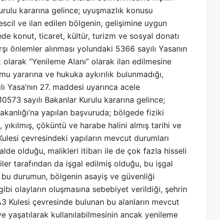
rulu kararına gelince; uyuşmazlık konusu
tescil ve ilan edilen bölgenin, gelişimine uygun
de konut, ticaret, kültür, turizm ve sosyal donatı
karşı önlemler alınması yolundaki 5366 sayılı Yasanın
olarak “Yenileme Alanı” olarak ilan edilmesine
mu yararına ve hukuka aykırılık bulunmadığı,
lı Yasa’nın 27. maddesi uyarınca acele
0573 sayılı Bakanlar Kurulu kararına gelince;
akanlığı’na yapılan başvuruda; bölgede fiziki
, yıkılmış, çöküntü ve harabe halini almış tarihi ve
 Kulesi çevresindeki yapıların mevcut durumları
alde olduğu, malikleri itibarı ile de çok fazla hisseli
ler tarafından da işgal edilmiş olduğu, bu işgal
ı; bu durumun, bölgenin asayiş ve güvenliği
ibi olayların oluşmasına sebebiyet verildiği, şehrin
3 Kulesi çevresinde bulunan bu alanların mevcut
e yaşatılarak kullanılabilmesinin ancak yenileme