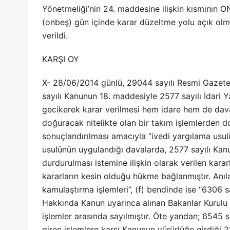
Yönetmeliği’nin 24. maddesine ilişkin kısmının O
(onbeş) gün içinde karar düzeltme yolu açık ol
verildi.
KARŞI OY
X- 28/06/2014 günlü, 29044 sayılı Resmi Gazete’
sayılı Kanunun 18. maddesiyle 2577 sayılı İdari
gecikerek karar verilmesi hem idare hem de dava
doğuracak nitelikte olan bir takım işlemlerden d
sonuçlandırılması amacıyla “ivedi yargılama usu
usulünün uygulandığı davalarda, 2577 sayılı Kanun’
durdurulması istemine ilişkin olarak verilen kara
kararların kesin olduğu hükme bağlanmıştır. Anıl
kamulaştırma işlemleri”, (f) bendinde ise “6306 s
Hakkında Kanun uyarınca alınan Bakanlar Kurulu 
işlemler arasında sayılmıştır. Öte yandan; 6545 
giren işlemlere karşı Kanunun yürürlüğe girdiği 