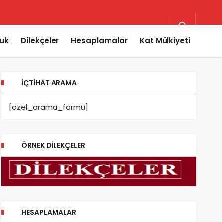
uk
Dilekçeler
Hesaplamalar
Kat Mülkiyeti
İÇTIHAT ARAMA
[ozel_arama_formu]
ÖRNEK DILEKÇELER
HESAPLAMALAR