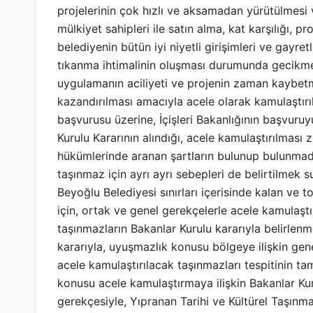
projelerinin çok hızlı ve aksamadan yürütülmesi
mülkiyet sahipleri ile satın alma, kat karşılığı, p
belediyenin bütün iyi niyetli girişimleri ve gayr
tıkanma ihtimalinin oluşması durumunda gecikme 
uygulamanın aciliyeti ve projenin zaman kaybet
kazandırılması amacıyla acele olarak kamulaştırıl
başvurusu üzerine, İçişleri Bakanlığının başvur
Kurulu Kararının alındığı, acele kamulaştırılması
hükümlerinde aranan şartların bulunup bulunmadığ
taşınmaz için ayrı ayrı sebepleri de belirtilmek
Beyoğlu Belediyesi sınırları içerisinde kalan ve
için, ortak ve genel gerekçelerle acele kamulaştı
taşınmazların Bakanlar Kurulu kararıyla belirlen
kararıyla, uyuşmazlık konusu bölgeye ilişkin gene
acele kamulaştırılacak taşınmazları tespitinin t
konusu acele kamulaştırmaya ilişkin Bakanlar Ku
gerekçesiyle, Yıpranan Tarihi ve Kültürel Taşınm