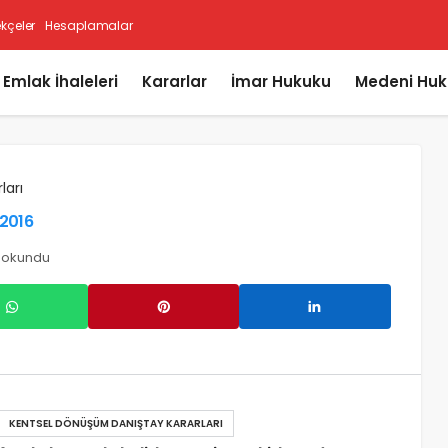
ekçeler
Hesaplamalar
i Emlak İhaleleri
Kararlar
İmar Hukuku
Medeni Huk
ları
.2016
z okundu
KENTSEL DÖNÜŞÜM DANIŞTAY KARARLARI