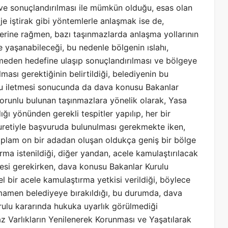
 ve sonuçlandırılması ile mümkün olduğu, esas olan
roje iştirak gibi yöntemlerle anlaşmak ise de,
etlerine rağmen, bazı taşınmazlarda anlaşma yollarının
yaşanabileceği, bu nedenle bölgenin ıslahı,
meden hedefine ulaşıp sonuçlandırılması ve bölgeye
ması gerektiğinin belirtildiği, belediyenin bu
uyu iletmesi sonucunda da dava konusu Bakanlar
 zorunlu bulunan taşınmazlara yönelik olarak, Yasa
ı yönünden gerekli tespitler yapılıp, her bir
 suretiyle başvuruda bulunulması gerekmekte iken,
 toplam on bir adadan oluşan oldukça geniş bir bölge
rma istenildiği, diğer yandan, acele kamulaştırılacak
mesi gerekirken, dava konusu Bakanlar Kurulu
l bir acele kamulaştırma yetkisi verildiği, böylece
amamen belediyeye bırakıldığı, bu durumda, dava
rulu kararında hukuka uyarlık görülmediği
az Varlıkların Yenilenerek Korunması ve Yaşatılarak