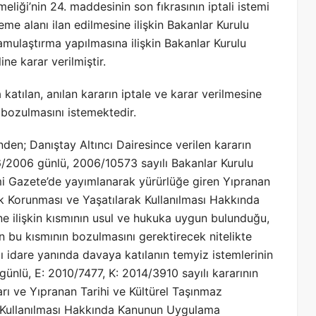
iği’nin 24. maddesinin son fıkrasının iptali istemi
me alanı ilan edilmesine ilişkin Bakanlar Kurulu
amulaştırma yapılmasına ilişkin Bakanlar Kurulu
ne karar verilmiştir.
katılan, anılan kararın iptale ve karar verilmesine
 bozulmasını istemektedir.
nden; Danıştay Altıncı Dairesince verilen kararın
6/2006 günlü, 2006/10573 sayılı Bakanlar Kurulu
mi Gazete’de yayımlanarak yürürlüğe giren Yıpranan
rek Korunması ve Yaşatılarak Kullanılması Hakkında
 ilişkin kısmının usul ve hukuka uygun bulunduğu,
ın bu kısmının bozulmasını gerektirecek nitelikte
lı idare yanında davaya katılanın temyiz istemlerinin
günlü, E: 2010/7477, K: 2014/3910 sayılı kararının
arı ve Yıpranan Tarihi ve Kültürel Taşınmaz
ak Kullanılması Hakkında Kanunun Uygulama