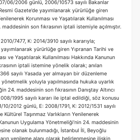
n 07/06/2006 günlü, 2006/10573 sayılı Bakanlar
 Resmi Gazete’de yayımlanarak yürürlüğe giren
Yenilenerek Korunması ve Yaşatılarak Kullanılması
ddesinin son fıkrasının iptali istemiyle açılmıştır.
 2010/7477, K: 2014/3910 sayılı kararıyla;
yayımlanarak yürürlüğe giren Yıpranan Tarihi ve
ması ve Yaşatılarak Kullanılması Hakkında Kanunun
sının iptali istemine yönelik olarak; anılan
366 sayılı Yasada yer almayan bir düzenleme
n yönetmelik yoluyla yapılmasında hukuka uyarlık
n 24. maddesinin son fıkrasının Danıştay Altıncı
08/1995 sayılı kararı ile iptal edildiği, söz konusu
1/10/2012 günlü, E: 2008/1791, K: 2012/1531 sayılı
e Kültürel Taşınmaz Varlıkların Yenilenerek
 Kanunun Uygulama Yönetmeliği’nin 24. maddesinin
esine olanak bulunmadığı, İstanbul İli, Beyoğlu
ların yenileme alanı olarak belirlenmesine ilişkin