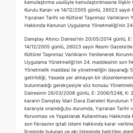
kamulaştırma usulüyle kamulaştırılmasına ilişki
Kurulu Kararı ve 14/12/2005 günlü, 26023 sayılı
Yıpranan Tarihi ve Kültürel Taşınmaz Varlıkların 
Hakkında Kanunun Uygulama Yönetmeliği’nin 24. ma
Danıştay Altıncı Dairesi’nin 20/05/2014 günlü, E:
14/12/2005 günlü, 26023 sayılı Resmi Gazete’de 
Kültürel Taşınmaz Varlıkların Yenilenerek Korun
Uygulama Yönetmeliği’nin 24. maddesinin son fıkra
Yönetmelik maddesi ile yönetmeliğin dayanağı 5
getirildiği, Yasada yer almayan bir düzenlemeni
bulunmadığı gerekçesiyle söz konusu Yönetmeliği
Dairesinin 26/03/2008 günlü, E: 2006/5246, K: 20
kararın Danıştay İdari Dava Daireleri Kurulunun 1
kararıyla onandığı,bu durumda, Yıpranan Tarihi v
Korunması ve Yaşatılarak Kullanılması Hakkında
son fıkrasının iptali istemi hakkında karar verilm
İlçesinde bulunan ve eki listesinde belirtilen alan