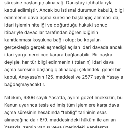
süresine başlangıç alınacağı Danıştay içtihatlarıyla
kabul edilmiştir. Ancak bu istisnai durumun kabulü, bilgi
edinmenin dava açma süresine başlangıç alınması da,
idari işlemin niteliği ve doğurduğu hukuki sonuç
itibariyle davacılar tarafından öğrenildiğinin
kanıtlanması koşuluna bağlı olup; bu koşulun
gerçekleşip gerçekleşmediği açılan idari davada ancak
idari yargı merciince karara bağlanabilir. Bir başka
deyişle, her tür bilgi edinmenin (ıttılanın) idari dava
açma süresine başlangıç alınacağı şeklindeki genel bir
kabul, Anayasa’nın 125. maddesi ve 2577 sayılı Yasayla
bağdaşmayacaktır.
Nitekim, 6306 sayılı Yasa’da, ayrım gözetilmeksizin, bu
Kanun uyarınca tesis edilmiş tüm işlemlere karşı dava
açma süresinin hesabında “tebliğ” tarihinin esas
alınacağına dair 6/9. maddesindeki hüküm ile anılan
Yasa’da, zemin yapısı veya üzerindeki yapılaşma