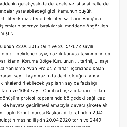
addenin gerekçesinde de, acele ve istisnai hallerde,
ıncalar yaratabileceği gibi, kamunun büyük
irtilerek maddede belirtilen şartların varlığına
i işlemlerin sonraya bırakılarak, maddede öngörülen
miştir.
ulunun 22.06.2015 tarih ve 2015/7872 sayılı
nı olarak belirlenen uyuşmazlık konusu taşınmazın da
Varlıklarını Koruma Bölge Kurulunun … tarihli, … sayılı
l Yenileme Avan Projesi sınırları içerisinde kalan
 parsel sayılı taşınmazın da dahil olduğu alanda
itelendirilebilecek yapıların sayıca fazlalığı
tarih ve 1694 sayılı Cumhurbaşkanı kararı ile ilan
ak dönüşüm projesi kapsamında bölgedeki sağlıksız
ikle hayata geçirilmesi amacıyla davacı şirkete ait
n Toplu Konut İdaresi Başkanlığı tarafından 2942
laştırılmasına ilişkin 20.04.2020 tarih ve 2449