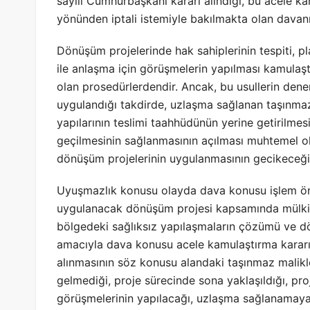
sayılı Cumhurbaşkanı kararı alındığı, bu acele k
yönünden iptali istemiyle bakılmakta olan davanın
Dönüşüm projelerinde hak sahiplerinin tespiti, p
ile anlaşma için görüşmelerin yapılması kamula
olan prosedürlerdendir. Ancak, bu usullerin de
uygulandığı takdirde, uzlaşma sağlanan taşınmaz
yapılarının teslimi taahhüdünün yerine getirilmes
geçilmesinin sağlanmasının açılması muhtemel o
dönüşüm projelerinin uygulanmasının gecikeceği 
Uyuşmazlık konusu olayda dava konusu işlem önce
uygulanacak dönüşüm projesi kapsamında mülkiy
bölgedeki sağlıksız yapılaşmaların çözümü ve dö
amacıyla dava konusu acele kamulaştırma kararın
alınmasının söz konusu alandaki taşınmaz malikl
gelmediği, proje sürecinde sona yaklaşıldığı, pro
görüşmelerinin yapılacağı, uzlaşma sağlanamay