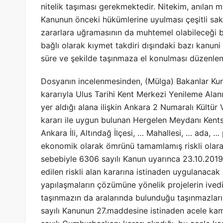
nitelik taşıması gerekmektedir. Nitekim, anılan m
Kanunun önceki hükümlerine uyulması çeşitli sak
zararlara uğramasının da muhtemel olabileceği bel
bağlı olarak kıymet takdiri dışındaki bazı kanun
süre ve şekilde taşınmaza el konulması düzenlen
Dosyanın incelenmesinden, (Mülga) Bakanlar Kur
kararıyla Ulus Tarihi Kent Merkezi Yenileme Ala
yer aldığı alana ilişkin Ankara 2 Numaralı Kültür 
kararı ile uygun bulunan Hergelen Meydanı Kentse
Ankara İli, Altındağ İlçesi, … Mahallesi, … ada, …
ekonomik olarak ömrünü tamamlamış riskli olarak n
sebebiyle 6306 sayılı Kanun uyarınca 23.10.2019 
edilen riskli alan kararına istinaden uygulanac
yapılaşmaların çözümüne yönelik projelerin ivedil
taşınmazın da aralarında bulunduğu taşınmazları
sayılı Kanunun 27.maddesine istinaden acele kamu