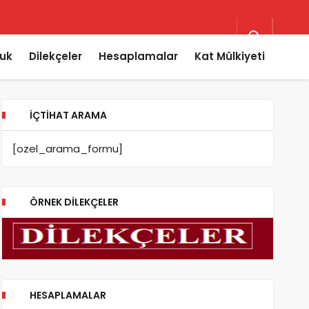
uk
Dilekçeler
Hesaplamalar
Kat Mülkiyeti
İÇTIHAT ARAMA
[ozel_arama_formu]
ÖRNEK DILEKÇELER
HESAPLAMALAR