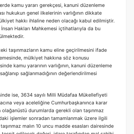
erde kamu yararı gerekçesi, kanuni düzenleme
ası hukukun genel ilkelerinin varlığının dikkate
kiyet hakkı ihlaline neden olacağı kabul edilmiştir.
İnsan Hakları Mahkemesi içtihatlarıyla da bu
ülmektedir.
eki taşınmazların kamu eline geçirilmesini ifade
lemesinde, mülkiyet hakkına söz konusu
inde kamu yararının varlığının, kanuni düzenleme
n sağlanıp sağlanmadığının değerlendirilmesi
de ise, 3634 sayılı Milli Müdafaa Mükellefiyeti
acına veya aceleliğine Cumhurbaşkanınca karar
n olağanüstü durumlarda gerekli olan taşınmaz
ndaki işlemler sonradan tamamlanmak üzere ilgili
 taşınmaz malın 10 uncu madde esasları dairesinde
 tespit edilecek değeri, idare tarafından mal sahibi