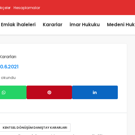
ekçeler
Hesaplamalar
i Emlak İhaleleri
Kararlar
İmar Hukuku
Medeni Huk
Kararları
10.6.2021
z okundu
KENTSEL DÖNÜŞÜM DANIŞTAY KARARLARI