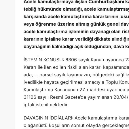
Acele kamulaştırmaya ilişkin Cumhurbaşkanı ka
tebliğ hükmünde olmadığı, acele kamulaştırmaya 
karşısında acele kamulaştırma kararlarının, usu
veya öğrenme üzerine altmış günlük genel dava
acele kamulaştırma işleminin dayanağı olan risk
kararının iptaline karar verildiği dikkate alınd
dayanağının kalmadığı açık olduğundan, dava 
İSTEMİN KONUSU: 6306 sayılı Kanun uyarınca 23
Kararı ile ilan edilen riskli alan kararı kapsamınd
ada, … parsel sayılı taşınmazın, bölgedeki sağl
ivedilikle hayata geçirilmesi amacıyla Toplu Konu
Kamulaştırma Kanununun 27. maddesi uyarınca ace
31106 sayılı Resmi Gazete’de yayımlanan 20/04/
iptali istenilmektedir.
DAVACININ İDDİALARI: Acele kamulaştırma kararını
olağanüstü koşulların somut olayda gerçekleşme