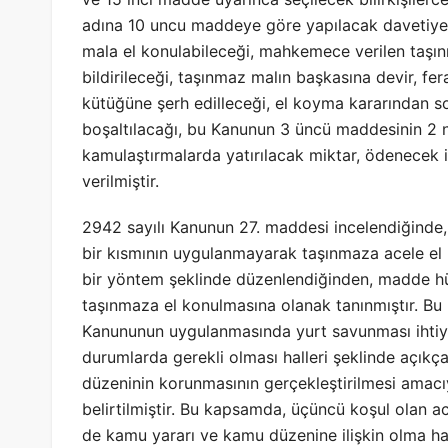
adına 10 uncu maddeye göre yapılacak davetiye v
mala el konulabileceği, mahkemece verilen taşı
bildirileceği, taşınmaz malın başkasına devir, 
kütüğüne şerh edilleceği, el koyma kararından 
boşaltılacağı, bu Kanunun 3 üncü maddesinin 2 nc
kamulaştırmalarda yatırılacak miktar, ödenecek 
verilmiştir.
2942 sayılı Kanunun 27. maddesi incelendiğinde
bir kısmının uygulanmayarak taşınmaza acele el k
bir yöntem şeklinde düzenlendiğinden, madde hü
taşınmaza el konulmasına olanak tanınmıştır. Bu 
Kanununun uygulanmasında yurt savunması ihtiy
durumlarda gerekli olması halleri şeklinde açıkç
düzeninin korunmasının gerçekleştirilmesi amacı
belirtilmiştir. Bu kapsamda, üçüncü koşul olan a
de kamu yararı ve kamu düzenine ilişkin olma hal