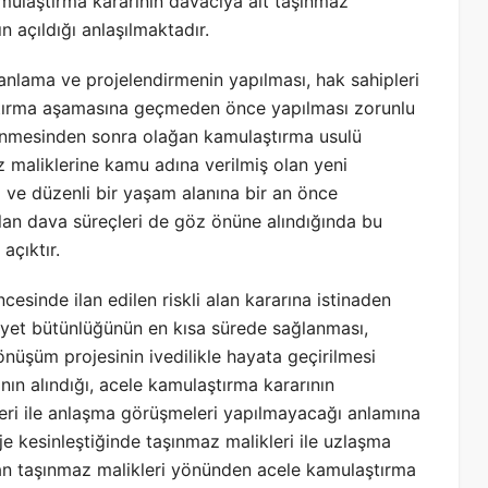
amulaştırma kararının davacıya ait taşınmaz
 açıldığı anlaşılmaktadır.
lanlama ve projelendirmenin yapılması, hak sahipleri
ştırma aşamasına geçmeden önce yapılması zorunlu
nenmesinden sonra olağan kamulaştırma usulü
 maliklerine kamu adına verilmiş olan yeni
i ve düzenli bir yaşam alanına bir an önce
lan dava süreçleri de göz önüne alındığında bu
açıktır.
sinde ilan edilen riskli alan kararına istinaden
et bütünlüğünün en kısa sürede sağlanması,
nüşüm projesinin ivedilikle hayata geçirilmesi
ın alındığı, acele kamulaştırma kararının
eri ile anlaşma görüşmeleri yapılmayacağı anlamına
je kesinleştiğinde taşınmaz malikleri ile uzlaşma
an taşınmaz malikleri yönünden acele kamulaştırma