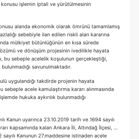
konusu işlemin iptali ve yürütülmesinin
konusu alanda ekonomik olarak ömrünü tamamlamış
fazlalığı sebebiyle ilan edilen riskli alan kararına
nda mülkiyet bütünlüğünün en kısa sürede
çözümü ve dönüşüm projesinin ivedilikle hayata
ı, bu sebeple acelelik koşulunun gerçekleştiği,
ık bulunmadığı savunulmaktadır.
ulü uygulandığı takdirde projenin hayata
 bu sebeple acele kamulaştırma kararı alınmasında
işlemde hukuka aykırılık bulunmadığı
 Kanun uyarınca 23.10.2019 tarih ve 1694 sayılı
ararı kapsamında kalan Ankara İli, Altındağ İlçesi, …
42 sayılı Kanunun 27.maddesine istinaden acele