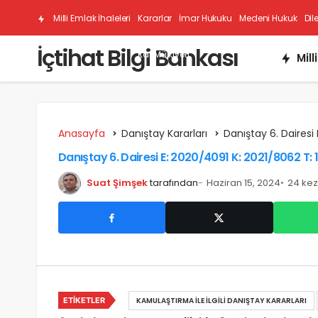
Milli Emlak İhaleleri
Kararlar
İmar Hukuku
Medeni Hukuk
Dil
İçtihat Bilgi Bankası
Kat Mülkiyeti
Mill
Anasayfa
Danıştay Kararları
Danıştay 6. Dairesi 
Danıştay 6. Dairesi E: 2020/4091 K: 2021/8062 T: 
Suat Şimşek
tarafından
Haziran 15, 2024
24 ke
ETIKETLER
KAMULAŞTIRMA İLE İLGILI DANIŞTAY KARARLARI