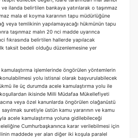
e ilanda belirtilen bankaya yatırılarak o taşınmaz
nmaz mala el koyma kararının tapu müdürlüğüne
ferağ veya temlikinin yapılamayacağı hükmünün tapu
sonra taşınmaz malın 20 nci madde uyarınca
i fıkrasında belirtilen hallerde yapılacak
ilk taksit bedeli olduğu düzenlemesine yer
, kamulaştırma işlemlerinde öngörülen yöntemlerin
onulabilmesi yolu istisnai olarak başvurulabilecek
kmü ile üç durumda acele kamulaştırma yolu ile
koşullardan ikisinde Milli Müdafaa Mükellefiyeti
acına veya özel kanunlarda öngörülen olağanüstü
a sayılmak suretiyle üstün kamu yararının ve kamu
yla acele kamulaştırma yoluna gidilebileceği
celeliğine Cumhurbaşkanınca karar verilebilmesi için
inin maddede yer alan diğer iki koşula paralel