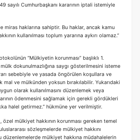
49 sayılı Cumhurbaşkanı kararının iptali istemiyle
 miras haklarına sahiptir. Bu haklar, ancak kamu
hakkının kullanılması toplum yararına aykırı olamaz.”
tokolünün “Mülkiyetin korunması” başlıklı 1.
 mülk dokunulmazlığına saygı gösterilmesini isteme
rarı sebebiyle ve yasada öngörülen koşullara ve
ak mal ve mülkünden yoksun bırakılabilir. Yukarıdaki
 uygun olarak kullanılmasını düzenlemek veya
larının ödenmesini sağlamak için gerekli gördükleri
a halel getirmez.” hükmüne yer verilmiştir.
a, özel mülkiyet hakkının korunması gereken temel
uluslararası sözleşmelerde mülkiyet hakkını
bu düzenlemelerde mülkiyet hakkına müdahalelerin