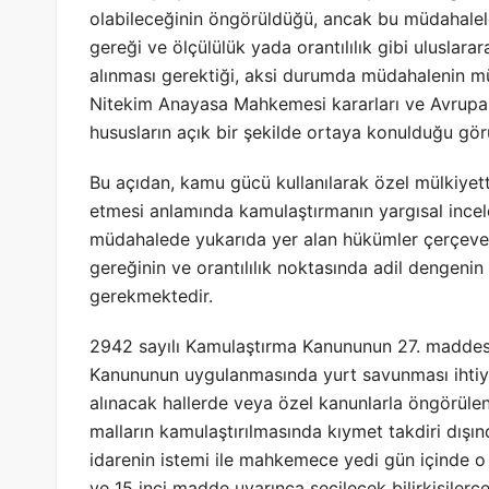
olabileceğinin öngörüldüğü, ancak bu müdahalel
gereği ve ölçülülük yada orantılılık gibi uluslarar
alınması gerektiği, aksi durumda müdahalenin mül
Nitekim Anayasa Mahkemesi kararları ve Avrupa 
hususların açık bir şekilde ortaya konulduğu gör
Bu açıdan, kamu gücü kullanılarak özel mülkiyett
etmesi anlamında kamulaştırmanın yargısal ince
müdahalede yukarıda yer alan hükümler çerçeves
gereğinin ve orantılılık noktasında adil dengeni
gerekmektedir.
2942 sayılı Kamulaştırma Kanununun 27. maddesin
Kanununun uygulanmasında yurt savunması ihtiy
alınacak hallerde veya özel kanunlarla öngörüle
malların kamulaştırılmasında kıymet takdiri dışı
idarenin istemi ile mahkemece yedi gün içinde o
ve 15 inci madde uyarınca seçilecek bilirkişilerce