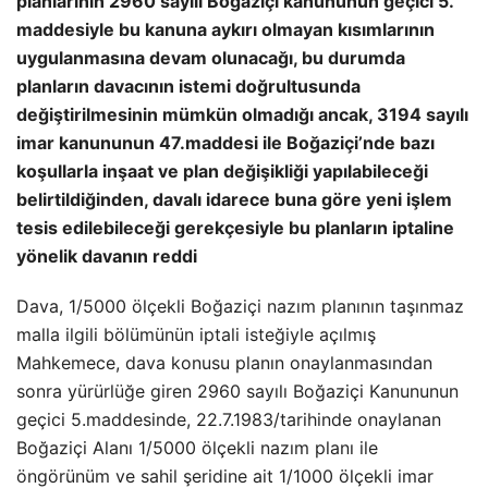
planlarının 2960 sayılı Boğaziçi kanununun geçici 5.
maddesiyle bu kanuna aykırı olmayan kısımlarının
uygulanmasına devam olunacağı, bu durumda
planların davacının istemi doğrultusunda
değiştirilmesinin mümkün olmadığı ancak, 3194 sayılı
imar kanununun 47.maddesi ile Boğaziçi’nde bazı
koşullarla inşaat ve plan değişikliği yapılabileceği
belirtildiğinden, davalı idarece buna göre yeni işlem
tesis edilebileceği gerekçesiyle bu planların iptaline
yönelik davanın reddi
Dava, 1/5000 ölçekli Boğaziçi nazım planının taşınmaz
malla ilgili bölümünün iptali isteğiyle açılmış
Mahkemece, dava konusu planın onaylanmasından
sonra yürürlüğe giren 2960 sayılı Boğaziçi Kanununun
geçici 5.maddesinde, 22.7.1983/tarihinde onaylanan
Boğaziçi Alanı 1/5000 ölçekli nazım planı ile
öngörünüm ve sahil şeridine ait 1/1000 ölçekli imar