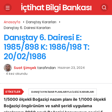
İçtihat Bilgi Bankası
Anasayfa
Danıştay Kararları
Danıştay 6. Dairesi Kararları
Danıştay 6. Dairesi E:
1985/898 K: 1986/198 T:
20/02/1986
Suat Şimşek
tarafından
Haziran 23, 2024
4 kez okundu
ETIKETLER
DANIŞTAYIN İMAR PLANLARIYLA İLGILI KARARLARI
1/5000 ölçekli Boğaziçi nazım planı ile 1/1000 ölçekli
Boğaziçi öngörünüm ve sahil şeridi uygulama