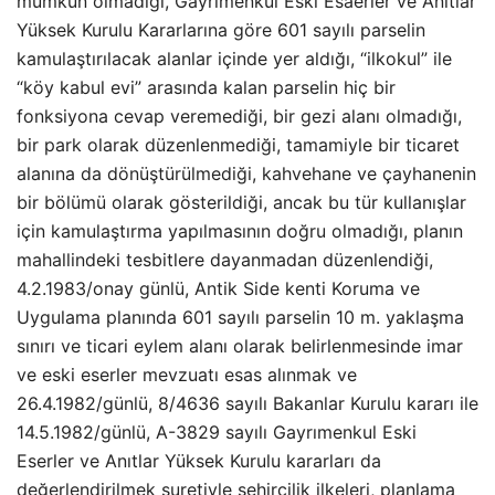
mümkün olmadığı, Gayrımenkul Eski Esaerler ve Anıtlar
Yüksek Kurulu Kararlarına göre 601 sayılı parselin
kamulaştırılacak alanlar içinde yer aldığı, “ilkokul” ile
“köy kabul evi” arasında kalan parselin hiç bir
fonksiyona cevap veremediği, bir gezi alanı olmadığı,
bir park olarak düzenlenmediği, tamamiyle bir ticaret
alanına da dönüştürülmediği, kahvehane ve çayhanenin
bir bölümü olarak gösterildiği, ancak bu tür kullanışlar
için kamulaştırma yapılmasının doğru olmadığı, planın
mahallindeki tesbitlere dayanmadan düzenlendiği,
4.2.1983/onay günlü, Antik Side kenti Koruma ve
Uygulama planında 601 sayılı parselin 10 m. yaklaşma
sınırı ve ticari eylem alanı olarak belirlenmesinde imar
ve eski eserler mevzuatı esas alınmak ve
26.4.1982/günlü, 8/4636 sayılı Bakanlar Kurulu kararı ile
14.5.1982/günlü, A-3829 sayılı Gayrımenkul Eski
Eserler ve Anıtlar Yüksek Kurulu kararları da
değerlendirilmek suretiyle şehircilik ilkeleri, planlama