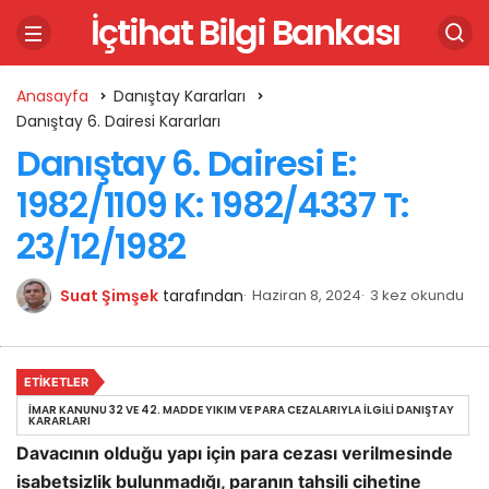
İçtihat Bilgi Bankası
Anasayfa
Danıştay Kararları
Danıştay 6. Dairesi Kararları
Danıştay 6. Dairesi E:
1982/1109 K: 1982/4337 T:
23/12/1982
Suat Şimşek
tarafından
Haziran 8, 2024
3 kez okundu
ETIKETLER
İMAR KANUNU 32 VE 42. MADDE YIKIM VE PARA CEZALARIYLA İLGILI DANIŞTAY
KARARLARI
Davacının olduğu yapı için para cezası verilmesinde
isabetsizlik bulunmadığı, paranın tahsili cihetine