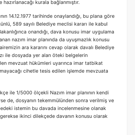
e hazırlanacağı kurala bağlanmıştır.
ın 14.12.1977 tarihinde onaylandığı, bu plana göre
lü, 589 sayılı Belediye meclisi kararı ile kabul
r Bakanlığınca onandığı, dava konusu imar uygulama
onanan nazım imar planında da uyuşmazlık konusu
airemizin ara kararını cevap olarak davalı Belediye
ı ile dosyada yer alan öteki belgelerin
ilen mevzuat hükümleri uyarınca imar tatbikat
namayacağı cihetle tesis edilen işlemde mevzuata
ekçe ile 1/5000 ölçekli Nazım imar planının kendi
kteyse de, dosyanın tekemmülünden sonra verilmiş ve
kçedeki istemin bu davada incelenmesine olanak
gerekse ikinci dilekçede davanın konusu olarak