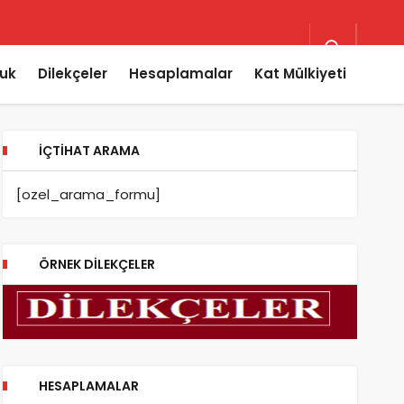
uk
Dilekçeler
Hesaplamalar
Kat Mülkiyeti
İÇTIHAT ARAMA
[ozel_arama_formu]
ÖRNEK DILEKÇELER
HESAPLAMALAR