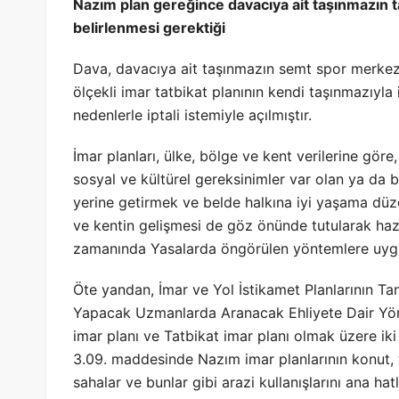
Nazım plan gereğince davacıya ait taşınmazın t
belirlenmesi gerektiği
Dava, davacıya ait taşınmazın semt spor merkezi 
ölçekli imar tatbikat planının kendi taşınmazıyla 
nedenlerle iptali istemiyle açılmıştır.
İmar planları, ülke, bölge ve kent verilerine göre,
sosyal ve kültürel gereksinimler var olan ya da 
yerine getirmek ve belde halkına iyi yaşama düz
ve kentin gelişmesi de göz önünde tutularak hazı
zamanında Yasalarda öngörülen yöntemlere uygun 
Öte yandan, İmar ve Yol İstikamet Planlarının Tanz
Yapacak Uzmanlarda Aranacak Ehliyete Dair Yö
imar planı ve Tatbikat imar planı olmak üzere ik
3.09. maddesinde Nazım imar planlarının konut, tic
sahalar ve bunlar gibi arazi kullanışlarını ana ha