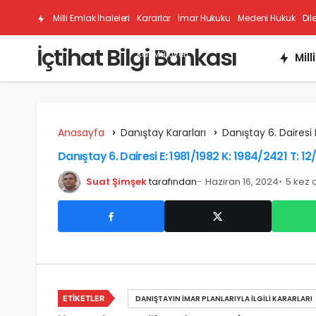
Milli Emlak İhaleleri
Kararlar
İmar Hukuku
Medeni Hukuk
Dil
İçtihat Bilgi Bankası
Kat Mülkiyeti
Mill
Anasayfa
Danıştay Kararları
Danıştay 6. Dairesi 
Danıştay 6. Dairesi E: 1981/1982 K: 1984/2421 T: 1
Suat Şimşek
tarafından
Haziran 16, 2024
5 kez 
ETIKETLER
DANIŞTAYIN İMAR PLANLARIYLA İLGILI KARARLARI