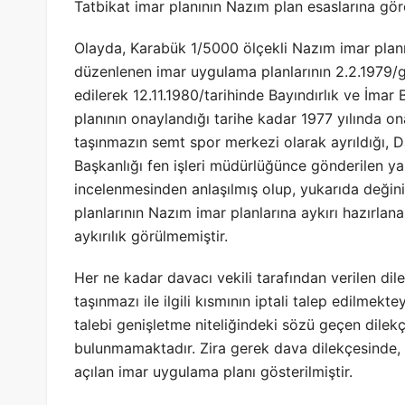
Tatbikat imar planının Nazım plan esaslarına gör
Olayda, Karabük 1/5000 ölçekli Nazım imar planın
düzenlenen imar uygulama planlarının 2.2.1979/gün
edilerek 12.11.1980/tarihinde Bayındırlık ve İma
planının onaylandığı tarihe kadar 1977 yılında 
taşınmazın semt spor merkezi olarak ayrıldığı, D
Başkanlığı fen işleri müdürlüğünce gönderilen yaz
incelenmesinden anlaşılmış olup, yukarıda değin
planlarının Nazım imar planlarına aykırı hazırla
aykırılık görülmemiştir.
Her ne kadar davacı vekili tarafından verilen dil
taşınmazı ile ilgili kısmının iptali talep edilme
talebi genişletme niteliğindeki sözü geçen dile
bulunmamaktadır. Zira gerek dava dilekçesinde, 
açılan imar uygulama planı gösterilmiştir.