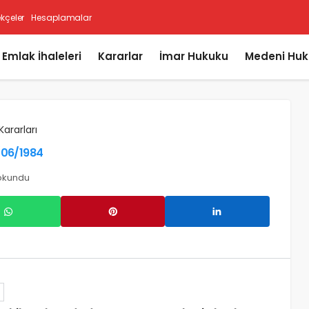
ekçeler
Hesaplamalar
i Emlak İhaleleri
Kararlar
İmar Hukuku
Medeni Huk
Kararları
2/06/1984
okundu