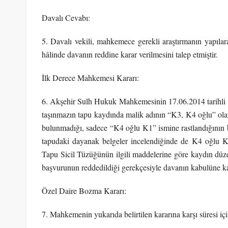
Davalı Cevabı:
5. Davalı vekili, mahkemece gerekli araştırmanın yapılara
hâlinde davanın reddine karar verilmesini talep etmiştir.
İlk Derece Mahkemesi Kararı:
6. Akşehir Sulh Hukuk Mahkemesinin 17.06.2014 tarihli ve 
taşınmazın tapu kaydında malik adının “K3, K4 oğlu” olar
bulunmadığı, sadece “K4 oğlu K1” ismine rastlandığının bil
tapudaki dayanak belgeler incelendiğinde de K4 oğlu K3
Tapu Sicil Tüzüğünün ilgili maddelerine göre kaydın düz
başvurunun reddedildiği gerekçesiyle davanın kabulüne kar
Özel Daire Bozma Kararı:
7. Mahkemenin yukarıda belirtilen kararına karşı süresi iç