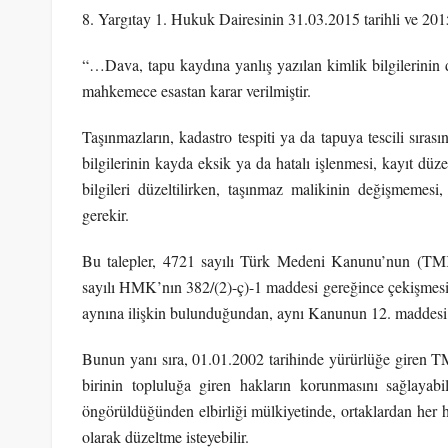
8. Yargıtay 1. Hukuk Dairesinin 31.03.2015 tarihli ve 2015
“…Dava, tapu kaydına yanlış yazılan kimlik bilgilerinin dü
mahkemece esastan karar verilmiştir.
Taşınmazların, kadastro tespiti ya da tapuya tescili sıras
bilgilerinin kayda eksik ya da hatalı işlenmesi, kayıt düze
bilgileri düzeltilirken, taşınmaz malikinin değişmemes
gerekir.
Bu talepler, 4721 sayılı Türk Medeni Kanunu’nun (TM
sayılı HMK’nın 382/(2)-ç)-1 maddesi gereğince çekişmes
aynına ilişkin bulunduğundan, aynı Kanunun 12. maddesi
Bunun yanı sıra, 01.01.2002 tarihinde yürürlüğe giren T
birinin topluluğa giren hakların korunmasını sağlayab
öngörüldüğünden elbirliği mülkiyetinde, ortaklardan her han
olarak düzeltme isteyebilir.