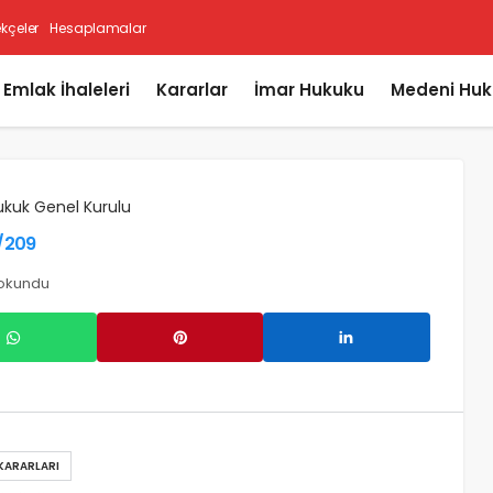
ekçeler
Hesaplamalar
i Emlak İhaleleri
Kararlar
İmar Hukuku
Medeni Huk
ukuk Genel Kurulu
1/209
 okundu
 KARARLARI