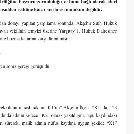
rlüğüne başvuru zorunluluğu ve buna bağlı olarak idari
 usulden reddine karar verilmesi mümkün değildir.
ından dolayı yapılan yargılama sonunda, Akşehir Sulh Hukuk
valı vekilinin temyizi üzerine Yargıtay 1. Hukuk Dairesince
 bozma kararına karşı direnilmiştir.
.
en sonra gereği görüşüldü:
vekkilinin mirasbırakanı “K1’un” Akşehir İlçesi, 281 ada, 123
dında adının sadece ”K2” olarak yazıldığını, tapu kaydındaki
leri sürerek, malik adının nüfus kaydına uygun şekilde “X1”