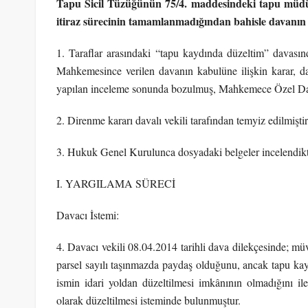
Tapu Sicil Tüzüğünün 75/4. maddesindeki tapu müdü
itiraz sürecinin tamamlanmadığından bahisle davanın
1. Taraflar arasındaki “tapu kaydında düzeltim” davas
Mahkemesince verilen davanın kabulüne ilişkin karar, da
yapılan inceleme sonunda bozulmuş, Mahkemece Özel Daire
2. Direnme kararı davalı vekili tarafından temyiz edilmiştir
3. Hukuk Genel Kurulunca dosyadaki belgeler incelendikt
I. YARGILAMA SÜRECİ
Davacı İstemi:
4. Davacı vekili 08.04.2014 tarihli dava dilekçesinde; mü
parsel sayılı taşınmazda paydaş olduğunu, ancak tapu kay
ismin idari yoldan düzeltilmesi imkânının olmadığını i
olarak düzeltilmesi isteminde bulunmuştur.