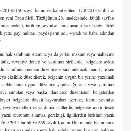
2013/5150 sayılı kararı ile kabul edilen, 17.8.2013 tarihli ve
en yeni Tapu Sicili Tüzüğünün 28. maddesinde, kütük sayfası
inme nedeni, tarih ve yevmiye numarasının yazılacağı, tüzel
lkiyette pay miktarı; paydaşların adı, soyadı ve baba adından
.
in, hak sahibinin istemine ya da yetkili makam veya mahkeme
tük, yevmiye defteri ve yardımcı sicillerde, belgelere aykırı
dür tarafından nedeni düzeltmeler sicilinde açıklanarak, re’sen
eya eksiklik düzeltilerek, belgenin uygun bir yerine yazılmak
ve sicilde buna uygun düzeltme yapılacağı, ana veya yardımcı
lilerce sunulan veya başka idarelerce düzenlenen belgelerden
layıcı belgelere dayalı başvuruları üzerine, istem, yevmiye
yevmiye defteri ve yardımcı sicillerde, belgelere aykırı tescil
 yazılı olurunun alınması gerektiği, ilgililerden birisinin yazılı
k, 26.9.2011 tarihli ve 659 sayılı Kanun Hükmünde Kararname
er hatalı yazımdan sonra hak sahibi olmuş kişilerin hakkını