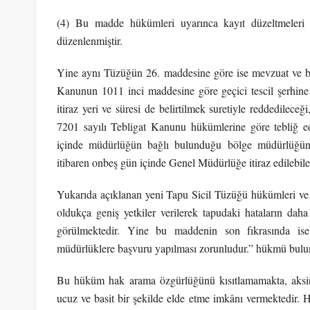
(4) Bu madde hükümleri uyarınca kayıt düzeltmeleri 
düzenlenmiştir.
Yine aynı Tüzüğün 26. maddesine göre ise mevzuat ve b
Kanunun 1011 inci maddesine göre geçici tescil şerhine
itiraz yeri ve süresi de belirtilmek suretiyle reddedileceğ
7201 sayılı Tebligat Kanunu hükümlerine göre tebliğ edi
içinde müdürlüğün bağlı bulunduğu bölge müdürlüğüne
itibaren onbeş gün içinde Genel Müdürlüğe itiraz edilebilec
Yukarıda açıklanan yeni Tapu Sicil Tüzüğü hükümleri ve 
oldukça geniş yetkiler verilerek tapudaki hataların daha
görülmektedir. Yine bu maddenin son fıkrasında is
müdürlüklere başvuru yapılması zorunludur.” hükmü bulu
Bu hüküm hak arama özgürlüğünü kısıtlamamakta, aksine
ucuz ve basit bir şekilde elde etme imkânı vermektedir. H