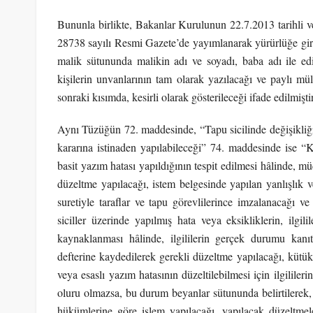
Bununla birlikte, Bakanlar Kurulunun 22.7.2013 tarihli ve 
28738 sayılı Resmi Gazete’de yayımlanarak yürürlüğe gir
malik sütununda malikin adı ve soyadı, baba adı ile ed
kişilerin unvanlarının tam olarak yazılacağı ve paylı mü
sonraki kısımda, kesirli olarak gösterileceği ifade edilmiştir
Aynı Tüzüğün 72. maddesinde, “Tapu sicilinde değişikliğ
kararına istinaden yapılabileceği” 74. maddesinde ise “Kü
basit yazım hatası yapıldığının tespit edilmesi hâlinde, mü
düzeltme yapılacağı, istem belgesinde yapılan yanlışlık v
suretiyle taraflar ve tapu görevlilerince imzalanacağı 
siciller üzerinde yapılmış hata veya eksikliklerin, ilgi
kaynaklanması hâlinde, ilgililerin gerçek durumu kanıt
defterine kaydedilerek gerekli düzeltme yapılacağı, kütük, 
veya esaslı yazım hatasının düzeltilebilmesi için ilgililerin
oluru olmazsa, bu durum beyanlar sütununda belirtilere
hükümlerine göre işlem yapılacağı, yapılacak düzeltmel