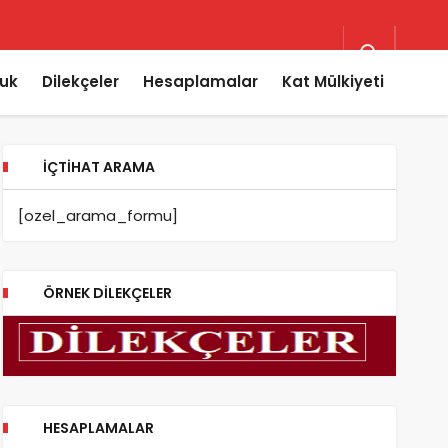
uk
Dilekçeler
Hesaplamalar
Kat Mülkiyeti
İÇTIHAT ARAMA
[ozel_arama_formu]
ÖRNEK DILEKÇELER
HESAPLAMALAR