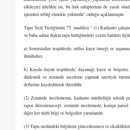
etkileyici nitelikte ise, bu hak sahiplerinin de yazılı olur
işlemleri tebliğ etmekle yükümlü” olduğu açıklanmıştır.
Tapu Sicil Tüzüğünün 75. maddesi “ (1) Kadastro çalışma
ve baba adına ilişkin tapu kütüğündeki yazım hataları ilgil
a) Senetsizden tespitlerde; nüfus kayıt örneği ve taşınm
ilmühaber,
b) Kayda dayalı tespitlerde; dayanağı kayıt ve belgeler, 
dinlemek ve zeminde inceleme yapmak suretiyle istemin
defterine kaydedilerek düzeltilir.
(2) Zeminde incelemenin, kadastro müdürlüğü teknik pers
rapor düzenleneceği, zeminde incelemede, komşu parsel mal
diğer her türlü bilgi ve belgeden yararlanılır.
(3) Tapu sicilindeki bilgilerin güncellenmesi ve eksiklikler