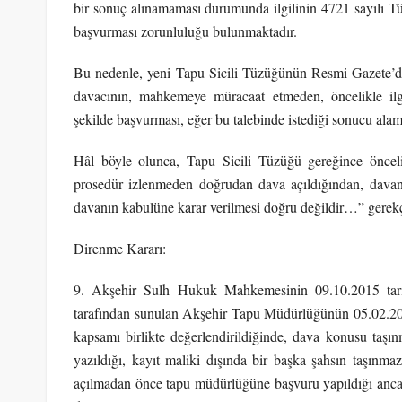
bir sonuç alınamaması durumunda ilgilinin 4721 sayıl
başvurması zorunluluğu bulunmaktadır.
Bu nedenle, yeni Tapu Sicili Tüzüğünün Resmi Gazete’de
davacının, mahkemeye müracaat etmeden, öncelikle il
şekilde başvurması, eğer bu talebinde istediği sonucu al
Hâl böyle olunca, Tapu Sicili Tüzüğü gereğince öncel
prosedür izlenmeden doğrudan dava açıldığından, davanın
davanın kabulüne karar verilmesi doğru değildir…” gerekç
Direnme Kararı:
9. Akşehir Sulh Hukuk Mahkemesinin 09.10.2015 tarih
tarafından sunulan Akşehir Tapu Müdürlüğünün 05.02.2014 
kapsamı birlikte değerlendirildiğinde, dava konusu taşı
yazıldığı, kayıt maliki dışında bir başka şahsın taşınmaz
açılmadan önce tapu müdürlüğüne başvuru yapıldığı ancak 