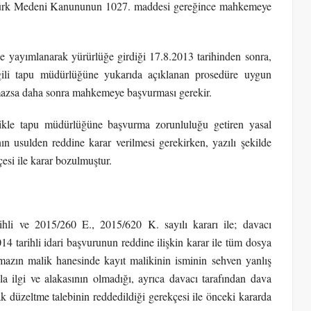
ı Türk Medeni Kanununun 1027. maddesi gereğince mahkemeye
 yayımlanarak yürürlüğe girdiği 17.8.2013 tarihinden sonra,
gili tapu müdürlüğüne yukarıda açıklanan prosedüre uygun
amazsa daha sonra mahkemeye başvurması gerekir.
ikle tapu müdürlüğüne başvurma zorunluluğu getiren yasal
 usulden reddine karar verilmesi gerekirken, yazılı şekilde
esi ile karar bozulmuştur.
li ve 2015/260 E., 2015/620 K. sayılı kararı ile; davacı
tarihli idari başvurunun reddine ilişkin karar ile tüm dosya
nmazın malik hanesinde kayıt malikinin isminin sehven yanlış
la ilgi ve alakasının olmadığı, ayrıca davacı tarafından dava
düzeltme talebinin reddedildiği gerekçesi ile önceki kararda