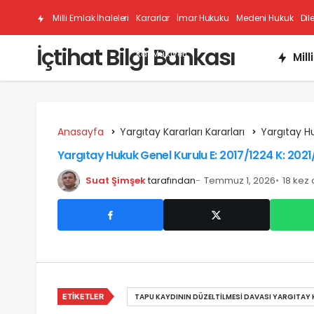
Milli Emlak İhaleleri
Kararlar
İmar Hukuku
Medeni Hukuk
Dil
İçtihat Bilgi Bankası
Kat Mülkiyeti
Mill
Anasayfa
Yargıtay Kararları Kararları
Yargıtay H
Yargıtay Hukuk Genel Kurulu E: 2017/1224 K: 202
Suat Şimşek
tarafından
Temmuz 1, 2026
18 kez
ETIKETLER
TAPU KAYDININ DÜZELTILMESI DAVASI YARGITAY