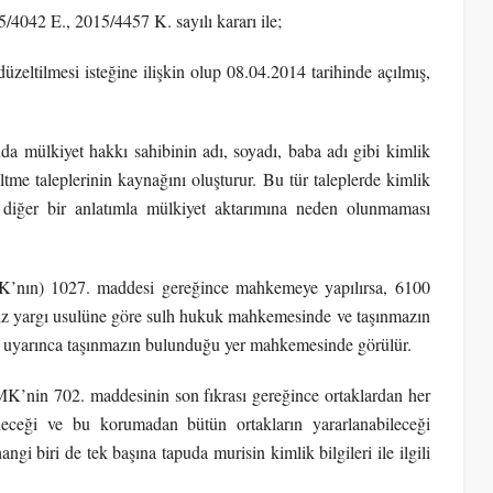
/4042 E., 2015/4457 K. sayılı kararı ile;
zeltilmesi isteğine ilişkin olup 08.04.2014 tarihinde açılmış,
ında mülkiyet hakkı sahibinin adı, soyadı, baba adı gibi kimlik
ltme taleplerinin kaynağını oluşturur. Bu tür taleplerde kimlik
i, diğer bir anlatımla mülkiyet aktarımına neden olunmaması
K’nın) 1027. maddesi gereğince mahkemeye yapılırsa, 6100
iz yargı usulüne göre sulh hukuk mahkemesinde ve taşınmazın
 uyarınca taşınmazın bulunduğu yer mahkemesinde görülür.
MK’nin 702. maddesinin son fıkrası gereğince ortaklardan her
ileceği ve bu korumadan bütün ortakların yararlanabileceği
gi biri de tek başına tapuda murisin kimlik bilgileri ile ilgili