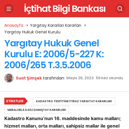
İçtihat Bilgi Bankası
Anasayfa
Yargıtay Kararları Kararları
Yargıtay Hukuk Genel Kurulu
Yargıtay Hukuk Genel
Kurulu E: 2006/5-227 K:
2006/265 T.3.5.2006
Suat Şimşek
tarafından
Mayıs 26, 2023
59 kez okundu
ETIKETLER
KADASTRO TESPITINE İTIRAZ YARGITAY KARARLARI
MERALARLA İLGILI DANIŞTAY KARARLARI
Kadastro Kanunu’nun 16. maddesinde kamu malları;
hizmet malları, orta malları, sahipsiz mallar ile genel