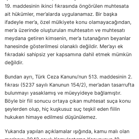
19. maddesinin ikinci fıkrasında öngörülen muhtesata
ait hükümler, mer’alarda uygulanamaz. Bir başka
ifadeyle mer’a, özel mülkiyete konu olamayacağından,
mer’a üzerinde oluşturulan muhtesatın ve muhtesatı
meydana getiren kimsenin, mer’a tutanağının beyanlar
hanesinde gösterilmesi olanaklı değildir. Mer’ayı ek
fıkradaki sahipsiz yer kapsamına dahil etmek mümkün
değildir.
Bundan ayrı, Türk Ceza Kanunu’nun 513. maddesinin 2.
fıkrası (5237 sayılı Kanunun 154/2), mer’adan tasarrufta
bulunmayı yasaklamış ve müeyyideye bağlamıştır.
Böyle bir fiil sonucu ortaya çıkan muhtesat suça konu
şeylerden olup, hiç kuşkusuz suç teşkil eden fiilin
hukuken himaye edilmesi düşünülemez.
Yukarıda yapılan açıklamalar ışığında, kamu malı olan