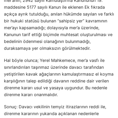
mer’anın; 2942 sayılı Kamulaştırma Kanununun 19.
maddesine 5177 sayılı Kanun ile eklenen Ek fıkrada
açıkça ayrık tutulduğu, anılan hükümde sayılan ve farklı
bir hukuki statüsü bulunan “sahipsiz yer” kavramının
mer’ayı kapsamadığı; dolayısıyla mer’a üzerinde,
Kanunun tarif ettiği biçimde muhtesat oluşturulması ve
bedelinin ödenmesi olanağının bulunmadığı,
duraksamaya yer olmaksızın görülmektedir.
Hal böyle olunca; Yerel Mahkemece, mer’a vasfı ile
sınırlandırılan taşınmaz üzerinde davacı tarafından
yetiştirilen kavak ağaçlarının kamulaştırmasız el koyma
karşılığının talep edildiği davanın reddine dair verilen
direnme kararı usul ve yasaya uygundur. Bu nedenle
direnme kararı onanmalıdır.
Sonuç: Davacı vekilinin temyiz itirazlarının reddi ile,
direnme kararının yukarıda açıklanan nedenlerle