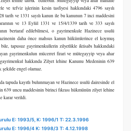
zilyet lehine tatbik” edilebilir. Mütegayyip veya ahar mahalle
 ve tefviz işlerinin kesin tasfiyesi hakkındaki 4796 sayılı
8 tarih ve 1331 sayılı kanun ile bu kanunun 7 inci maddesini
ararının ve 13 Eylül 1331 ve 15/4/1339 tarih ve 333 sayılı
tının bertaraf edilebilmesi, o gayrimenkule Hazinece usulü
 Hazinenin daha önce mahsus kanun hükümlerince el koymuş
ile, tapusuz gayrimenkullerin zilyetlikle iktisabı hakkındaki
mayan gayrimenkulun mücerret firari ve mütegayyip veya ahar
o gayrimenkul hakkında Zilyet lehine Kanunu Medeninin 639
k şekilde engel olamaz.
 da tapuda kayıtlı bulunmayan ve Hazinece usulü dairesinde el
639 uncu maddesinin birinci fıkrası hükmünün zilyet lehine
 karar verildi.
urulu E: 1993/5, K: 1996/1 T: 22.3.1996
Kurulu E: 1996/4 K: 1998/3 T: 4.12.1998