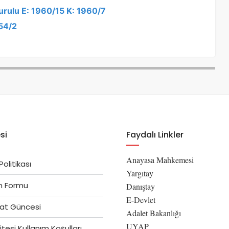
Kurulu E: 1960/15 K: 1960/7
954/2
si
Faydalı Linkler
Anayasa Mahkemesi
 Politikası
Yargıtay
im Formu
Danıştay
E-Devlet
at Güncesi
Adalet Bakanlığı
UYAP
tesi Kullanım Koşulları