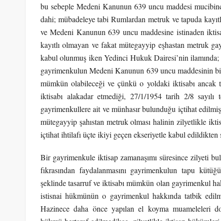
bu sebeple Medeni Kanunun 639 uncu maddesi mucibinc
dahi; mübadeleye tabi Rumlardan metruk ve tapuda kayıtl
ve Medeni Kanunun 639 uncu maddesine istinaden iktisa
kayıtlı olmayan ve fakat mütegayyip eşhastan metruk gayr
kabul olunmuş iken Yedinci Hukuk Dairesi’nin ilamında; 
gayrimenkulun Medeni Kanunun 639 uncu maddesinin birinci
mümkün olabileceği ve çünkü o yoldaki iktisabı ancak tap
iktisabı alakadar etmediği, 27/1/1954 tarih 2/8 sayılı 
gayrimenkullere ait ve münhasır bulunduğu içtihat edilmi
mütegayyip şahıstan metruk olması halinin zilyetlikle ikt
içtihat ihtilafı üçte ikiyi geçen ekseriyetle kabul edildikten
Bir gayrimenkule iktisap zamanaşımı süresince zilyeti 
fıkrasından faydalanmasını gayrimenkulun tapu kütüğü
şeklinde tasarruf ve iktisabı mümkün olan gayrimenkul ha
istisnai hükmünün o gayrimenkul hakkında tatbik edil
Hazinece daha önce yapılan el koyma muameleleri dol