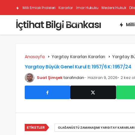
Milli Emlak İhaleleri
Kararlar
İmar Hukuku
Medeni Hukuk
Dil
İçtihat Bilgi Bankası
Kat Mülkiyeti
Mill
Anasayfa
Yargıtay Kararları Kararları
Yargıtay B
Yargıtay Büyük Genel Kurul E: 1957/6 K: 1957/24
Suat Şimşek
tarafından
Haziran 9, 2026
2 kez 
ETIKETLER
OLAĞANÜSTÜ ZAMANAŞIMI YARGITAY KARARLARI