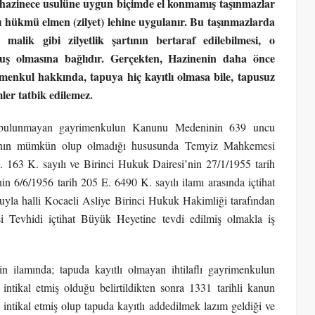
e hazinece usulüne uygun biçimde el konmamış taşınmazlar
hükmü elmen (zilyet) lehine uygulanır. Bu taşınmazlarda
alik gibi zilyetlik şartının bertaraf edilebilmesi, o
uş olmasına bağlıdır. Gerçekten, Hazinenin daha önce
nkul hakkında, tapuya hiç kayıtlı olmasa bile, tapusuz
ler tatbik edilemez.
ı bulunmayan gayrimenkulun Kanunu Medeninin 639 uncu
isabının mümkün olup olmadığı hususunda Temyiz Mahkemesi
163 K. sayılı ve Birinci Hukuk Dairesi’nin 27/1/1955 tarih
in 6/6/1956 tarih 205 E. 6490 K. sayılı ilamı arasında içtihat
yoluyla halli Kocaeli Asliye Birinci Hukuk Hakimliği tarafından
 Tevhidi içtihat Büyük Heyetine tevdi edilmiş olmakla iş
 ilamında; tapuda kayıtlı olmayan ihtilaflı gayrimenkulun
intikal etmiş olduğu belirtildikten sonra 1331 tarihli kanun
ntikal etmiş olup tapuda kayıtlı addedilmek lazım geldiği ve