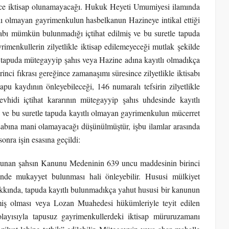
e iktisap olunamayacağı. Hukuk Heyeti Umumiyesi ilamında
ı olmayan gayrimenkulun hasbelkanun Hazineye intikal ettiği
bı mümkün bulunmadığı içtihat edilmiş ve bu suretle tapuda
imenkullerin zilyetlikle iktisap edilemeyeceği mutlak şekilde
tapuda mütegayyip şahıs veya Hazine adına kayıtlı olmadıkça
 fıkrası gereğince zamanaşımı süresince zilyetlikle iktisabı
u kaydının önleyebileceği, 146 numaralı tefsirin zilyetlikle
tevhidi içtihat kararının mütegayyip şahıs uhdesinde kayıtlı
ş ve bu suretle tapuda kayıtlı olmayan gayrimenkulun mücerret
isabına mani olamayacağı düşünülmüştür, işbu ilamlar arasında
 sonra işin esasına geçildi:
bulunan şahsın Kanunu Medeninin 639 uncu maddesinin birinci
nde mukayyet bulunması hali önleyebilir. Hususi mülkiyet
kkında, tapuda kayıtlı bulunmadıkça yahut hususi bir kanunun
miş olması veya Lozan Muahedesi hükümleriyle teyit edilen
ayısıyla tapusuz gayrimenkullerdeki iktisap müruruzamanı