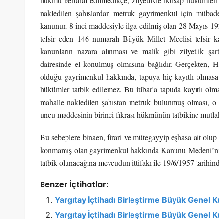
hükmü bertaraf edilmedikçe, zilyetlikle iktisap hükümleri 
nakledilen şahıslardan metruk gayrimenkul için mübadele
kanunun 8 inci maddesiyle ilga edilmiş olan 28 Mayıs 192
tefsir eden 146 numaralı Büyük Millet Meclisi tefsir k
kanunların nazara alınması ve malik gibi zilyetlik şar
dairesinde el konulmuş olmasına bağlıdır. Gerçekten,
olduğu gayrimenkul hakkında, tapuya hiç kayıtlı olmasa b
hükümler tatbik edilemez. Bu itibarla tapuda kayıtlı ol
mahalle nakledilen şahıstan metruk bulunmuş olması, 
uncu maddesinin birinci fıkrası hükmünün tatbikine mutla
Bu sebeplere binaen, firari ve mütegayyip eşhasa ait olup
konmamış olan gayrimenkul hakkında Kanunu Medeni’nin 
tatbik olunacağına mevcudun ittifakı ile 19/6/1957 tarihinde
Benzer İçtihatlar:
Yargıtay İçtihadı Birleştirme Büyük Genel K
Yargıtay İçtihadı Birleştirme Büyük Genel 