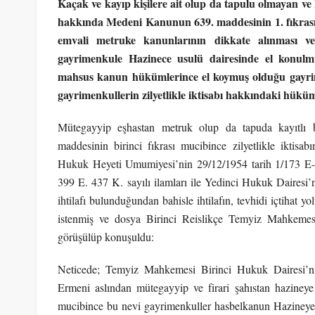
Kaçak ve kayıp kişilere ait olup da tapulu olmayan v
hakkında Medeni Kanunun 639. maddesinin 1. fıkrası 
emvali metruke kanunlarının dikkate alınması ve m
gayrimenkule Hazinece usulü dairesinde el konulm
mahsus kanun hükümlerince el koymuş olduğu gayrime
gayrimenkullerin zilyetlikle iktisabı hakkındaki hüküm
Mütegayyip eşhastan metruk olup da tapuda kayıtl
maddesinin birinci fıkrası mucibince zilyetlikle ikt
Hukuk Heyeti Umumiyesi’nin 29/12/1954 tarih 1/173 E-. 
399 E. 437 K. sayılı ilamları ile Yedinci Hukuk Dairesi’n
ihtilafı bulunduğundan bahisle ihtilafın, tevhidi içtihat 
istenmiş ve dosya Birinci Reislikçe Temyiz Mahkemesi
görüşülüp konuşuldu:
Neticede; Temyiz Mahkemesi Birinci Hukuk Dairesi’nin
Ermeni aslından mütegayyip ve firari şahıstan hazineye 
mucibince bu nevi gayrimenkuller hasbelkanun Hazineye i