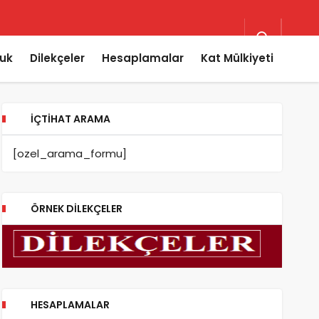
uk
Dilekçeler
Hesaplamalar
Kat Mülkiyeti
İÇTIHAT ARAMA
[ozel_arama_formu]
ÖRNEK DILEKÇELER
HESAPLAMALAR