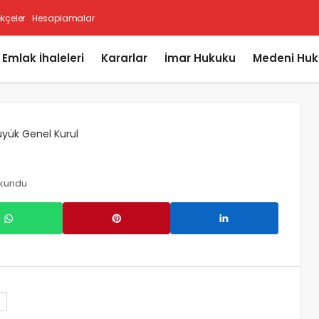
ekçeler
Hesaplamalar
i Emlak İhaleleri
Kararlar
İmar Hukuku
Medeni Huk
üyük Genel Kurul
okundu