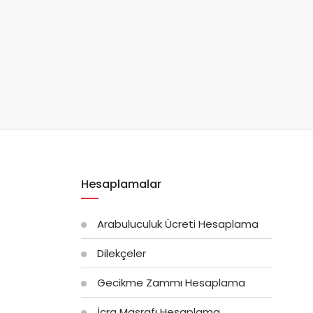
Hesaplamalar
Arabuluculuk Ücreti Hesaplama
Dilekçeler
Gecikme Zammı Hesaplama
İcra Masrafı Hesaplama