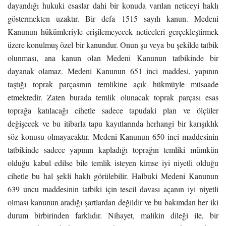
dayandığı hukuki esaslar dahi bir konuda varılan neticeyi haklı
göstermekten uzaktır. Bir defa 1515 sayılı kanun. Medeni
Kanunun hükümleriyle erişilemeyecek neticeleri gerçekleştirmek
üzere konulmuş özel bir kanundur. Onun şu veya bu şekilde tatbik
olunması, ana kanun olan Medeni Kanunun tatbikinde bir
dayanak olamaz. Medeni Kanunun 651 inci maddesi, yapının
taştığı toprak parçasının temlikine açık hükmüyle müsaade
etmektedir. Zaten burada temlik olunacak toprak parçası esas
toprağa katılacağı cihetle sadece tapudaki plan ve ölçüler
değişecek ve bu itibarla tapu kayıtlarında herhangi bir karışıklık
söz konusu olmayacaktır. Medeni Kanunun 650 inci maddesinin
tatbikinde sadece yapının kapladığı toprağın temliki mümkün
olduğu kabul edilse bile temlik isteyen kimse iyi niyetli olduğu
cihetle bu hal şekli haklı görülebilir. Halbuki Medeni Kanunun
639 uncu maddesinin tatbiki için tescil davası açanın iyi niyetli
olması kanunun aradığı şartlardan değildir ve bu bakımdan her iki
durum birbirinden farklıdır. Nihayet, malikin dileği ile, bir