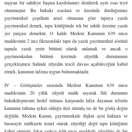
taşıyan bir sahifeye başına kaydolunur) denilerek ayni esas teyit
olunmuştur. Bu hukuki esaslara ve üzerinde durduğumuz
gayrimenkul çeşidinin arazi olmasına göre tapuya yazılı
gayrimenkul demek, tapu kütüğünde tek bir sahife üzerine yazılı
yer parçası demektir. O halde Medeni Kanunun 639 uncu
maddesinin 2 inci fıkrasındaki tapu da yazılı gayrimenkul sözünü
tapuda yazılı yerin bütünü olarak anlamak ve ancak o
gayrimenkulun bütünü üzerinde zilyetlik durumunun
gerçekleşmesi halinde zilyedin tescil davası açabileceğini kabul
etmek, kanunun lafzına uygun bulunmaktadır.
IV – Görüşmeler sırasında Medeni Kanunun 639 uncu
maddesinin 20 yıllık zilyedi malik sayarak fiili durumun
hukukileşmesini hedef tutması karşısında lafza dayanan tefsirin
kanunun ruhuna aykırı olduğu ileri sürmüş ise de bu görüş doğru
değildir. Medeni Kanun, gayrimenkule ilişkin ayni haklara ve
hususiyle mülkiyete temel olarak zilyetliği değil tapu kütüğünü
kabul etmiştir; fakat sadece 639 uncu maddede zilyetliğe de bir