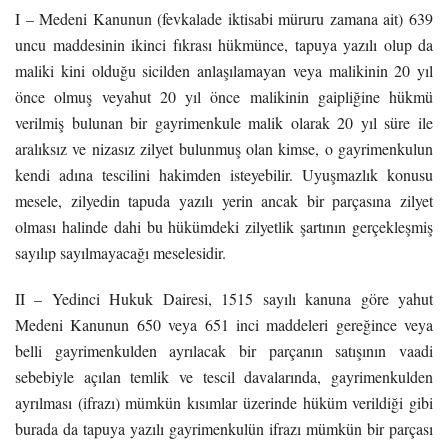
I – Medeni Kanunun (fevkalade iktisabi müruru zamana ait) 639
uncu maddesinin ikinci fıkrası hükmünce, tapuya yazılı olup da
maliki kini olduğu sicilden anlaşılamayan veya malikinin 20 yıl
önce olmuş veyahut 20 yıl önce malikinin gaipliğine hükmü
verilmiş bulunan bir gayrimenkule malik olarak 20 yıl süre ile
aralıksız ve nizasız zilyet bulunmuş olan kimse, o gayrimenkulun
kendi adına tescilini hakimden isteyebilir. Uyuşmazlık konusu
mesele, zilyedin tapuda yazılı yerin ancak bir parçasına zilyet
olması halinde dahi bu hükümdeki zilyetlik şartının gerçekleşmiş
sayılıp sayılmayacağı meselesidir.
II – Yedinci Hukuk Dairesi, 1515 sayılı kanuna göre yahut
Medeni Kanunun 650 veya 651 inci maddeleri gereğince veya
belli gayrimenkulden ayrılacak bir parçanın satışının vaadi
sebebiyle açılan temlik ve tescil davalarında, gayrimenkulden
ayrılması (ifrazı) mümkün kısımlar üzerinde hüküm verildiği gibi
burada da tapuya yazılı gayrimenkulün ifrazı mümkün bir parçası