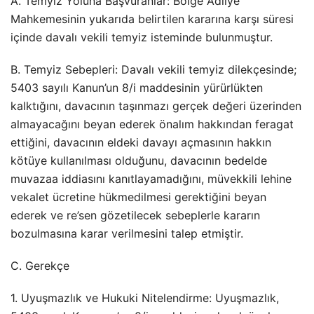
A. Temyiz Yoluna Başvuranlar: Bölge Adliye
Mahkemesinin yukarıda belirtilen kararına karşı süresi
içinde davalı vekili temyiz isteminde bulunmuştur.
B. Temyiz Sebepleri: Davalı vekili temyiz dilekçesinde;
5403 sayılı Kanun’un 8/i maddesinin yürürlükten
kalktığını, davacının taşınmazı gerçek değeri üzerinden
almayacağını beyan ederek önalım hakkından feragat
ettiğini, davacının eldeki davayı açmasının hakkın
kötüye kullanılması olduğunu, davacının bedelde
muvazaa iddiasını kanıtlayamadığını, müvekkili lehine
vekalet ücretine hükmedilmesi gerektiğini beyan
ederek ve re’sen gözetilecek sebeplerle kararın
bozulmasına karar verilmesini talep etmiştir.
C. Gerekçe
1. Uyuşmazlık ve Hukuki Nitelendirme: Uyuşmazlık,