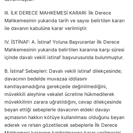
III. İLK DERECE MAHKEMESİ KARARI: İlk Derece
Mahkemesinin yukarıda tarih ve sayısı belirtilen kararı
ile davanın kabulüne karar verilmiştir.
IV. İSTİNAF: A. İstinaf Yoluna Başvuranlar İlk Derece
Mahkemesinin yukarıda belirtilen kararına karşı süresi
içinde davalı vekili istinaf başvurusunda bulunmuştur.
B. İstinaf Sebepleri: Davalı vekili istinaf dilekçesinde;
davacının bedelde muvazaa iddiasını
kanıtlayamadığına gerekçede değinilmediğini,
müvekkili aleyhine vekalet ücretine hükmedilerek
müvekkilinin zarara uğratıldığını, cevap dilekçesinde
beyan ettiği sebeplerle davacının eldeki davayı
açmasının hakkın kötüye kullanılması olduğunu beyan
ederek ve re’sen gözetilecek sebeplerle İlk Derece
Mahkemesi kararının kaldırılmasına karar verilmesini