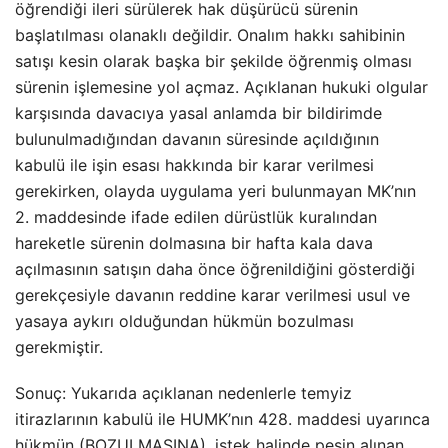
öğrendiği ileri sürülerek hak düşürücü sürenin
başlatılması olanaklı değildir. Onalım hakkı sahibinin
satışı kesin olarak başka bir şekilde öğrenmiş olması
sürenin işlemesine yol açmaz. Açıklanan hukuki olgular
karşısında davacıya yasal anlamda bir bildirimde
bulunulmadığından davanın süresinde açıldığının
kabulü ile işin esası hakkında bir karar verilmesi
gerekirken, olayda uygulama yeri bulunmayan MK’nın
2. maddesinde ifade edilen dürüstlük kuralından
hareketle sürenin dolmasına bir hafta kala dava
açılmasının satışın daha önce öğrenildiğini gösterdiği
gerekçesiyle davanın reddine karar verilmesi usul ve
yasaya aykırı olduğundan hükmün bozulması
gerekmiştir.
Sonuç: Yukarıda açıklanan nedenlerle temyiz
itirazlarının kabulü ile HUMK’nın 428. maddesi uyarınca
hükmün (BOZULMASINA), istek halinde peşin alınan